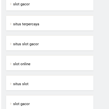
slot gacor
situs terpercaya
situs slot gacor
slot online
situs slot
slot gacor