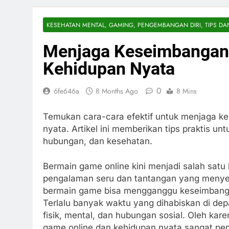
KESEHATAN MENTAL, GAMING, PENGEMBANGAN DIRI, TIPS DAN
Menjaga Keseimbangan 
Kehidupan Nyata
0
6fe646a
8 Months Ago
8 Mins
Temukan cara-cara efektif untuk menjaga k
nyata. Artikel ini memberikan tips praktis 
hubungan, dan kesehatan.
Bermain game online kini menjadi salah satu
pengalaman seru dan tantangan yang menye
bermain game bisa mengganggu keseimbangan
Terlalu banyak waktu yang dihabiskan di de
fisik, mental, dan hubungan sosial. Oleh ka
game online dan kehidupan nyata sangat pent