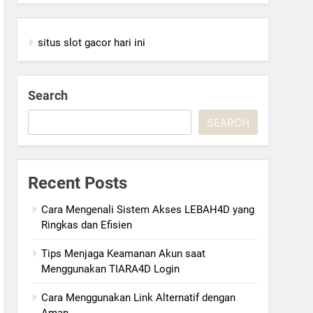
situs slot gacor hari ini
Search
SEARCH
Recent Posts
Cara Mengenali Sistem Akses LEBAH4D yang
Ringkas dan Efisien
Tips Menjaga Keamanan Akun saat
Menggunakan TIARA4D Login
Cara Menggunakan Link Alternatif dengan