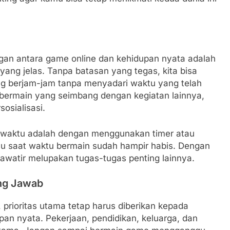
an antara game online dan kehidupan nyata adalah
ng jelas. Tanpa batasan yang tegas, kita bisa
ng berjam-jam tanpa menyadari waktu yang telah
bermain yang seimbang dengan kegiatan lainnya,
sosialisasi.
r waktu adalah dengan menggunakan timer atau
mu saat waktu bermain sudah hampir habis. Dengan
awatir melupakan tugas-tugas penting lainnya.
ung Jawab
prioritas utama tetap harus diberikan kepada
an nyata. Pekerjaan, pendidikan, keluarga, dan