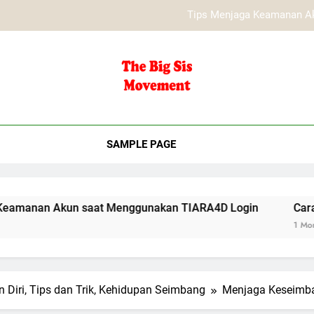
Tips Menjaga Keamanan A
Cara Men
EDWINSLOT Login Resmi dan Ca
 Big Sis Movement
Cara Mengenali Sistem Aks
lah Dengan Komunitas Dukungan Dan Inspirasi Dari The Big S
Belakang.
Tips Menjaga Keamanan A
SAMPLE PAGE
Cara Men
EDWINSLOT Login Resmi dan Ca
kun saat Menggunakan TIARA4D Login
Cara Menggunak
1 Month Ago
Diri, Tips dan Trik, Kehidupan Seimbang
Menjaga Keseimba