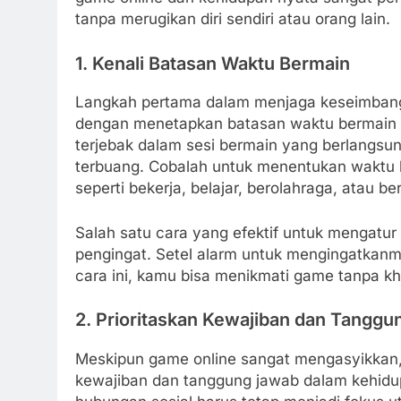
tanpa merugikan diri sendiri atau orang lain.
1.
Kenali Batasan Waktu Bermain
Langkah pertama dalam menjaga keseimbang
dengan menetapkan batasan waktu bermain ya
terjebak dalam sesi bermain yang berlangsu
terbuang. Cobalah untuk menentukan waktu 
seperti bekerja, belajar, berolahraga, atau ber
Salah satu cara yang efektif untuk mengatu
pengingat. Setel alarm untuk mengingatkan
cara ini, kamu bisa menikmati game tanpa kh
2.
Prioritaskan Kewajiban dan Tangg
Meskipun game online sangat mengasyikkan, 
kewajiban dan tanggung jawab dalam kehidup