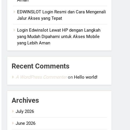
Aman
EDWINSLOT Login Resmi dan Cara Mengenali
Jalur Akses yang Tepat
Login Edwinslot Lewat HP dengan Langkah
yang Mudah Dipahami untuk Akses Mobile
yang Lebih Aman
Recent Comments
A WordPress Commenter
on
Hello world!
Archives
July 2026
June 2026