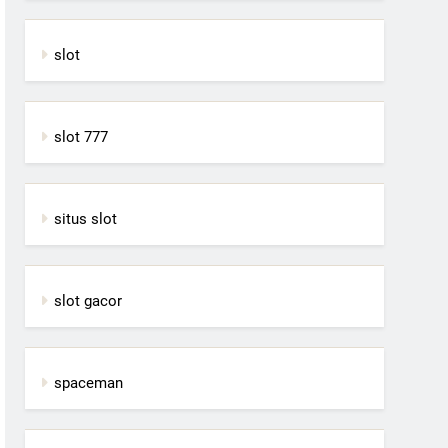
slot
slot 777
situs slot
slot gacor
spaceman