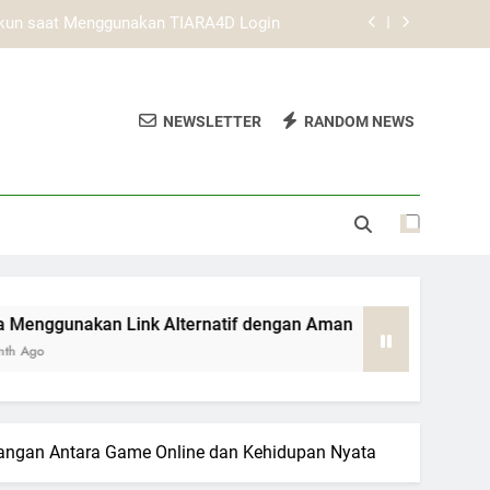
kun saat Menggunakan TIARA4D Login
ggunakan Link Alternatif dengan Aman
ra Mengenali Jalur Akses yang Tepat
NEWSLETTER
RANDOM NEWS
es LEBAH4D yang Ringkas dan Efisien
is Movement. Empowerment Untuk Wanita Dari Berbagai Latar
kun saat Menggunakan TIARA4D Login
ggunakan Link Alternatif dengan Aman
ra Mengenali Jalur Akses yang Tepat
an Link Alternatif dengan Aman
EDWINSLOT Login Resm
1 Month Ago
ngan Antara Game Online dan Kehidupan Nyata