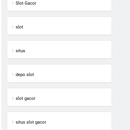
Slot Gacor
slot
situs
depo slot
slot gacor
situs slot gacor