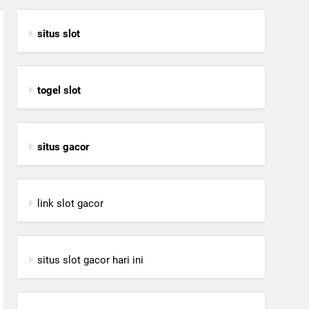
situs slot
togel slot
situs gacor
link slot gacor
situs slot gacor hari ini