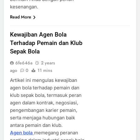
kesenangan.
Read More
Kewajiban Agen Bola
Terhadap Pemain dan Klub
Sepak Bola
6fe646a
2 years
ago
0
11 mins
Artikel ini mengulas kewajiban
agen bola terhadap pemain dan
klub sepak bola, termasuk peran
agen dalam kontrak, negosiasi,
pengembangan karier pemain,
serta menjaga hubungan baik
antara pemain dan klub.
Agen bola
memegang peranan