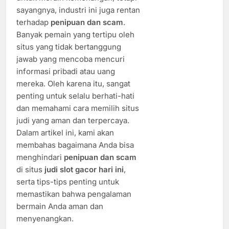
sayangnya, industri ini juga rentan
terhadap
penipuan dan scam
.
Banyak pemain yang tertipu oleh
situs yang tidak bertanggung
jawab yang mencoba mencuri
informasi pribadi atau uang
mereka. Oleh karena itu, sangat
penting untuk selalu berhati-hati
dan memahami cara memilih situs
judi yang aman dan terpercaya.
Dalam artikel ini, kami akan
membahas bagaimana Anda bisa
menghindari
penipuan dan scam
di situs
judi slot gacor hari ini
,
serta tips-tips penting untuk
memastikan bahwa pengalaman
bermain Anda aman dan
menyenangkan.