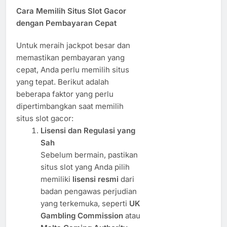
Cara Memilih Situs Slot Gacor
dengan Pembayaran Cepat
Untuk meraih jackpot besar dan
memastikan pembayaran yang
cepat, Anda perlu memilih situs
yang tepat. Berikut adalah
beberapa faktor yang perlu
dipertimbangkan saat memilih
situs slot gacor:
Lisensi dan Regulasi yang
Sah
Sebelum bermain, pastikan
situs slot yang Anda pilih
memiliki
lisensi resmi
dari
badan pengawas perjudian
yang terkemuka, seperti
UK
Gambling Commission
atau