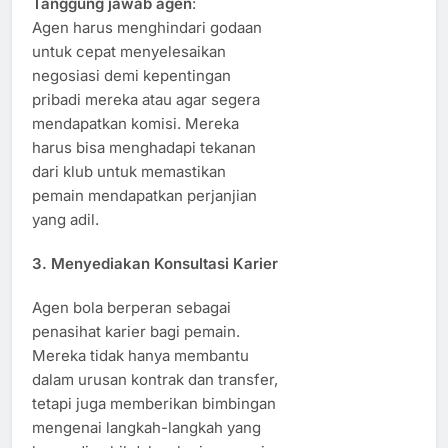
Tanggung jawab agen
:
Agen harus menghindari godaan
untuk cepat menyelesaikan
negosiasi demi kepentingan
pribadi mereka atau agar segera
mendapatkan komisi. Mereka
harus bisa menghadapi tekanan
dari klub untuk memastikan
pemain mendapatkan perjanjian
yang adil.
3.
Menyediakan Konsultasi Karier
Agen bola berperan sebagai
penasihat karier bagi pemain.
Mereka tidak hanya membantu
dalam urusan kontrak dan transfer,
tetapi juga memberikan bimbingan
mengenai langkah-langkah yang