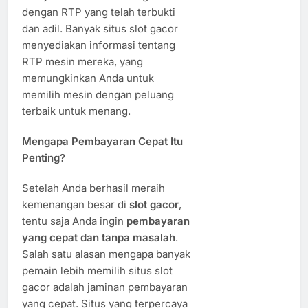
dengan RTP yang telah terbukti
dan adil. Banyak situs slot gacor
menyediakan informasi tentang
RTP mesin mereka, yang
memungkinkan Anda untuk
memilih mesin dengan peluang
terbaik untuk menang.
Mengapa Pembayaran Cepat Itu
Penting?
Setelah Anda berhasil meraih
kemenangan besar di
slot gacor
,
tentu saja Anda ingin
pembayaran
yang cepat dan tanpa masalah
.
Salah satu alasan mengapa banyak
pemain lebih memilih situs slot
gacor adalah jaminan pembayaran
yang cepat. Situs yang terpercaya