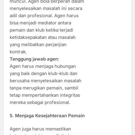
muncul. Agen bola berperan dalam
menyelesaikan masalah ini secara
adil dan profesional. Agen harus
bisa menjadi mediator antara
pemain dan klub ketika terjadi
ketidaksepakatan atau masalah
yang melibatkan perjanjian
kontrak.
Tanggung jawab agen
:
Agen harus menjaga hubungan
yang baik dengan klub-klub dan
berusaha menyelesaikan masalah
tanpa merugikan pemain, sambil
tetap mempertahankan integritas
mereka sebagai profesional.
5.
Menjaga Kesejahteraan Pemain
Agen juga harus memastikan