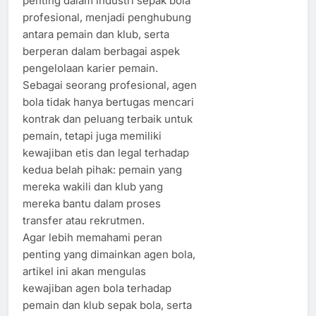
penting dalam industri sepak bola
profesional, menjadi penghubung
antara pemain dan klub, serta
berperan dalam berbagai aspek
pengelolaan karier pemain.
Sebagai seorang profesional, agen
bola tidak hanya bertugas mencari
kontrak dan peluang terbaik untuk
pemain, tetapi juga memiliki
kewajiban etis dan legal terhadap
kedua belah pihak: pemain yang
mereka wakili dan klub yang
mereka bantu dalam proses
transfer atau rekrutmen.
Agar lebih memahami peran
penting yang dimainkan agen bola,
artikel ini akan mengulas
kewajiban agen bola terhadap
pemain dan klub sepak bola, serta