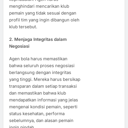
menghindari mencarikan klub
pemain yang tidak sesuai dengan
profil tim yang ingin dibangun oleh
klub tersebut.
2.
Menjaga Integritas dalam
Negosiasi
Agen bola harus memastikan
bahwa seluruh proses negosiasi
berlangsung dengan integritas
yang tinggi. Mereka harus bersikap
transparan dalam setiap transaksi
dan memastikan bahwa klub
mendapatkan informasi yang jelas
mengenai kondisi pemain, seperti
status kesehatan, performa
sebelumnya, dan alasan pemain
ingin pindah.