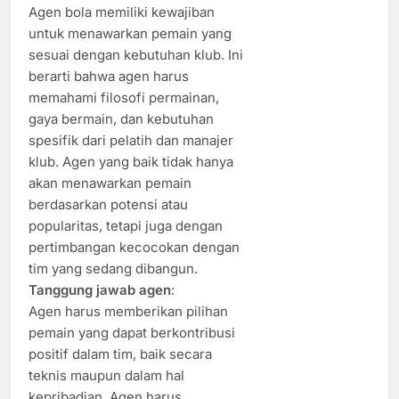
Agen bola memiliki kewajiban
untuk menawarkan pemain yang
sesuai dengan kebutuhan klub. Ini
berarti bahwa agen harus
memahami filosofi permainan,
gaya bermain, dan kebutuhan
spesifik dari pelatih dan manajer
klub. Agen yang baik tidak hanya
akan menawarkan pemain
berdasarkan potensi atau
popularitas, tetapi juga dengan
pertimbangan kecocokan dengan
tim yang sedang dibangun.
Tanggung jawab agen
:
Agen harus memberikan pilihan
pemain yang dapat berkontribusi
positif dalam tim, baik secara
teknis maupun dalam hal
kepribadian. Agen harus