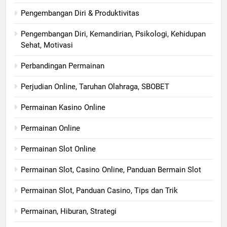
Pengembangan Diri & Produktivitas
Pengembangan Diri, Kemandirian, Psikologi, Kehidupan
Sehat, Motivasi
Perbandingan Permainan
Perjudian Online, Taruhan Olahraga, SBOBET
Permainan Kasino Online
Permainan Online
Permainan Slot Online
Permainan Slot, Casino Online, Panduan Bermain Slot
Permainan Slot, Panduan Casino, Tips dan Trik
Permainan, Hiburan, Strategi