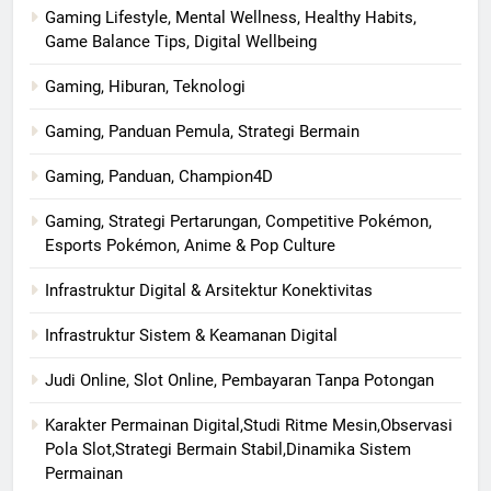
Gaming Lifestyle, Mental Wellness, Healthy Habits,
Game Balance Tips, Digital Wellbeing
Gaming, Hiburan, Teknologi
Gaming, Panduan Pemula, Strategi Bermain
Gaming, Panduan, Champion4D
Gaming, Strategi Pertarungan, Competitive Pokémon,
Esports Pokémon, Anime & Pop Culture
Infrastruktur Digital & Arsitektur Konektivitas
Infrastruktur Sistem & Keamanan Digital
Judi Online, Slot Online, Pembayaran Tanpa Potongan
Karakter Permainan Digital,Studi Ritme Mesin,Observasi
Pola Slot,Strategi Bermain Stabil,Dinamika Sistem
Permainan