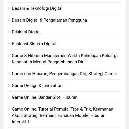
Desain & Teknologi Digital
Desain Digital & Pengalaman Pengguna
Edukasi Digital
Efisiensi Sistem Digital
Game & Hiburan Manajemen Waktu Kehidupan Keluarga
Kesehatan Mental Pengembangan Diri
Game dan Hiburan, Pengembangan Diri, Strategi Game
Game Design & Innovation
Game Online, Bandar Slot, Hiburan
Game Online, Tutorial Pemula, Tips & Trik, Keamanan
Akun, Strategi Bermain, Panduan Mobile, Hiburan
Interaktif