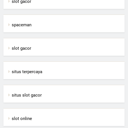
slot gacor
spaceman
slot gacor
situs terpercaya
situs slot gacor
slot online