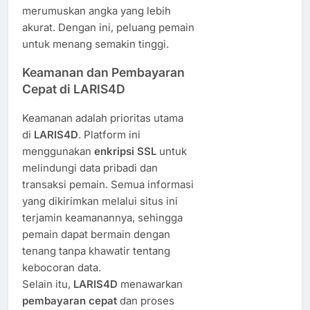
merumuskan angka yang lebih
akurat. Dengan ini, peluang pemain
untuk menang semakin tinggi.
Keamanan dan Pembayaran
Cepat di LARIS4D
Keamanan adalah prioritas utama
di
LARIS4D
. Platform ini
menggunakan
enkripsi SSL
untuk
melindungi data pribadi dan
transaksi pemain. Semua informasi
yang dikirimkan melalui situs ini
terjamin keamanannya, sehingga
pemain dapat bermain dengan
tenang tanpa khawatir tentang
kebocoran data.
Selain itu,
LARIS4D
menawarkan
pembayaran cepat
dan proses