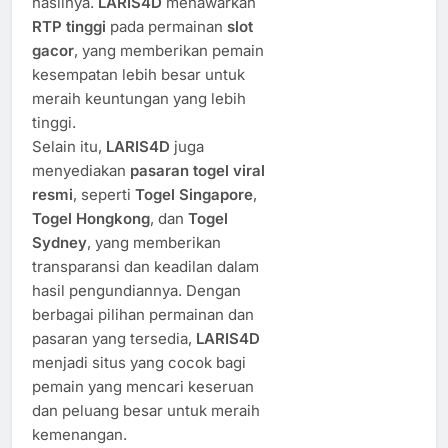
hasilnya.
LARIS4D
menawarkan
RTP tinggi
pada permainan
slot
gacor
, yang memberikan pemain
kesempatan lebih besar untuk
meraih keuntungan yang lebih
tinggi.
Selain itu,
LARIS4D
juga
menyediakan
pasaran togel viral
resmi
, seperti
Togel Singapore
,
Togel Hongkong
, dan
Togel
Sydney
, yang memberikan
transparansi dan keadilan dalam
hasil pengundiannya. Dengan
berbagai pilihan permainan dan
pasaran yang tersedia,
LARIS4D
menjadi situs yang cocok bagi
pemain yang mencari keseruan
dan peluang besar untuk meraih
kemenangan.