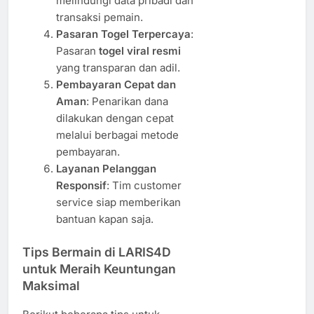
melindungi data pribadi dan
transaksi pemain.
Pasaran Togel Terpercaya
:
Pasaran
togel viral resmi
yang transparan dan adil.
Pembayaran Cepat dan
Aman
: Penarikan dana
dilakukan dengan cepat
melalui berbagai metode
pembayaran.
Layanan Pelanggan
Responsif
: Tim customer
service siap memberikan
bantuan kapan saja.
Tips Bermain di LARIS4D
untuk Meraih Keuntungan
Maksimal