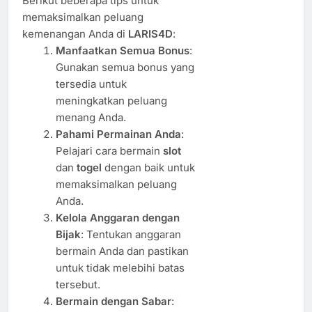
Berikut beberapa tips untuk
memaksimalkan peluang
kemenangan Anda di
LARIS4D
:
Manfaatkan Semua Bonus
:
Gunakan semua bonus yang
tersedia untuk
meningkatkan peluang
menang Anda.
Pahami Permainan Anda
:
Pelajari cara bermain
slot
dan
togel
dengan baik untuk
memaksimalkan peluang
Anda.
Kelola Anggaran dengan
Bijak
: Tentukan anggaran
bermain Anda dan pastikan
untuk tidak melebihi batas
tersebut.
Bermain dengan Sabar
: