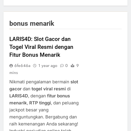
bonus menarik
LARIS4D: Slot Gacor dan
Togel Viral Resmi dengan
Fitur Bonus Menarik
6fe646a
1 year ago
0
9
mins
Nikmati pengalaman bermain
slot
gacor
dan
togel viral resmi
di
LARIS4D
, dengan
fitur bonus
menarik
,
RTP tinggi
, dan peluang
jackpot besar yang
menguntungkan. Bergabung dan
raih kemenangan Anda sekarang!
Industri perjudian online telah