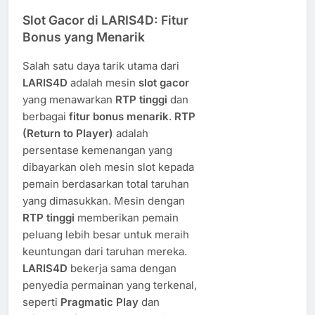
Slot Gacor di LARIS4D: Fitur
Bonus yang Menarik
Salah satu daya tarik utama dari
LARIS4D
adalah mesin
slot gacor
yang menawarkan
RTP tinggi
dan
berbagai
fitur bonus menarik
.
RTP
(Return to Player)
adalah
persentase kemenangan yang
dibayarkan oleh mesin slot kepada
pemain berdasarkan total taruhan
yang dimasukkan. Mesin dengan
RTP tinggi
memberikan pemain
peluang lebih besar untuk meraih
keuntungan dari taruhan mereka.
LARIS4D
bekerja sama dengan
penyedia permainan yang terkenal,
seperti
Pragmatic Play
dan