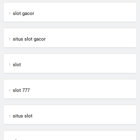
slot gacor
situs slot gacor
slot
slot 777
situs slot