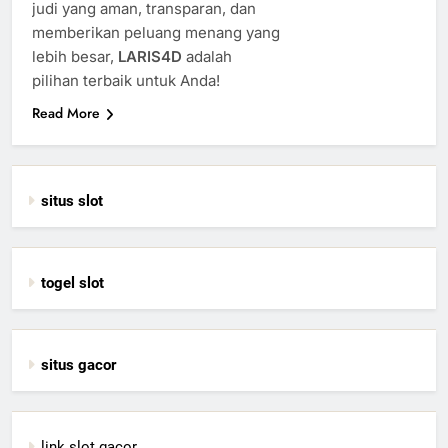
judi yang aman, transparan, dan
memberikan peluang menang yang
lebih besar,
LARIS4D
adalah
pilihan terbaik untuk Anda!
Read More
situs slot
togel slot
situs gacor
link slot gacor