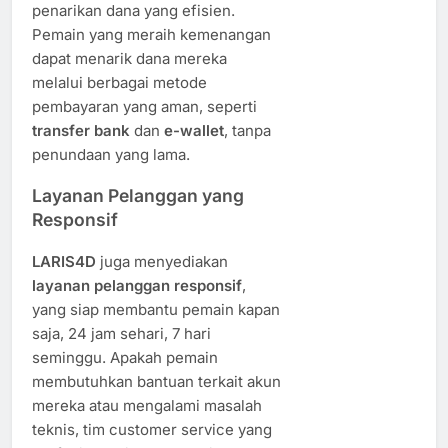
penarikan dana yang efisien.
Pemain yang meraih kemenangan
dapat menarik dana mereka
melalui berbagai metode
pembayaran yang aman, seperti
transfer bank
dan
e-wallet
, tanpa
penundaan yang lama.
Layanan Pelanggan yang
Responsif
LARIS4D
juga menyediakan
layanan pelanggan responsif
,
yang siap membantu pemain kapan
saja, 24 jam sehari, 7 hari
seminggu. Apakah pemain
membutuhkan bantuan terkait akun
mereka atau mengalami masalah
teknis, tim customer service yang