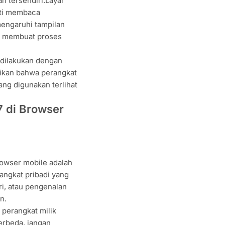
n tersendiri.Layar
iti membaca
mengaruhi tampilan
sa membuat proses
a dilakukan dengan
ikan bahwa perangkat
ang digunakan terlihat
 di Browser
owser mobile adalah
ngkat pribadi yang
ri, atau pengenalan
n.
 perangkat milik
erbeda, jangan