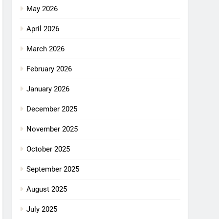
May 2026
April 2026
March 2026
February 2026
January 2026
December 2025
November 2025
October 2025
September 2025
August 2025
July 2025