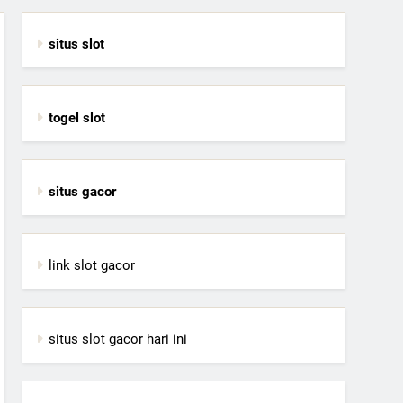
situs slot
togel slot
situs gacor
link slot gacor
situs slot gacor hari ini