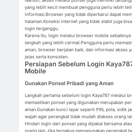
Namun, akses melalui ponsel juga memiliki tantanga
yang lebih kecil membuat pengguna perlu lebih tel
informasi.Browser yang tidak diperbarui dapat me
halaman.Koneksi internet yang tidak stabil juga bi
login terganggu.
Karena itu, login melalui browser mobile sebaikny
langkah yang lebih cermat.Pengguna perlu memast
aman, browser berjalan baik, dan informasi akses y
jelas serta konsisten.
Persiapan Sebelum Login Kaya787
Mobile
Gunakan Ponsel Pribadi yang Aman
Langkah pertama sebelum login Kaya787 melalui br
memastikan ponsel yang digunakan merupakan pera
aman.Gunakan kunci layar seperti PIN, pola, sidik ja
wajah agar perangkat tidak mudah diakses orang lai
Hindari login dari ponsel yang dipakai bersama atau
orang lain.Jika terpaksa menggunakan perangkat b