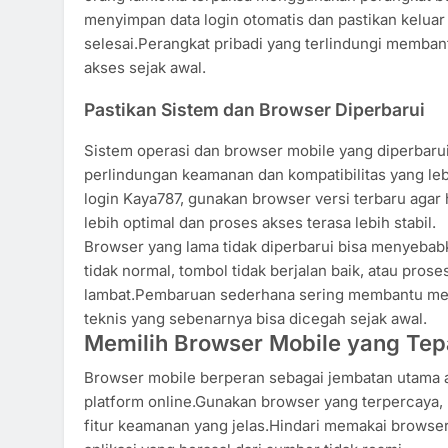
menyimpan data login otomatis dan pastikan keluar 
selesai.Perangkat pribadi yang terlindungi memb
akses sejak awal.
Pastikan Sistem dan Browser Diperbarui
Sistem operasi dan browser mobile yang diperbarui
perlindungan keamanan dan kompatibilitas yang lebi
login Kaya787, gunakan browser versi terbaru agar
lebih optimal dan proses akses terasa lebih stabil.
Browser yang lama tidak diperbarui bisa menyebab
tidak normal, tombol tidak berjalan baik, atau prose
lambat.Pembaruan sederhana sering membantu me
teknis yang sebenarnya bisa dicegah sejak awal.
Memilih Browser Mobile yang Tep
Browser mobile berperan sebagai jembatan utama 
platform online.Gunakan browser yang terpercaya, 
fitur keamanan yang jelas.Hindari memakai browser 