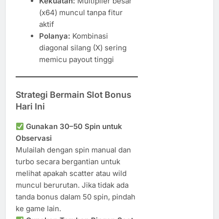
Kekuatan:
Multiplier besar
(x64) muncul tanpa fitur
aktif
Polanya:
Kombinasi
diagonal silang (X) sering
memicu payout tinggi
Strategi Bermain Slot Bonus
Hari Ini
Gunakan 30–50 Spin untuk
Observasi
Mulailah dengan spin manual dan
turbo secara bergantian untuk
melihat apakah scatter atau wild
muncul berurutan. Jika tidak ada
tanda bonus dalam 50 spin, pindah
ke game lain.