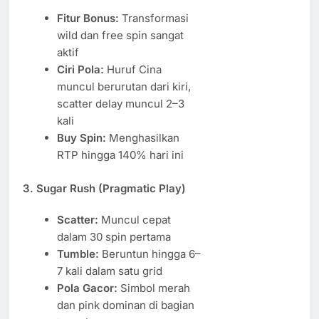
Fitur Bonus:
Transformasi
wild dan free spin sangat
aktif
Ciri Pola:
Huruf Cina
muncul berurutan dari kiri,
scatter delay muncul 2–3
kali
Buy Spin:
Menghasilkan
RTP hingga 140% hari ini
3.
Sugar Rush (Pragmatic Play)
Scatter:
Muncul cepat
dalam 30 spin pertama
Tumble:
Beruntun hingga 6–
7 kali dalam satu grid
Pola Gacor:
Simbol merah
dan pink dominan di bagian