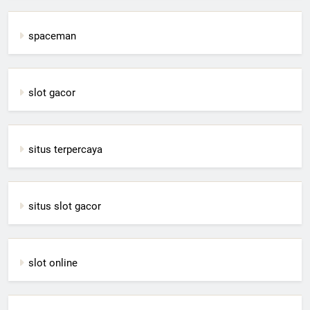
spaceman
slot gacor
situs terpercaya
situs slot gacor
slot online