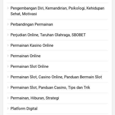
Pengembangan Diri, Kemandirian, Psikologi, Kehidupan
Sehat, Motivasi
Perbandingan Permainan
Perjudian Online, Taruhan Olahraga, SBOBET
Permainan Kasino Online
Permainan Online
Permainan Slot Online
Permainan Slot, Casino Online, Panduan Bermain Slot
Permainan Slot, Panduan Casino, Tips dan Trik
Permainan, Hiburan, Strategi
Platform Digital