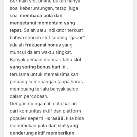
Bermain slot online bukan hanya
soal keberuntungan, tetapi juga
soal
membaca pola dan
mengetahui momentum yang
tepat.
Salah satu indikator terkuat
bahwa sebuah slot sedang “gacor”
adalah
frekuensi bonus
yang
muncul dalam waktu singkat.
Banyak pemain mencari tahu
slot
yang sering bonus hari ini
,
terutama untuk memaksimalkan
peluang kemenangan tanpa harus
membuang terlalu banyak saldo
dalam percobaan.
Dengan mengamati data harian
dari komunitas aktif dan platform
populer seperti
Horas88
, kita bisa
menemukan
pola dan slot yang
cenderung aktif memberikan