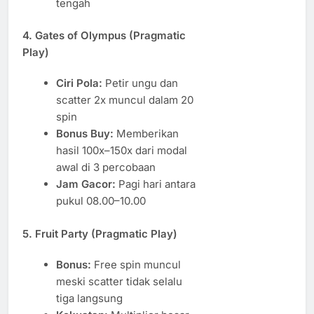
tengah
4.
Gates of Olympus (Pragmatic
Play)
Ciri Pola:
Petir ungu dan
scatter 2x muncul dalam 20
spin
Bonus Buy:
Memberikan
hasil 100x–150x dari modal
awal di 3 percobaan
Jam Gacor:
Pagi hari antara
pukul 08.00–10.00
5.
Fruit Party (Pragmatic Play)
Bonus:
Free spin muncul
meski scatter tidak selalu
tiga langsung