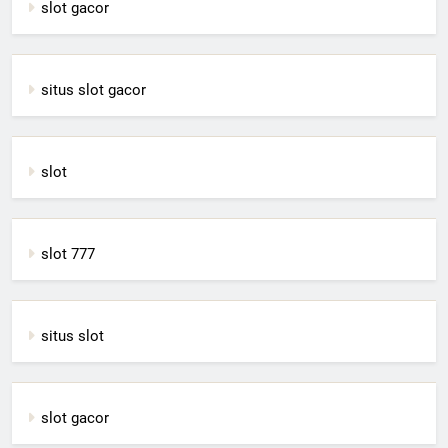
slot gacor
situs slot gacor
slot
slot 777
situs slot
slot gacor