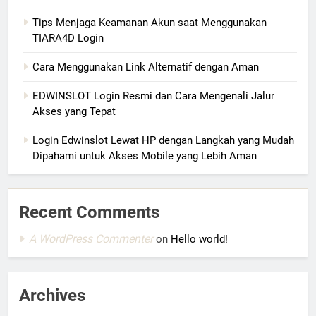
Tips Menjaga Keamanan Akun saat Menggunakan
TIARA4D Login
Cara Menggunakan Link Alternatif dengan Aman
EDWINSLOT Login Resmi dan Cara Mengenali Jalur
Akses yang Tepat
Login Edwinslot Lewat HP dengan Langkah yang Mudah
Dipahami untuk Akses Mobile yang Lebih Aman
Recent Comments
A WordPress Commenter
on
Hello world!
Archives