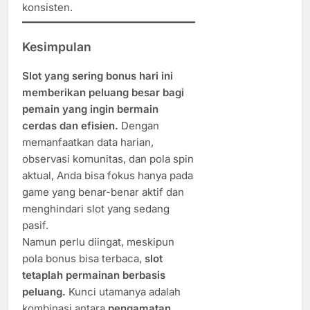
konsisten.
Kesimpulan
Slot yang sering bonus hari ini
memberikan peluang besar bagi
pemain yang ingin bermain
cerdas dan efisien.
Dengan
memanfaatkan data harian,
observasi komunitas, dan pola spin
aktual, Anda bisa fokus hanya pada
game yang benar-benar aktif dan
menghindari slot yang sedang
pasif.
Namun perlu diingat, meskipun
pola bonus bisa terbaca,
slot
tetaplah permainan berbasis
peluang.
Kunci utamanya adalah
kombinasi antara
pengamatan,