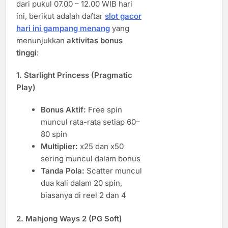
dari pukul 07.00 – 12.00 WIB hari
ini, berikut adalah daftar
slot gacor
hari ini gampang menang
yang
menunjukkan
aktivitas bonus
tinggi
:
1.
Starlight Princess (Pragmatic
Play)
Bonus Aktif:
Free spin
muncul rata-rata setiap 60–
80 spin
Multiplier:
x25 dan x50
sering muncul dalam bonus
Tanda Pola:
Scatter muncul
dua kali dalam 20 spin,
biasanya di reel 2 dan 4
2.
Mahjong Ways 2 (PG Soft)