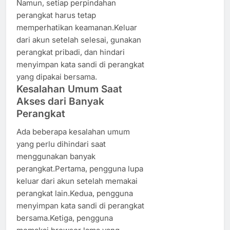
Namun, setiap perpindahan
perangkat harus tetap
memperhatikan keamanan.Keluar
dari akun setelah selesai, gunakan
perangkat pribadi, dan hindari
menyimpan kata sandi di perangkat
yang dipakai bersama.
Kesalahan Umum Saat
Akses dari Banyak
Perangkat
Ada beberapa kesalahan umum
yang perlu dihindari saat
menggunakan banyak
perangkat.Pertama, pengguna lupa
keluar dari akun setelah memakai
perangkat lain.Kedua, pengguna
menyimpan kata sandi di perangkat
bersama.Ketiga, pengguna