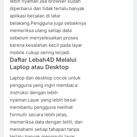
lebih nyaman jika browser sudah
diperbarui dan tidak terlalu banyak
aplikasi berjalan di latar
belakang.Pengguna juga sebaiknya
memeriksa ulang setiap data
sebelum menyelesaikan proses
karena kesalahan kecil pada layar
mobile cukup sering terjadi.
Daftar Lebah4D Melalui
Laptop atau Desktop
Laptop dan desktop cocok untuk
pengguna yang ingin membaca
instruksi dengan lebih
nyaman.Layar yang lebih besar
membantu pengguna melihat
formulir secara lebih jelas,
memeriksa data dengan teliti, dan
memahami setiap tahapan tanpa
terlalu banyak menggulir layar.