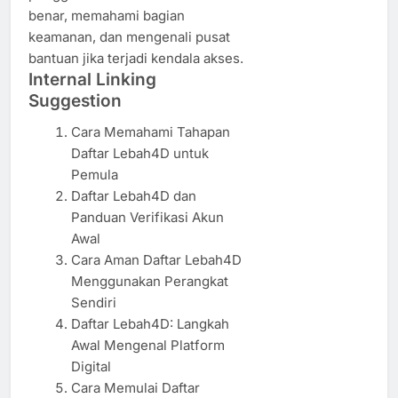
benar, memahami bagian
keamanan, dan mengenali pusat
bantuan jika terjadi kendala akses.
Internal Linking
Suggestion
Cara Memahami Tahapan
Daftar Lebah4D untuk
Pemula
Daftar Lebah4D dan
Panduan Verifikasi Akun
Awal
Cara Aman Daftar Lebah4D
Menggunakan Perangkat
Sendiri
Daftar Lebah4D: Langkah
Awal Mengenal Platform
Digital
Cara Memulai Daftar