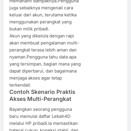
memahami dampaknya.Pengguna
juga sebaiknya mengenali cara
keluar dari akun, terutama ketika
menggunakan perangkat yang
bukan milik pribadi.
Akun yang dikelola dengan rapi
akan membuat pengalaman multi-
perangkat terasa lebih aman dan
nyaman.Pengguna tahu data apa
yang tersimpan, bagian mana yang
dapat diperbarui, dan bagaimana
menjaga akses agar tetap
terkendali.
Contoh Skenario Praktis
Akses Multi-Perangkat
Bayangkan seorang pengguna
baru memulai daftar Lebah4D
melalui HP pribadi.Ia memastikan
baterai cukup, koneksi stabil, dan