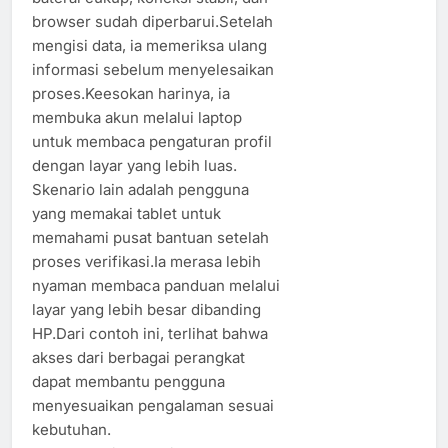
browser sudah diperbarui.Setelah
mengisi data, ia memeriksa ulang
informasi sebelum menyelesaikan
proses.Keesokan harinya, ia
membuka akun melalui laptop
untuk membaca pengaturan profil
dengan layar yang lebih luas.
Skenario lain adalah pengguna
yang memakai tablet untuk
memahami pusat bantuan setelah
proses verifikasi.Ia merasa lebih
nyaman membaca panduan melalui
layar yang lebih besar dibanding
HP.Dari contoh ini, terlihat bahwa
akses dari berbagai perangkat
dapat membantu pengguna
menyesuaikan pengalaman sesuai
kebutuhan.