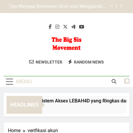
Skip
Cara Menggunakan Link Alternatif dengan Aman
to
content
EDWINSLOT Login Resmi dan Cara Mengenali
Jalur Akses yang Tepat
Cara Mengenali Sistem Akses LEBAH4D yang
Ringkas dan Efisien
Tips Menjaga Keamanan Akun saat Menggunakan
TIARA4D Login
The Big Sis
Bergabunglah Dengan Komunitas
Cara Menggunakan Link Alternatif dengan Aman
NEWSLETTER
RANDOM NEWS
Movement
Dukungan Dan Inspirasi Dari The Big Sis
EDWINSLOT Login Resmi dan Cara Mengenali
Movement. Empowerment Untuk Wanita
Jalur Akses yang Tepat
MENU
Dari Berbagai Latar Belakang.
ra Mengenali Sistem Akses LEBAH4D yang Ringkas dan Efisie
HEADLINES
Weeks Ago
Home
verifikasi akun