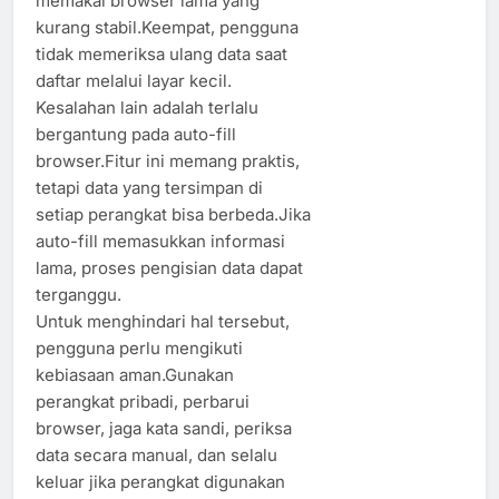
memakai browser lama yang
kurang stabil.Keempat, pengguna
tidak memeriksa ulang data saat
daftar melalui layar kecil.
Kesalahan lain adalah terlalu
bergantung pada auto-fill
browser.Fitur ini memang praktis,
tetapi data yang tersimpan di
setiap perangkat bisa berbeda.Jika
auto-fill memasukkan informasi
lama, proses pengisian data dapat
terganggu.
Untuk menghindari hal tersebut,
pengguna perlu mengikuti
kebiasaan aman.Gunakan
perangkat pribadi, perbarui
browser, jaga kata sandi, periksa
data secara manual, dan selalu
keluar jika perangkat digunakan