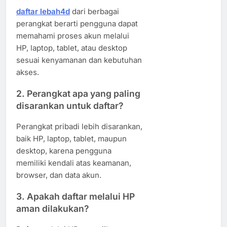
daftar lebah4d
dari berbagai
perangkat berarti pengguna dapat
memahami proses akun melalui
HP, laptop, tablet, atau desktop
sesuai kenyamanan dan kebutuhan
akses.
2. Perangkat apa yang paling
disarankan untuk daftar?
Perangkat pribadi lebih disarankan,
baik HP, laptop, tablet, maupun
desktop, karena pengguna
memiliki kendali atas keamanan,
browser, dan data akun.
3. Apakah daftar melalui HP
aman dilakukan?