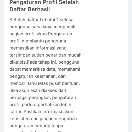
Pengaturan Profil Setelah
Daftar Berhasil
Setelah daftar Lebah4D selesai,
pengguna sebaiknya mengenali
bagian profil akun.Pengaturan
profil membantu pengguna
memastikan informasi yang
tersimpan sudah benar dan mudah
dikelola.Pada tahap ini, pengguna
dapat memeriksa data, memahami
pengaturan keamanan, dan
mencari tahu letak pusat bantuan.
Jika akun akan diakses dari
berbagai perangkat, pengaturan
profil perlu diperhatikan lebih
serius.Pastikan informasi akun
konsisten dan jangan mengubah
pengaturan penting tanpa