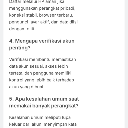
Daftar melalui HP aman jika
menggunakan perangkat pribadi,
koneksi stabil, browser terbaru,
pengunci layar aktif, dan data diisi
dengan teliti.
4. Mengapa verifikasi akun
penting?
Verifikasi membantu memastikan
data akun sesuai, akses lebih
tertata, dan pengguna memiliki
kontrol yang lebih baik terhadap
akun yang dibuat.
5. Apa kesalahan umum saat
memakai banyak perangkat?
Kesalahan umum meliputi lupa
keluar dari akun, menyimpan kata