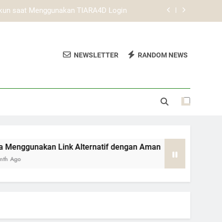
kun saat Menggunakan TIARA4D Login
ggunakan Link Alternatif dengan Aman
ra Mengenali Jalur Akses yang Tepat
NEWSLETTER
RANDOM NEWS
es LEBAH4D yang Ringkas dan Efisien
is Movement. Empowerment Untuk Wanita Dari Berbagai Latar
kun saat Menggunakan TIARA4D Login
ggunakan Link Alternatif dengan Aman
ra Mengenali Jalur Akses yang Tepat
an Link Alternatif dengan Aman
EDWINSLOT Login Resm
1 Month Ago