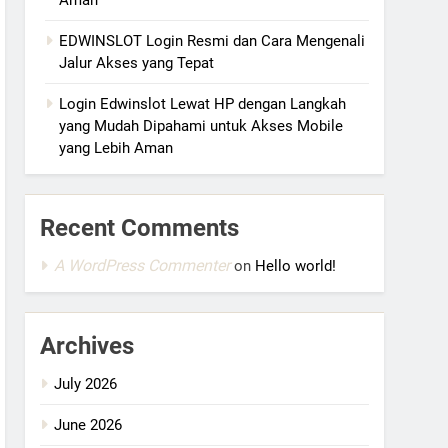
Aman
EDWINSLOT Login Resmi dan Cara Mengenali
Jalur Akses yang Tepat
Login Edwinslot Lewat HP dengan Langkah
yang Mudah Dipahami untuk Akses Mobile
yang Lebih Aman
Recent Comments
A WordPress Commenter
on
Hello world!
Archives
July 2026
June 2026