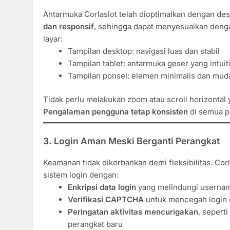
Antarmuka Corlaslot telah dioptimalkan dengan de
dan responsif
, sehingga dapat menyesuaikan deng
layar:
Tampilan desktop: navigasi luas dan stabil
Tampilan tablet: antarmuka geser yang intuiti
Tampilan ponsel: elemen minimalis dan mud
Tidak perlu melakukan zoom atau scroll horizonta
Pengalaman pengguna tetap konsisten
di semua p
3. Login Aman Meski Berganti Perangkat
Keamanan tidak dikorbankan demi fleksibilitas. Cor
sistem login dengan:
Enkripsi data login
yang melindungi userna
Verifikasi CAPTCHA
untuk mencegah login o
Peringatan aktivitas mencurigakan
, seperti
perangkat baru