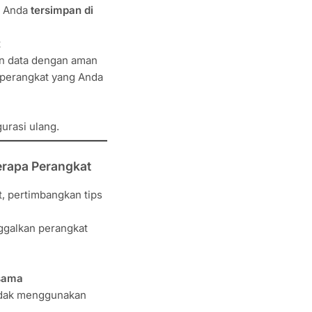
g Anda
tersimpan di
t
an data dengan aman
 perangkat yang Anda
urasi ulang.
rapa Perangkat
t, pertimbangkan tips
ggalkan perangkat
rsama
idak menggunakan