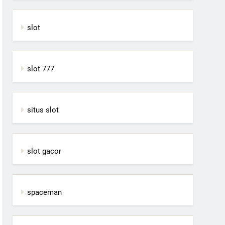
slot
slot 777
situs slot
slot gacor
spaceman