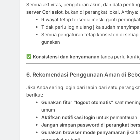
Semua aktivitas, pengaturan akun, dan data pentin
server Corlaslot
, bukan di perangkat lokal. Artinya:
Riwayat tetap tersedia meski ganti perangka
Tidak perlu login ulang jika sudah menyimp
Semua pengaturan tetap konsisten di setiap
gunakan
Konsistensi dan kenyamanan
tanpa perlu konfig
6. Rekomendasi Penggunaan Aman di Bebe
Jika Anda sering login dari lebih dari satu perangka
berikut:
Gunakan fitur “logout otomatis”
saat menin
umum
Aktifkan notifikasi login
untuk pemantauan
Jangan simpan password di perangkat be
Gunakan browser mode penyamaran
jika t
perangkat pribadi