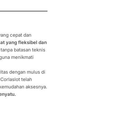
yang cepat dan
at yang fleksibel dan
 tanpa batasan teknis
guna menikmati
itas dengan mulus di
Corlaslot telah
 kemudahan aksesnya.
enyatu.