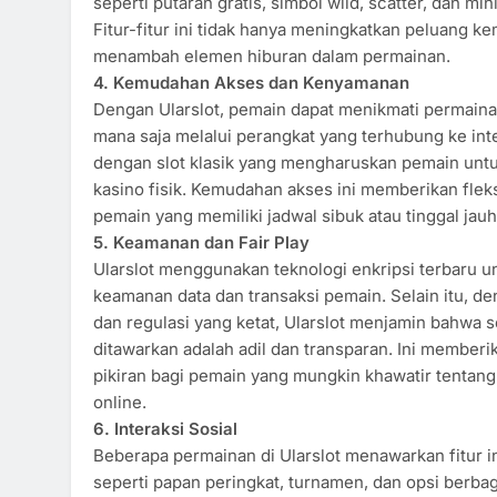
seperti putaran gratis, simbol wild, scatter, dan min
Fitur-fitur ini tidak hanya meningkatkan peluang k
menambah elemen hiburan dalam permainan.
4. Kemudahan Akses dan Kenyamanan
Dengan Ularslot, pemain dapat menikmati permaina
mana saja melalui perangkat yang terhubung ke inte
dengan slot klasik yang mengharuskan pemain unt
kasino fisik. Kemudahan akses ini memberikan fleksi
pemain yang memiliki jadwal sibuk atau tinggal jauh
5. Keamanan dan Fair Play
Ularslot menggunakan teknologi enkripsi terbaru 
keamanan data dan transaksi pemain. Selain itu, de
dan regulasi yang ketat, Ularslot menjamin bahwa
ditawarkan adalah adil dan transparan. Ini member
pikiran bagi pemain yang mungkin khawatir tentang
online.
6. Interaksi Sosial
Beberapa permainan di Ularslot menawarkan fitur in
seperti papan peringkat, turnamen, dan opsi berba