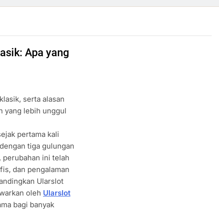
asik: Apa yang
lasik, serta alasan
 yang lebih unggul
ejak pertama kali
k dengan tiga gulungan
, perubahan ini telah
afis, dan pengalaman
andingkan Ularslot
awarkan oleh
Ularslot
tama bagi banyak