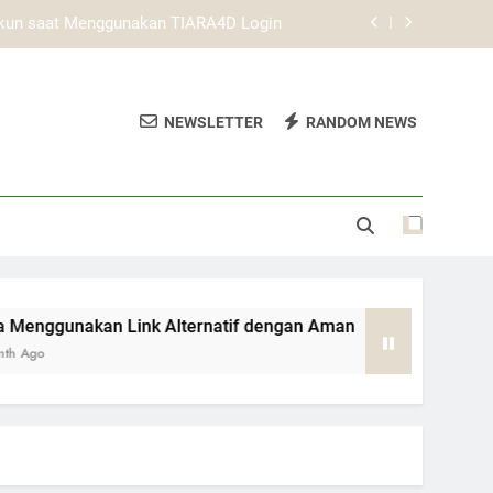
kun saat Menggunakan TIARA4D Login
ggunakan Link Alternatif dengan Aman
ra Mengenali Jalur Akses yang Tepat
NEWSLETTER
RANDOM NEWS
es LEBAH4D yang Ringkas dan Efisien
is Movement. Empowerment Untuk Wanita Dari Berbagai Latar
kun saat Menggunakan TIARA4D Login
ggunakan Link Alternatif dengan Aman
ra Mengenali Jalur Akses yang Tepat
an Link Alternatif dengan Aman
EDWINSLOT Login Resm
1 Month Ago