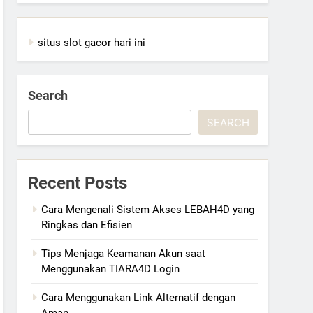
situs slot gacor hari ini
Search
SEARCH
Recent Posts
Cara Mengenali Sistem Akses LEBAH4D yang
Ringkas dan Efisien
Tips Menjaga Keamanan Akun saat
Menggunakan TIARA4D Login
Cara Menggunakan Link Alternatif dengan