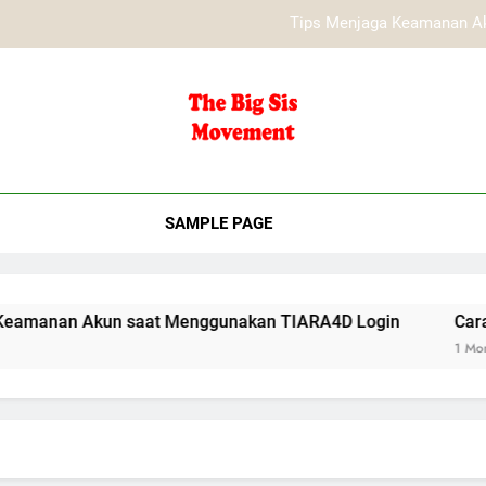
Tips Menjaga Keamanan A
Cara Men
EDWINSLOT Login Resmi dan Ca
 Big Sis Movement
Cara Mengenali Sistem Aks
lah Dengan Komunitas Dukungan Dan Inspirasi Dari The Big S
Belakang.
Tips Menjaga Keamanan A
SAMPLE PAGE
Cara Men
EDWINSLOT Login Resmi dan Ca
kun saat Menggunakan TIARA4D Login
Cara Menggunak
1 Month Ago