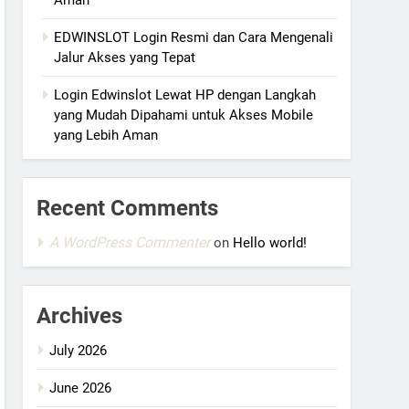
Aman
EDWINSLOT Login Resmi dan Cara Mengenali
Jalur Akses yang Tepat
Login Edwinslot Lewat HP dengan Langkah
yang Mudah Dipahami untuk Akses Mobile
yang Lebih Aman
Recent Comments
A WordPress Commenter
on
Hello world!
Archives
July 2026
June 2026