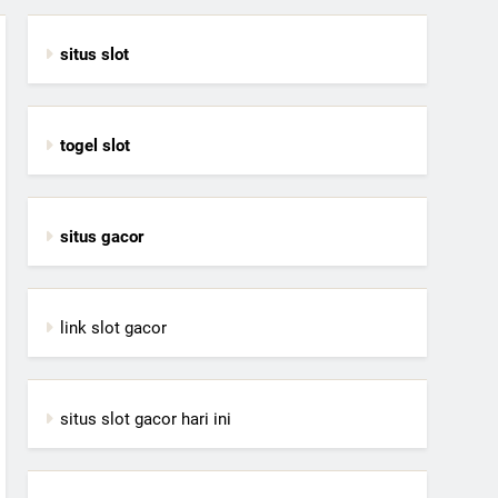
situs slot
togel slot
situs gacor
link slot gacor
situs slot gacor hari ini