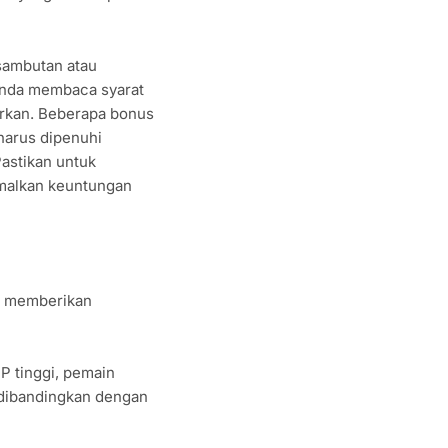
sambutan atau
 Anda membaca syarat
arkan. Beberapa bonus
harus dipenuhi
astikan untuk
malkan keuntungan
at memberikan
P tinggi, pemain
 dibandingkan dengan