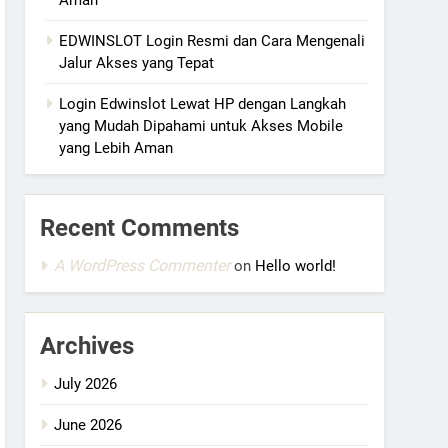
Aman
EDWINSLOT Login Resmi dan Cara Mengenali
Jalur Akses yang Tepat
Login Edwinslot Lewat HP dengan Langkah
yang Mudah Dipahami untuk Akses Mobile
yang Lebih Aman
Recent Comments
A WordPress Commenter
on
Hello world!
Archives
July 2026
June 2026