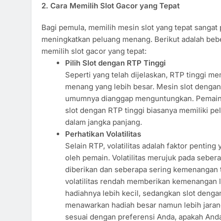
2.
Cara Memilih Slot Gacor yang Tepat
Bagi pemula, memilih mesin slot yang tepat sangat
meningkatkan peluang menang. Berikut adalah bebe
memilih slot gacor yang tepat:
Pilih Slot dengan RTP Tinggi
Seperti yang telah dijelaskan, RTP tinggi m
menang yang lebih besar. Mesin slot dengan
umumnya dianggap menguntungkan. Pemain
slot dengan RTP tinggi biasanya memiliki pe
dalam jangka panjang.
Perhatikan Volatilitas
Selain RTP, volatilitas adalah faktor penting
oleh pemain. Volatilitas merujuk pada seber
diberikan dan seberapa sering kemenangan t
volatilitas rendah memberikan kemenangan 
hadiahnya lebih kecil, sedangkan slot dengan 
menawarkan hadiah besar namun lebih jarang.
sesuai dengan preferensi Anda, apakah And