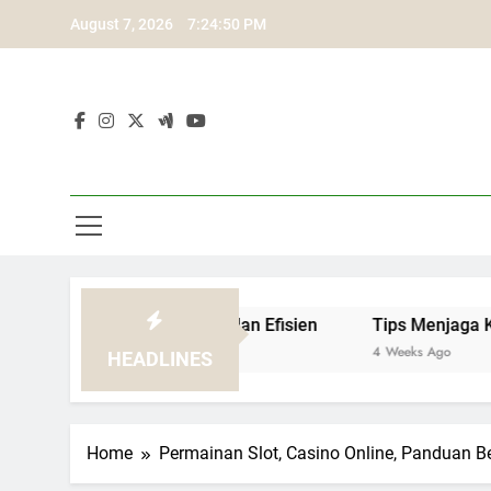
Skip
August 7, 2026
7:24:51 PM
to
content
The
Bergabung
D yang Ringkas dan Efisien
Tips Menjaga Keamanan A
4 Weeks Ago
HEADLINES
Home
Permainan Slot, Casino Online, Panduan B