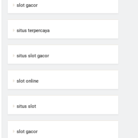
slot gacor
situs terpercaya
situs slot gacor
slot online
situs slot
slot gacor