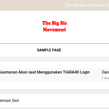
Tips Menjaga Keamanan A
Cara Men
EDWINSLOT Login Resmi dan Ca
 Big Sis Movement
Cara Mengenali Sistem Aks
lah Dengan Komunitas Dukungan Dan Inspirasi Dari The Big S
Belakang.
Tips Menjaga Keamanan A
SAMPLE PAGE
Cara Men
EDWINSLOT Login Resmi dan Ca
kun saat Menggunakan TIARA4D Login
Cara Menggunaka
1 Month Ago
ermain Slot