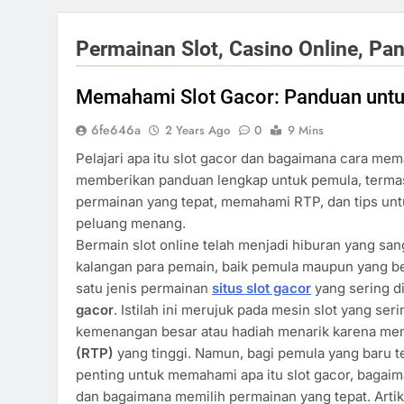
Permainan Slot, Casino Online, Pa
Memahami Slot Gacor: Panduan unt
6fe646a
2 Years Ago
0
9 Mins
Pelajari apa itu slot gacor dan bagaimana cara mema
memberikan panduan lengkap untuk pemula, terma
permainan yang tepat, memahami RTP, dan tips un
peluang menang.
Bermain slot online telah menjadi hiburan yang san
kalangan para pemain, baik pemula maupun yang b
satu jenis permainan
situs slot gacor
yang sering d
gacor
. Istilah ini merujuk pada mesin slot yang se
kemenangan besar atau hadiah menarik karena mem
(RTP)
yang tinggi. Namun, bagi pemula yang baru te
penting untuk memahami apa itu slot gacor, bagaim
dan bagaimana memilih permainan yang tepat. Artike