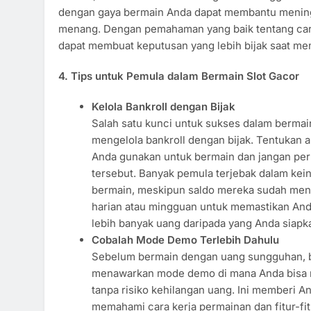
dengan gaya bermain Anda dapat membantu menin
menang. Dengan pemahaman yang baik tentang cara
dapat membuat keputusan yang lebih bijak saat me
4.
Tips untuk Pemula dalam Bermain Slot Gacor
Kelola Bankroll dengan Bijak
Salah satu kunci untuk sukses dalam bermain
mengelola bankroll dengan bijak. Tentukan 
Anda gunakan untuk bermain dan jangan per
tersebut. Banyak pemula terjebak dalam kein
bermain, meskipun saldo mereka sudah meni
harian atau mingguan untuk memastikan Anda
lebih banyak uang daripada yang Anda siapk
Cobalah Mode Demo Terlebih Dahulu
Sebelum bermain dengan uang sungguhan, ba
menawarkan mode demo di mana Anda bisa
tanpa risiko kehilangan uang. Ini memberi 
memahami cara kerja permainan dan fitur-fit