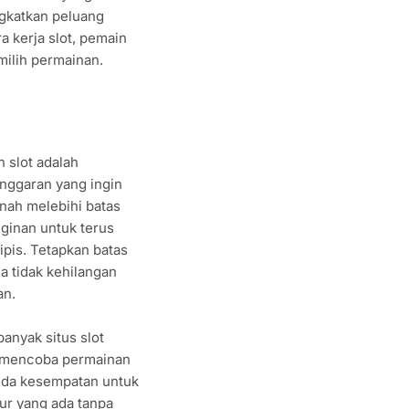
gkatkan peluang
 kerja slot, pemain
milih permainan.
 slot adalah
anggaran yang ingin
nah melebihi batas
ginan untuk terus
pis. Tetapkan batas
 tidak kehilangan
an.
nyak situs slot
 mencoba permainan
Anda kesempatan untuk
ur yang ada tanpa