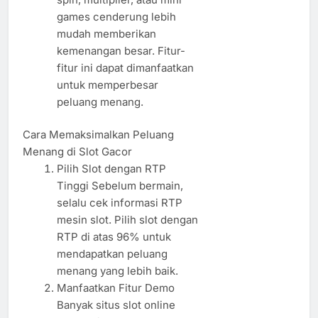
games cenderung lebih
mudah memberikan
kemenangan besar. Fitur-
fitur ini dapat dimanfaatkan
untuk memperbesar
peluang menang.
Cara Memaksimalkan Peluang
Menang di Slot Gacor
Pilih Slot dengan RTP
Tinggi Sebelum bermain,
selalu cek informasi RTP
mesin slot. Pilih slot dengan
RTP di atas 96% untuk
mendapatkan peluang
menang yang lebih baik.
Manfaatkan Fitur Demo
Banyak situs slot online