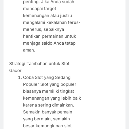
penting. Jika Anda sudah
mencapai target
kemenangan atau justru
mengalami kekalahan terus-
menerus, sebaiknya
hentikan permainan untuk
menjaga saldo Anda tetap
aman.
Strategi Tambahan untuk Slot
Gacor
Coba Slot yang Sedang
Populer Slot yang populer
biasanya memiliki tingkat
kemenangan yang lebih baik
karena sering dimainkan.
Semakin banyak pemain
yang bermain, semakin
besar kemungkinan slot