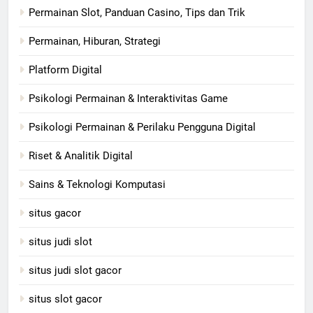
Permainan Slot, Panduan Casino, Tips dan Trik
Permainan, Hiburan, Strategi
Platform Digital
Psikologi Permainan & Interaktivitas Game
Psikologi Permainan & Perilaku Pengguna Digital
Riset & Analitik Digital
Sains & Teknologi Komputasi
situs gacor
situs judi slot
situs judi slot gacor
situs slot gacor