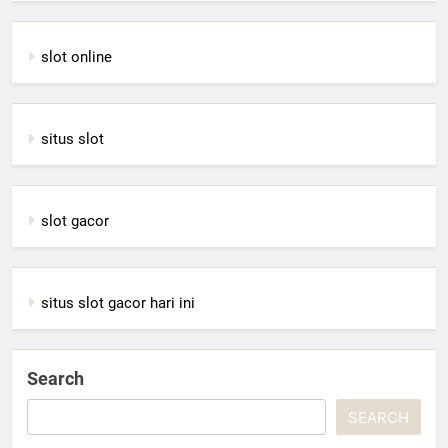
slot online
situs slot
slot gacor
situs slot gacor hari ini
Search
SEARCH