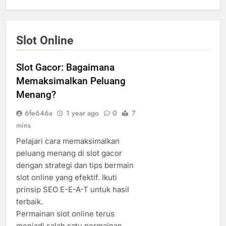
Slot Online
Slot Gacor: Bagaimana
Memaksimalkan Peluang
Menang?
6fe646a
1 year ago
0
7
mins
Pelajari cara memaksimalkan
peluang menang di slot gacor
dengan strategi dan tips bermain
slot online yang efektif. Ikuti
prinsip SEO E-E-A-T untuk hasil
terbaik.
Permainan slot online terus
menjadi salah satu permainan