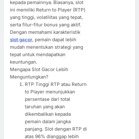
kepada pemainnya. Biasanya, slot
ini memiliki Return to Player (RTP)
yang tinggi, volatilitas yang tepat,
serta fitur-fitur bonus yang aktif.
Dengan memahami karakteristik
slot gacor
, pemain dapat lebih
mudah menentukan strategi yang
tepat untuk mendapatkan
keuntungan.
Mengapa Slot Gacor Lebih
Menguntungkan?
RTP Tinggi RTP atau Return
to Player menunjukkan
persentase dari total
taruhan yang akan
dikembalikan kepada
pemain dalam jangka
panjang. Slot dengan RTP di
atas 96% dianggap lebih