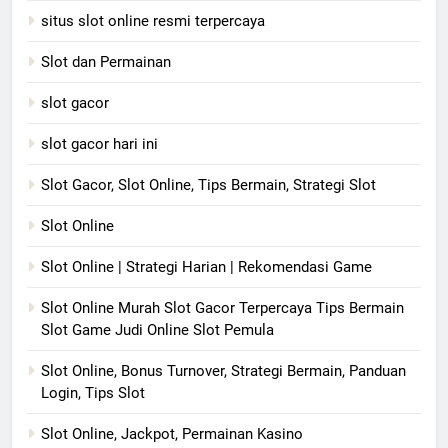
situs slot online resmi terpercaya
Slot dan Permainan
slot gacor
slot gacor hari ini
Slot Gacor, Slot Online, Tips Bermain, Strategi Slot
Slot Online
Slot Online | Strategi Harian | Rekomendasi Game
Slot Online Murah Slot Gacor Terpercaya Tips Bermain
Slot Game Judi Online Slot Pemula
Slot Online, Bonus Turnover, Strategi Bermain, Panduan
Login, Tips Slot
Slot Online, Jackpot, Permainan Kasino