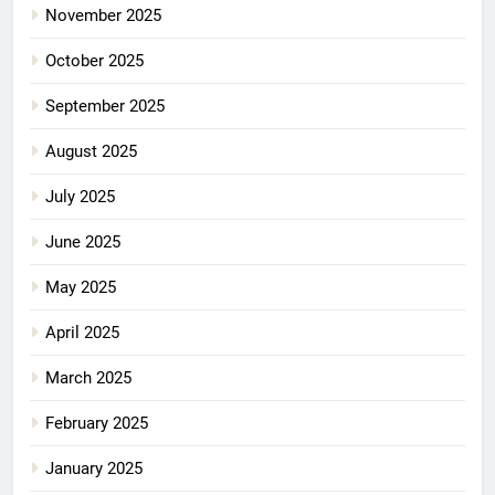
November 2025
October 2025
September 2025
August 2025
July 2025
June 2025
May 2025
April 2025
March 2025
February 2025
January 2025