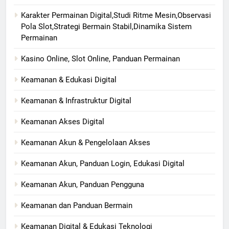
Karakter Permainan Digital,Studi Ritme Mesin,Observasi
Pola Slot,Strategi Bermain Stabil,Dinamika Sistem
Permainan
Kasino Online, Slot Online, Panduan Permainan
Keamanan & Edukasi Digital
Keamanan & Infrastruktur Digital
Keamanan Akses Digital
Keamanan Akun & Pengelolaan Akses
Keamanan Akun, Panduan Login, Edukasi Digital
Keamanan Akun, Panduan Pengguna
Keamanan dan Panduan Bermain
Keamanan Digital & Edukasi Teknologi