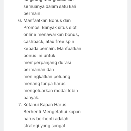
semuanya dalam satu kali
bermain.
Manfaatkan Bonus dan
Promosi Banyak situs slot
online menawarkan bonus,
cashback, atau free spin
kepada pemain. Manfaatkan
bonus ini untuk
memperpanjang durasi
permainan dan
meningkatkan peluang
menang tanpa harus
mengeluarkan modal lebih
banyak.
Ketahui Kapan Harus
Berhenti Mengetahui kapan
harus berhenti adalah
strategi yang sangat