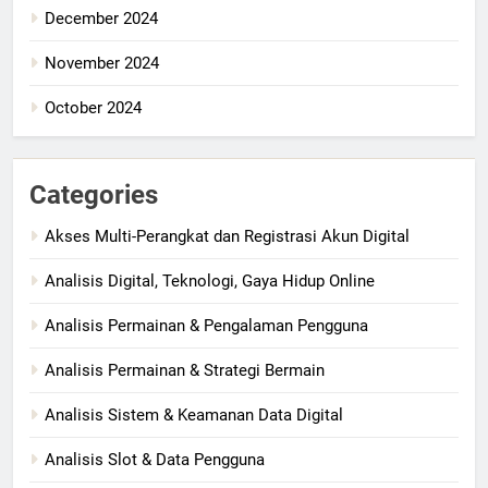
December 2024
November 2024
October 2024
Categories
Akses Multi-Perangkat dan Registrasi Akun Digital
Analisis Digital, Teknologi, Gaya Hidup Online
Analisis Permainan & Pengalaman Pengguna
Analisis Permainan & Strategi Bermain
Analisis Sistem & Keamanan Data Digital
Analisis Slot & Data Pengguna