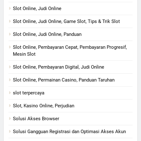
Slot Online, Judi Online
Slot Online, Judi Online, Game Slot, Tips & Trik Slot
Slot Online, Judi Online, Panduan
Slot Online, Pembayaran Cepat, Pembayaran Progresif,
Mesin Slot
Slot Online, Pembayaran Digital, Judi Online
Slot Online, Permainan Casino, Panduan Taruhan
slot terpercaya
Slot, Kasino Online, Perjudian
Solusi Akses Browser
Solusi Gangguan Registrasi dan Optimasi Akses Akun