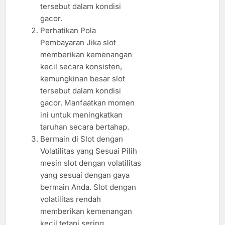
tersebut dalam kondisi
gacor.
Perhatikan Pola
Pembayaran Jika slot
memberikan kemenangan
kecil secara konsisten,
kemungkinan besar slot
tersebut dalam kondisi
gacor. Manfaatkan momen
ini untuk meningkatkan
taruhan secara bertahap.
Bermain di Slot dengan
Volatilitas yang Sesuai Pilih
mesin slot dengan volatilitas
yang sesuai dengan gaya
bermain Anda. Slot dengan
volatilitas rendah
memberikan kemenangan
kecil tetapi sering,