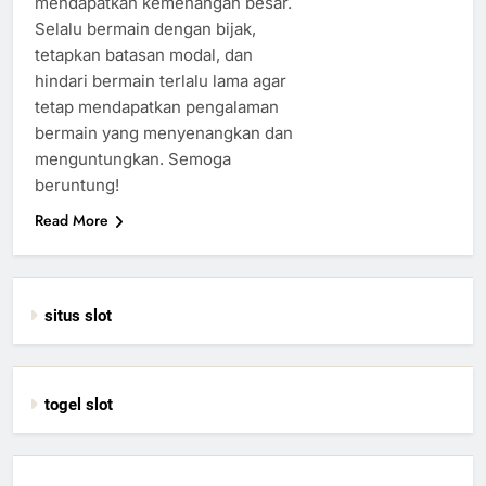
mendapatkan kemenangan besar.
Selalu bermain dengan bijak,
tetapkan batasan modal, dan
hindari bermain terlalu lama agar
tetap mendapatkan pengalaman
bermain yang menyenangkan dan
menguntungkan. Semoga
beruntung!
Read More
situs slot
togel slot