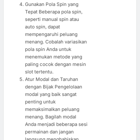
Gunakan Pola Spin yang
Tepat Beberapa pola spin,
seperti manual spin atau
auto spin, dapat
mempengaruhi peluang
menang. Cobalah variasikan
pola spin Anda untuk
menemukan metode yang
paling cocok dengan mesin
slot tertentu.
Atur Modal dan Taruhan
dengan Bijak Pengelolaan
modal yang baik sangat
penting untuk
memaksimalkan peluang
menang. Bagilah modal
Anda menjadi beberapa sesi
permainan dan jangan
langsung menghabiskan