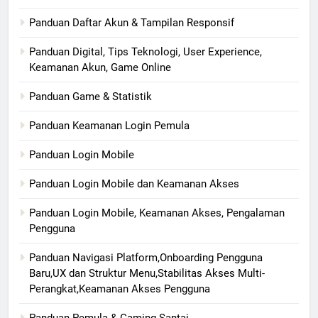
Panduan Daftar Akun & Tampilan Responsif
Panduan Digital, Tips Teknologi, User Experience,
Keamanan Akun, Game Online
Panduan Game & Statistik
Panduan Keamanan Login Pemula
Panduan Login Mobile
Panduan Login Mobile dan Keamanan Akses
Panduan Login Mobile, Keamanan Akses, Pengalaman
Pengguna
Panduan Navigasi Platform,Onboarding Pengguna
Baru,UX dan Struktur Menu,Stabilitas Akses Multi-
Perangkat,Keamanan Akses Pengguna