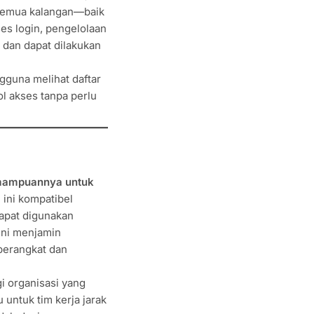
semua kalangan—baik
es login, pengelolaan
 dan dapat dilakukan
guna melihat daftar
ol akses tanpa perlu
ampuannya untuk
ini kompatibel
apat digunakan
Ini menjamin
perangkat dan
gi organisasi yang
untuk tim kerja jarak