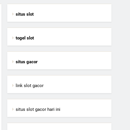
situs slot
togel slot
situs gacor
link slot gacor
situs slot gacor hari ini