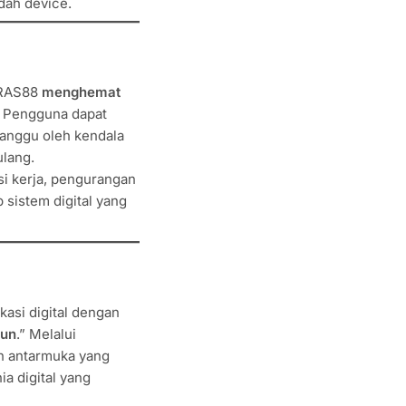
dah device.
ORAS88
menghemat
. Pengguna dapat
ganggu oleh kendala
ulang.
si kerja, pengurangan
 sistem digital yang
asi digital dengan
pun
.” Melalui
an antarmuka yang
ia digital yang