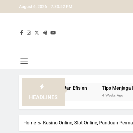
Skip
August 6, 2026
7:33:53 PM
to
content
The
Bergabung
D yang Ringkas dan Efisien
Tips Menjaga Keamanan A
4 Weeks Ago
HEADLINES
Home
Kasino Online, Slot Online, Panduan Perm