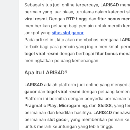
Sebagai situs judi online terpercaya,
LARIS4D
mena
bermain yang luar biasa, terutama dalam kategori
s
viral resmi
. Dengan
RTP tinggi
dan
fitur bonus me
memberikan peluang bagi pemain untuk meraih ke
jackpot yang
situs slot gacor
.
Pada artikel ini, kita akan membahas mengapa
LAR
terbaik bagi para pemain yang ingin menikmati pe
togel viral resmi
dengan berbagai
fitur bonus mena
meningkatkan peluang kemenangan.
Apa Itu LARIS4D?
LARIS4D
adalah platform judi online yang menyed
gacor
dan
togel viral resmi
dengan peluang kemena
Platform ini bermitra dengan penyedia permainan 
Pragmatic Play
,
Microgaming
, dan
Slot88
, yang te
permainan dan keadilan hasilnya.
LARIS4D
menawa
permainan
slot gacor
, yang memberikan pemain ke
untuk meraih keuntungan yang lebih tinggi.