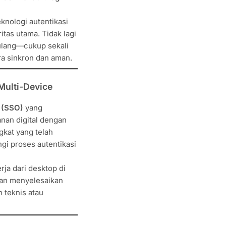
nologi autentikasi
tas utama. Tidak lagi
rulang—cukup sekali
ra sinkron dan aman.
Multi-Device
 (SSO)
yang
an digital dengan
gkat yang telah
ngi proses autentikasi
ja dari desktop di
 dan menyelesaikan
 teknis atau