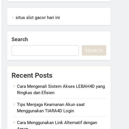
situs slot gacor hari ini
Search
SEARCH
Recent Posts
Cara Mengenali Sistem Akses LEBAH4D yang
Ringkas dan Efisien
Tips Menjaga Keamanan Akun saat
Menggunakan TIARA4D Login
Cara Menggunakan Link Alternatif dengan