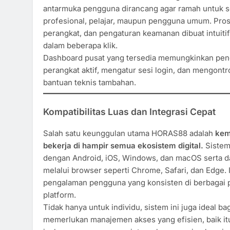
antarmuka pengguna dirancang agar ramah untuk 
profesional, pelajar, maupun pengguna umum. Pros
perangkat, dan pengaturan keamanan dibuat intuitif
dalam beberapa klik.
Dashboard pusat yang tersedia memungkinkan peng
perangkat aktif, mengatur sesi login, dan mengontr
bantuan teknis tambahan.
Kompatibilitas Luas dan Integrasi Cepat
Salah satu keunggulan utama HORAS88 adalah
kem
bekerja di hampir semua ekosistem digital.
Sistem 
dengan Android, iOS, Windows, dan macOS serta d
melalui browser seperti Chrome, Safari, dan Edge. 
pengalaman pengguna yang konsisten di berbagai 
platform.
Tidak hanya untuk individu, sistem ini juga ideal ba
memerlukan manajemen akses yang efisien, baik itu 