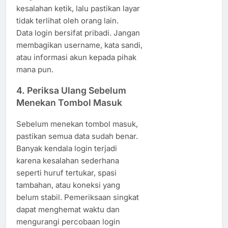
kesalahan ketik, lalu pastikan layar
tidak terlihat oleh orang lain.
Data login bersifat pribadi. Jangan
membagikan username, kata sandi,
atau informasi akun kepada pihak
mana pun.
4. Periksa Ulang Sebelum
Menekan Tombol Masuk
Sebelum menekan tombol masuk,
pastikan semua data sudah benar.
Banyak kendala login terjadi
karena kesalahan sederhana
seperti huruf tertukar, spasi
tambahan, atau koneksi yang
belum stabil. Pemeriksaan singkat
dapat menghemat waktu dan
mengurangi percobaan login