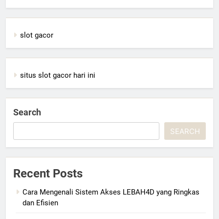
slot gacor
situs slot gacor hari ini
Search
SEARCH
Recent Posts
Cara Mengenali Sistem Akses LEBAH4D yang Ringkas
dan Efisien