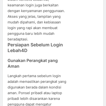
keamanan login juga berkaitan
dengan kenyamanan penggunaan.
Akses yang jelas, tampilan yang
mudah dipahami, dan kebiasaan
login yang rapi akan membuat
pengguna baru lebih mudah
beradaptasi.
Persiapan Sebelum Login
Lebah4D
Gunakan Perangkat yang
Aman
Langkah pertama sebelum login
adalah memastikan perangkat yang
digunakan berada dalam kondisi
aman. Ponsel pribadi atau laptop
pribadi lebih disarankan karena
pengguna dapat mengatur