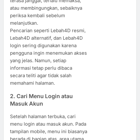
terasa janggal, terlalu memaksa,
atau membingungkan, sebaiknya
periksa kembali sebelum
melanjutkan.
Pencarian seperti Lebah4D resmi,
Lebah4D alternatif, dan Lebah4D
login sering digunakan karena
pengguna ingin menemukan akses
yang jelas. Namun, setiap
informasi tetap perlu dibaca
secara teliti agar tidak salah
memahami halaman.
2. Cari Menu Login atau
Masuk Akun
Setelah halaman terbuka, cari
menu login atau masuk akun. Pada
tampilan mobile, menu ini biasanya
berada di bagian atas, area utama,