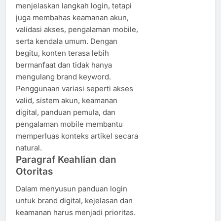
menjelaskan langkah login, tetapi
juga membahas keamanan akun,
validasi akses, pengalaman mobile,
serta kendala umum. Dengan
begitu, konten terasa lebih
bermanfaat dan tidak hanya
mengulang brand keyword.
Penggunaan variasi seperti akses
valid, sistem akun, keamanan
digital, panduan pemula, dan
pengalaman mobile membantu
memperluas konteks artikel secara
natural.
Paragraf Keahlian dan
Otoritas
Dalam menyusun panduan login
untuk brand digital, kejelasan dan
keamanan harus menjadi prioritas.