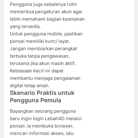
Pengguna juga sebaiknya rutin
memeriksa pengaturan akun agar
lebih memahami bagian keamanan
yang tersedia.
Untuk pengguna mobile, pastikan
ponsel memiliki kunci layar.
Jangan membiarkan perangkat
terbuka tanpa pengawasan,
terutama jika akun masih aktif.
Kebiasaan kecil ini dapat
membantu menjaga pengalaman
digital tetap aman.
Skenario Praktis untuk
Pengguna Pemula
Bayangkan seorang pengguna
baru ingin login Lebah4D melalui
ponsel. Ia membuka browser,
mencari informasi akses, lalu