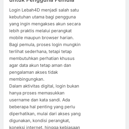
Login Lebah4D menjadi salah satu
kebutuhan utama bagi pengguna
yang ingin mengakses akun secara
lebih praktis melalui perangkat
mobile maupun browser harian.
Bagi pemula, proses login mungkin
terlihat sederhana, tetapi tetap
membutuhkan perhatian khusus
agar data akun tetap aman dan
pengalaman akses tidak
membingungkan.
Dalam aktivitas digital, login bukan
hanya proses memasukkan
username dan kata sandi. Ada
beberapa hal penting yang perlu
diperhatikan, mulai dari akses yang
digunakan, kondisi perangkat,
koneksi internet, hingga kebiasaan