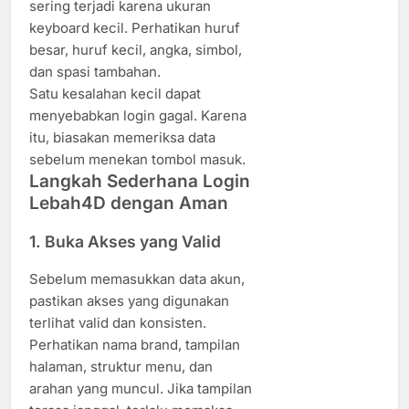
sering terjadi karena ukuran
keyboard kecil. Perhatikan huruf
besar, huruf kecil, angka, simbol,
dan spasi tambahan.
Satu kesalahan kecil dapat
menyebabkan login gagal. Karena
itu, biasakan memeriksa data
sebelum menekan tombol masuk.
Langkah Sederhana Login
Lebah4D dengan Aman
1. Buka Akses yang Valid
Sebelum memasukkan data akun,
pastikan akses yang digunakan
terlihat valid dan konsisten.
Perhatikan nama brand, tampilan
halaman, struktur menu, dan
arahan yang muncul. Jika tampilan