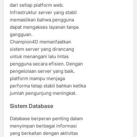
dari setiap platform web.
Infrastruktur server yang stabil
memastikan bahwa pengguna
dapat mengakses layanan tanpa
gangguan.
Champion4D memanfaatkan
sistem server yang dirancang
untuk menangani lalu lintas
pengguna secara efisien. Dengan
pengelolaan server yang baik,
platform mampu menjaga
performa tetap stabil bahkan ketika
jumlah pengunjung meningkat.
Sistem Database
Database berperan penting dalam
menyimpan berbagai informasi
yang berkaitan dengan aktivitas