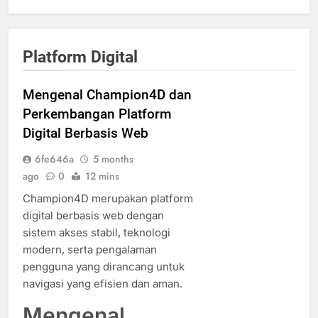
Platform Digital
Mengenal Champion4D dan
Perkembangan Platform
Digital Berbasis Web
6fe646a
5 months
ago
0
12 mins
Champion4D merupakan platform
digital berbasis web dengan
sistem akses stabil, teknologi
modern, serta pengalaman
pengguna yang dirancang untuk
navigasi yang efisien dan aman.
Mengenal