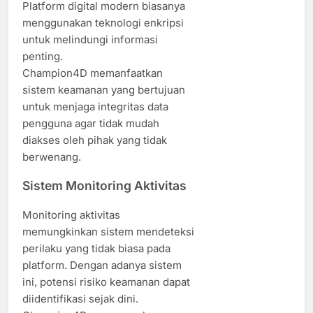
Platform digital modern biasanya
menggunakan teknologi enkripsi
untuk melindungi informasi
penting.
Champion4D memanfaatkan
sistem keamanan yang bertujuan
untuk menjaga integritas data
pengguna agar tidak mudah
diakses oleh pihak yang tidak
berwenang.
Sistem Monitoring Aktivitas
Monitoring aktivitas
memungkinkan sistem mendeteksi
perilaku yang tidak biasa pada
platform. Dengan adanya sistem
ini, potensi risiko keamanan dapat
diidentifikasi sejak dini.