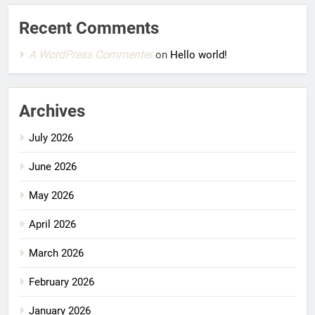
Recent Comments
A WordPress Commenter
on
Hello world!
Archives
July 2026
June 2026
May 2026
April 2026
March 2026
February 2026
January 2026