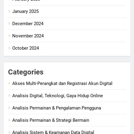
January 2025
December 2024
November 2024
October 2024
Categories
Akses Multi-Perangkat dan Registrasi Akun Digital
Analisis Digital, Teknologi, Gaya Hidup Online
Analisis Permainan & Pengalaman Pengguna
Analisis Permainan & Strategi Bermain
Analisis Sistem & Keamanan Data Digital