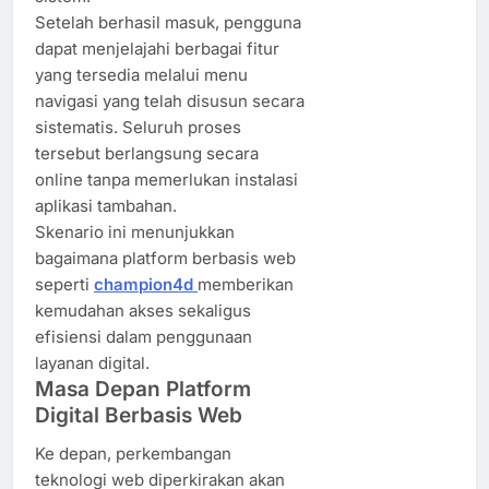
Setelah berhasil masuk, pengguna
dapat menjelajahi berbagai fitur
yang tersedia melalui menu
navigasi yang telah disusun secara
sistematis. Seluruh proses
tersebut berlangsung secara
online tanpa memerlukan instalasi
aplikasi tambahan.
Skenario ini menunjukkan
bagaimana platform berbasis web
seperti
champion4d
memberikan
kemudahan akses sekaligus
efisiensi dalam penggunaan
layanan digital.
Masa Depan Platform
Digital Berbasis Web
Ke depan, perkembangan
teknologi web diperkirakan akan