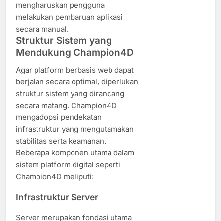
mengharuskan pengguna
melakukan pembaruan aplikasi
secara manual.
Struktur Sistem yang
Mendukung Champion4D
Agar platform berbasis web dapat
berjalan secara optimal, diperlukan
struktur sistem yang dirancang
secara matang. Champion4D
mengadopsi pendekatan
infrastruktur yang mengutamakan
stabilitas serta keamanan.
Beberapa komponen utama dalam
sistem platform digital seperti
Champion4D meliputi:
Infrastruktur Server
Server merupakan fondasi utama