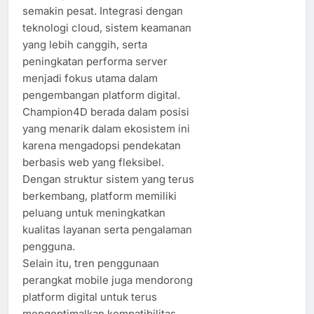
semakin pesat. Integrasi dengan
teknologi cloud, sistem keamanan
yang lebih canggih, serta
peningkatan performa server
menjadi fokus utama dalam
pengembangan platform digital.
Champion4D berada dalam posisi
yang menarik dalam ekosistem ini
karena mengadopsi pendekatan
berbasis web yang fleksibel.
Dengan struktur sistem yang terus
berkembang, platform memiliki
peluang untuk meningkatkan
kualitas layanan serta pengalaman
pengguna.
Selain itu, tren penggunaan
perangkat mobile juga mendorong
platform digital untuk terus
mengoptimalkan kompatibilitas