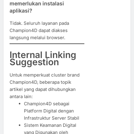
memerlukan instalasi
aplikasi?
Tidak. Seluruh layanan pada
Champion4D dapat diakses
langsung melalui browser.
Internal Linking
Suggestion
Untuk memperkuat cluster brand
Champion4D, beberapa topik
artikel yang dapat dihubungkan
antara lain:
Champion4D sebagai
Platform Digital dengan
Infrastruktur Server Stabil
Sistem Keamanan Digital
yang Digunakan oleh