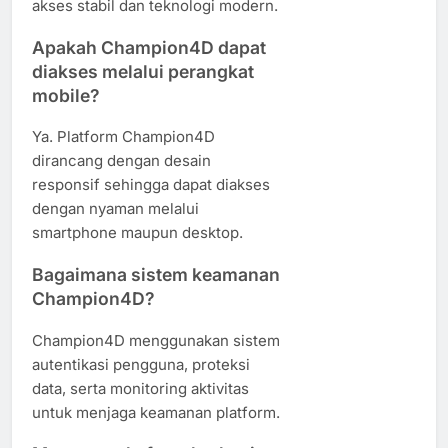
akses stabil dan teknologi modern.
Apakah Champion4D dapat
diakses melalui perangkat
mobile?
Ya. Platform Champion4D
dirancang dengan desain
responsif sehingga dapat diakses
dengan nyaman melalui
smartphone maupun desktop.
Bagaimana sistem keamanan
Champion4D?
Champion4D menggunakan sistem
autentikasi pengguna, proteksi
data, serta monitoring aktivitas
untuk menjaga keamanan platform.