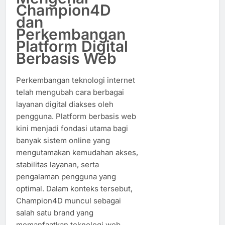
Champion4D
dan
Perkembangan
Platform Digital
Berbasis Web
Perkembangan teknologi internet
telah mengubah cara berbagai
layanan digital diakses oleh
pengguna. Platform berbasis web
kini menjadi fondasi utama bagi
banyak sistem online yang
mengutamakan kemudahan akses,
stabilitas layanan, serta
pengalaman pengguna yang
optimal. Dalam konteks tersebut,
Champion4D muncul sebagai
salah satu brand yang
memanfaatkan teknologi web