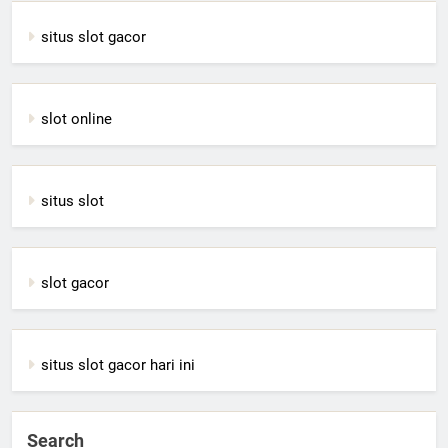
situs slot gacor
slot online
situs slot
slot gacor
situs slot gacor hari ini
Search