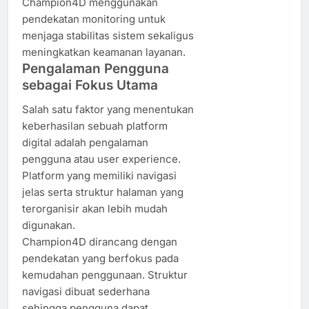
Champion4D menggunakan
pendekatan monitoring untuk
menjaga stabilitas sistem sekaligus
meningkatkan keamanan layanan.
Pengalaman Pengguna
sebagai Fokus Utama
Salah satu faktor yang menentukan
keberhasilan sebuah platform
digital adalah pengalaman
pengguna atau user experience.
Platform yang memiliki navigasi
jelas serta struktur halaman yang
terorganisir akan lebih mudah
digunakan.
Champion4D dirancang dengan
pendekatan yang berfokus pada
kemudahan penggunaan. Struktur
navigasi dibuat sederhana
sehingga pengguna dapat