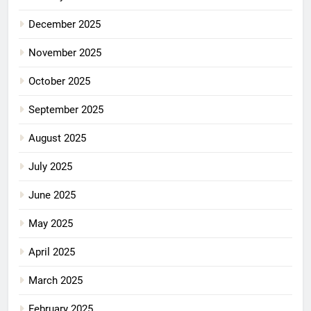
December 2025
November 2025
October 2025
September 2025
August 2025
July 2025
June 2025
May 2025
April 2025
March 2025
February 2025