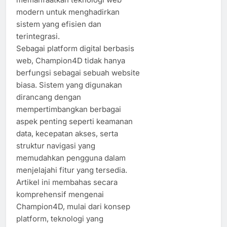
modern untuk menghadirkan
sistem yang efisien dan
terintegrasi.
Sebagai platform digital berbasis
web, Champion4D tidak hanya
berfungsi sebagai sebuah website
biasa. Sistem yang digunakan
dirancang dengan
mempertimbangkan berbagai
aspek penting seperti keamanan
data, kecepatan akses, serta
struktur navigasi yang
memudahkan pengguna dalam
menjelajahi fitur yang tersedia.
Artikel ini membahas secara
komprehensif mengenai
Champion4D, mulai dari konsep
platform, teknologi yang