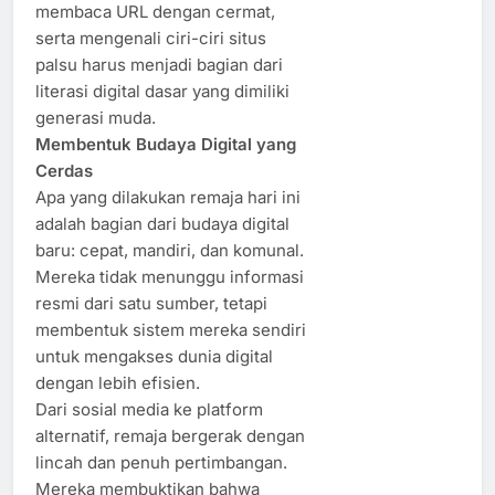
membaca URL dengan cermat,
serta mengenali ciri-ciri situs
palsu harus menjadi bagian dari
literasi digital dasar yang dimiliki
generasi muda.
Membentuk Budaya Digital yang
Cerdas
Apa yang dilakukan remaja hari ini
adalah bagian dari budaya digital
baru: cepat, mandiri, dan komunal.
Mereka tidak menunggu informasi
resmi dari satu sumber, tetapi
membentuk sistem mereka sendiri
untuk mengakses dunia digital
dengan lebih efisien.
Dari sosial media ke platform
alternatif, remaja bergerak dengan
lincah dan penuh pertimbangan.
Mereka membuktikan bahwa