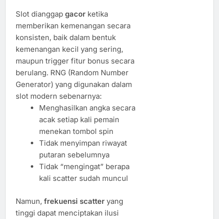
Slot dianggap
gacor
ketika
memberikan kemenangan secara
konsisten, baik dalam bentuk
kemenangan kecil yang sering,
maupun trigger fitur bonus secara
berulang. RNG (Random Number
Generator) yang digunakan dalam
slot modern sebenarnya:
Menghasilkan angka secara
acak setiap kali pemain
menekan tombol spin
Tidak menyimpan riwayat
putaran sebelumnya
Tidak “mengingat” berapa
kali scatter sudah muncul
Namun,
frekuensi scatter
yang
tinggi dapat menciptakan ilusi