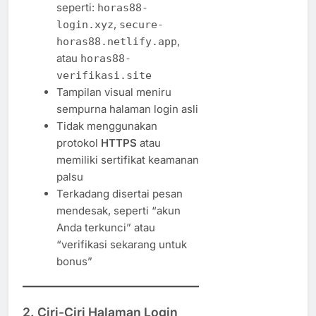
seperti:
horas88-
,
login.xyz
secure-
,
horas88.netlify.app
atau
horas88-
verifikasi.site
Tampilan visual meniru
sempurna halaman login asli
Tidak menggunakan
protokol
HTTPS
atau
memiliki sertifikat keamanan
palsu
Terkadang disertai pesan
mendesak, seperti “akun
Anda terkunci” atau
“verifikasi sekarang untuk
bonus”
2.
Ciri-Ciri Halaman Login