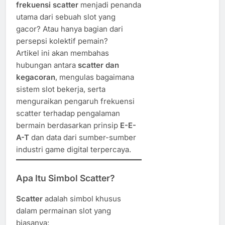
frekuensi scatter
menjadi penanda
utama dari sebuah slot yang
gacor? Atau hanya bagian dari
persepsi kolektif pemain?
Artikel ini akan membahas
hubungan antara
scatter dan
kegacoran
, mengulas bagaimana
sistem slot bekerja, serta
menguraikan pengaruh frekuensi
scatter terhadap pengalaman
bermain berdasarkan prinsip
E-E-
A-T
dan data dari sumber-sumber
industri game digital terpercaya.
Apa Itu Simbol Scatter?
Scatter
adalah simbol khusus
dalam permainan slot yang
biasanya: