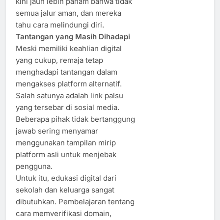
kini jauh lebih paham bahwa tidak
semua jalur aman, dan mereka
tahu cara melindungi diri.
Tantangan yang Masih Dihadapi
Meski memiliki keahlian digital
yang cukup, remaja tetap
menghadapi tantangan dalam
mengakses platform alternatif.
Salah satunya adalah link palsu
yang tersebar di sosial media.
Beberapa pihak tidak bertanggung
jawab sering menyamar
menggunakan tampilan mirip
platform asli untuk menjebak
pengguna.
Untuk itu, edukasi digital dari
sekolah dan keluarga sangat
dibutuhkan. Pembelajaran tentang
cara memverifikasi domain,