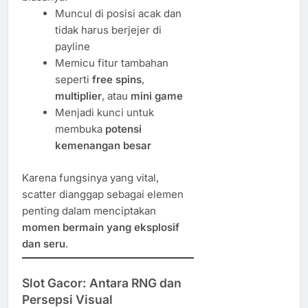
Muncul di posisi acak dan
tidak harus berjejer di
payline
Memicu fitur tambahan
seperti
free spins
,
multiplier
, atau
mini game
Menjadi kunci untuk
membuka
potensi
kemenangan besar
Karena fungsinya yang vital,
scatter dianggap sebagai elemen
penting dalam menciptakan
momen bermain yang eksplosif
dan seru
.
Slot Gacor: Antara RNG dan
Persepsi Visual