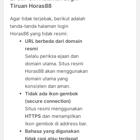
Tiruan Horas88
Agar tidak terjebak, berikut adalah
tanda-tanda halaman login
Horas88 yang tidak resmi:
URL berbeda dari domain
resmi
Selalu periksa ejaan dan
domain utama. Situs resmi
Horas88 akan menggunakan
domain utama yang
konsisten dan aman.
Tidak ada ikon gembok
(secure connection)
Situs resmi menggunakan
HTTPS
dan menampilkan
ikon gembok di address bar.
Bahasa yang digunakan
tidak rapi atau terdapat