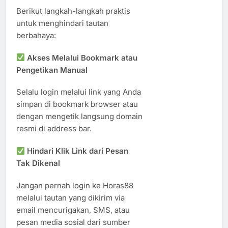
Berikut langkah-langkah praktis
untuk menghindari tautan
berbahaya:
Akses Melalui Bookmark atau
Pengetikan Manual
Selalu login melalui link yang Anda
simpan di bookmark browser atau
dengan mengetik langsung domain
resmi di address bar.
Hindari Klik Link dari Pesan
Tak Dikenal
Jangan pernah login ke Horas88
melalui tautan yang dikirim via
email mencurigakan, SMS, atau
pesan media sosial dari sumber