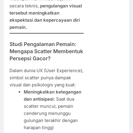
secara teknis,
pengulangan visual
tersebut meningkatkan
ekspektasi dan kepercayaan diri
pemain.
Studi Pengalaman Pemain:
Mengapa Scatter Membentuk
Persepsi Gacor?
Dalam dunia UX (User Experience),
simbol scatter punya dampak
visual dan psikologis yang kuat:
Meningkatkan ketegangan
dan antisipasi:
Saat dua
scatter muncul, pemain
cenderung menunggu
gulungan terakhir dengan
harapan tinggi