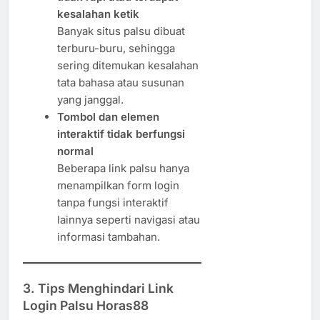
kesalahan ketik
Banyak situs palsu dibuat
terburu-buru, sehingga
sering ditemukan kesalahan
tata bahasa atau susunan
yang janggal.
Tombol dan elemen
interaktif tidak berfungsi
normal
Beberapa link palsu hanya
menampilkan form login
tanpa fungsi interaktif
lainnya seperti navigasi atau
informasi tambahan.
3.
Tips Menghindari Link
Login Palsu Horas88