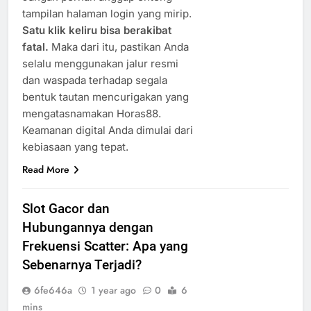
tampilan halaman login yang mirip.
Satu klik keliru bisa berakibat
fatal.
Maka dari itu, pastikan Anda
selalu menggunakan jalur resmi
dan waspada terhadap segala
bentuk tautan mencurigakan yang
mengatasnamakan Horas88.
Keamanan digital Anda dimulai dari
kebiasaan yang tepat.
Read More
Slot Gacor dan
Hubungannya dengan
Frekuensi Scatter: Apa yang
Sebenarnya Terjadi?
6fe646a
1 year ago
0
6
mins