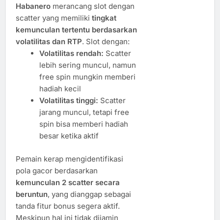
Habanero
merancang slot dengan
scatter yang memiliki
tingkat
kemunculan tertentu berdasarkan
volatilitas dan RTP
. Slot dengan:
Volatilitas rendah:
Scatter
lebih sering muncul, namun
free spin mungkin memberi
hadiah kecil
Volatilitas tinggi:
Scatter
jarang muncul, tetapi free
spin bisa memberi hadiah
besar ketika aktif
Pemain kerap mengidentifikasi
pola gacor berdasarkan
kemunculan 2 scatter secara
beruntun
, yang dianggap sebagai
tanda fitur bonus segera aktif.
Meskipun hal ini tidak dijamin