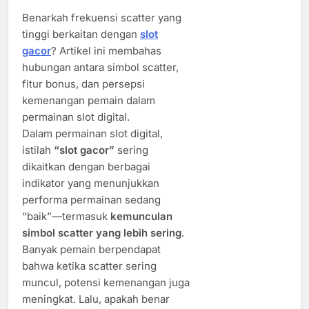
Benarkah frekuensi scatter yang
tinggi berkaitan dengan
slot
gacor
? Artikel ini membahas
hubungan antara simbol scatter,
fitur bonus, dan persepsi
kemenangan pemain dalam
permainan slot digital.
Dalam permainan slot digital,
istilah
“slot gacor”
sering
dikaitkan dengan berbagai
indikator yang menunjukkan
performa permainan sedang
“baik”—termasuk
kemunculan
simbol scatter yang lebih sering
.
Banyak pemain berpendapat
bahwa ketika scatter sering
muncul, potensi kemenangan juga
meningkat. Lalu, apakah benar