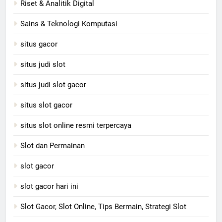
Riset & Analitik Digital
Sains & Teknologi Komputasi
situs gacor
situs judi slot
situs judi slot gacor
situs slot gacor
situs slot online resmi terpercaya
Slot dan Permainan
slot gacor
slot gacor hari ini
Slot Gacor, Slot Online, Tips Bermain, Strategi Slot