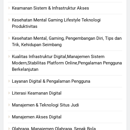
Keamanan Sistem & Infrastruktur Akses
Kesehatan Mental Gaming Lifestyle Teknologi
Produktivitas
Kesehatan Mental, Gaming, Pengembangan Diri, Tips dan
Trik, Kehidupan Seimbang
Kualitas Infrastruktur Digital,Manajemen Sistem
Modern,Stabilitas Platform Online,Pengalaman Pengguna
Berkelanjutan
Layanan Digital & Pengalaman Pengguna
Literasi Keamanan Digital
Manajemen & Teknologi Situs Judi
Manajemen Akses Digital
Olahraga, Manajemen Olahraga, Sepak Bola