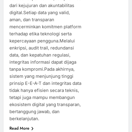
dari kejujuran dan akuntabilitas
digital.Setiap data yang valid,
aman, dan transparan
mencerminkan komitmen platform
terhadap etika teknologi serta
kepercayaan pengguna.Melalui
enkripsi, audit trail, redundansi
data, dan kepatuhan regulasi,
integritas informasi dapat dijaga
tanpa kompromi.Pada akhirnya,
sistem yang menjunjung tinggi
prinsip E-E-A-T dan integritas data
tidak hanya efisien secara teknis,
tetapi juga mampu membangun
ekosistem digital yang transparan,
bertanggung jawab, dan
berkelanjutan.
Read More