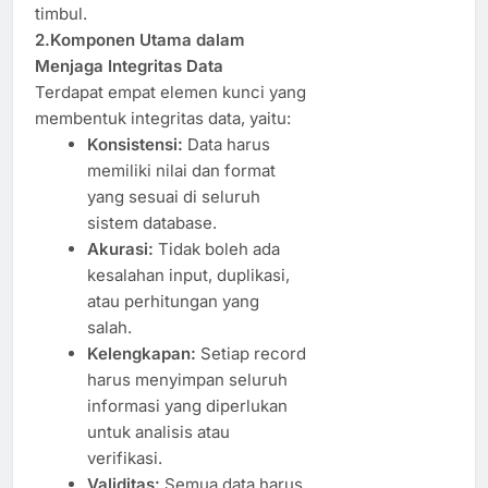
timbul.
2.Komponen Utama dalam
Menjaga Integritas Data
Terdapat empat elemen kunci yang
membentuk integritas data, yaitu:
Konsistensi:
Data harus
memiliki nilai dan format
yang sesuai di seluruh
sistem database.
Akurasi:
Tidak boleh ada
kesalahan input, duplikasi,
atau perhitungan yang
salah.
Kelengkapan:
Setiap record
harus menyimpan seluruh
informasi yang diperlukan
untuk analisis atau
verifikasi.
Validitas:
Semua data harus