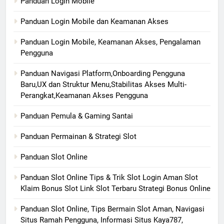
Panduan Login Mobile
Panduan Login Mobile dan Keamanan Akses
Panduan Login Mobile, Keamanan Akses, Pengalaman
Pengguna
Panduan Navigasi Platform,Onboarding Pengguna
Baru,UX dan Struktur Menu,Stabilitas Akses Multi-
Perangkat,Keamanan Akses Pengguna
Panduan Pemula & Gaming Santai
Panduan Permainan & Strategi Slot
Panduan Slot Online
Panduan Slot Online Tips & Trik Slot Login Aman Slot
Klaim Bonus Slot Link Slot Terbaru Strategi Bonus Online
Panduan Slot Online, Tips Bermain Slot Aman, Navigasi
Situs Ramah Pengguna, Informasi Situs Kaya787,