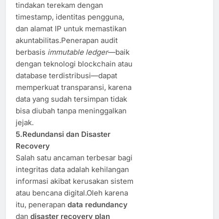
tindakan terekam dengan
timestamp, identitas pengguna,
dan alamat IP untuk memastikan
akuntabilitas.Penerapan audit
berbasis
immutable ledger
—baik
dengan teknologi blockchain atau
database terdistribusi—dapat
memperkuat transparansi, karena
data yang sudah tersimpan tidak
bisa diubah tanpa meninggalkan
jejak.
5.Redundansi dan Disaster
Recovery
Salah satu ancaman terbesar bagi
integritas data adalah kehilangan
informasi akibat kerusakan sistem
atau bencana digital.Oleh karena
itu, penerapan
data redundancy
dan
disaster recovery plan