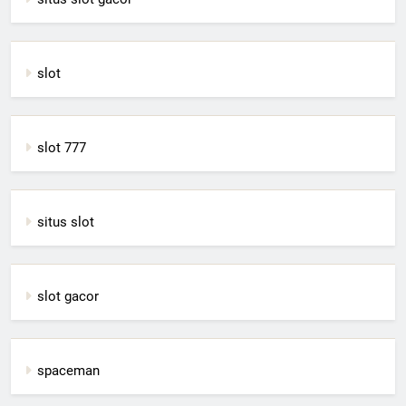
slot
slot 777
situs slot
slot gacor
spaceman