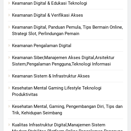
Keamanan Digital & Edukasi Teknologi
Keamanan Digital & Verifikasi Akses
Keamanan Digital, Panduan Pemula, Tips Bermain Online,
Strategi Slot, Perlindungan Pemain
Keamanan Pengalaman Digital
Keamanan Siber,Manajemen Akses Digital,Arsitektur
Sistem,Pengalaman Pengguna,Teknologi Informasi
Keamanan Sistem & Infrastruktur Akses
Kesehatan Mental Gaming Lifestyle Teknologi
Produktivitas
Kesehatan Mental, Gaming, Pengembangan Diri, Tips dan
Trik, Kehidupan Seimbang
Kualitas Infrastruktur Digital,Manajemen Sistem