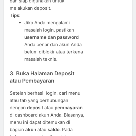
dan siap digunakan untuk
melakukan deposit.
Tips
:
Jika Anda mengalami
masalah login, pastikan
username dan password
Anda benar dan akun Anda
belum diblokir atau terkena
masalah teknis.
3.
Buka Halaman Deposit
atau Pembayaran
Setelah berhasil login, cari menu
atau tab yang berhubungan
dengan
deposit
atau
pembayaran
di dashboard akun Anda. Biasanya,
menu ini dapat ditemukan di
bagian
akun
atau
saldo
. Pada