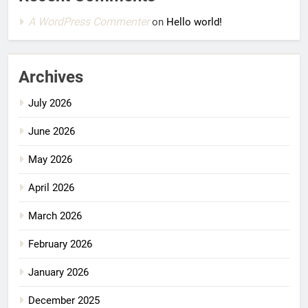
A WordPress Commenter
on
Hello world!
Archives
July 2026
June 2026
May 2026
April 2026
March 2026
February 2026
January 2026
December 2025