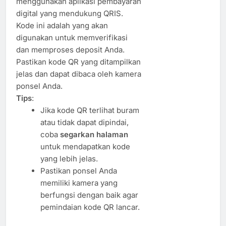
menggunakan aplikasi pembayaran
digital yang mendukung QRIS.
Kode ini adalah yang akan
digunakan untuk memverifikasi
dan memproses deposit Anda.
Pastikan kode QR yang ditampilkan
jelas dan dapat dibaca oleh kamera
ponsel Anda.
Tips
:
Jika kode QR terlihat buram
atau tidak dapat dipindai,
coba
segarkan halaman
untuk mendapatkan kode
yang lebih jelas.
Pastikan ponsel Anda
memiliki kamera yang
berfungsi dengan baik agar
pemindaian kode QR lancar.