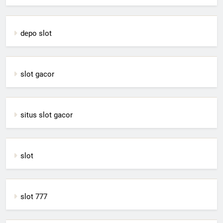
depo slot
slot gacor
situs slot gacor
slot
slot 777