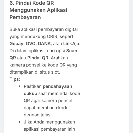
6.
Pindai Kode QR
Menggunakan Aplikasi
Pembayaran
Buka aplikasi pembayaran digital
yang mendukung QRIS, seperti
Gopay
,
OVO
,
DANA
, atau
LinkAja
.
Di dalam aplikasi, cari opsi
Scan
QR
atau
Pindai QR
. Arahkan
kamera ponsel ke kode QR yang
ditampilkan di situs slot.
Tips
:
Pastikan
pencahayaan
cukup
saat memindai kode
QR agar kamera ponsel
dapat membaca kode
dengan jelas.
Jika Anda menggunakan
aplikasi pembayaran lain