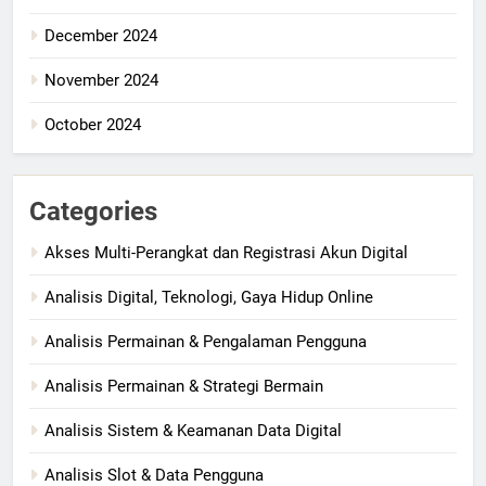
December 2024
November 2024
October 2024
Categories
Akses Multi-Perangkat dan Registrasi Akun Digital
Analisis Digital, Teknologi, Gaya Hidup Online
Analisis Permainan & Pengalaman Pengguna
Analisis Permainan & Strategi Bermain
Analisis Sistem & Keamanan Data Digital
Analisis Slot & Data Pengguna