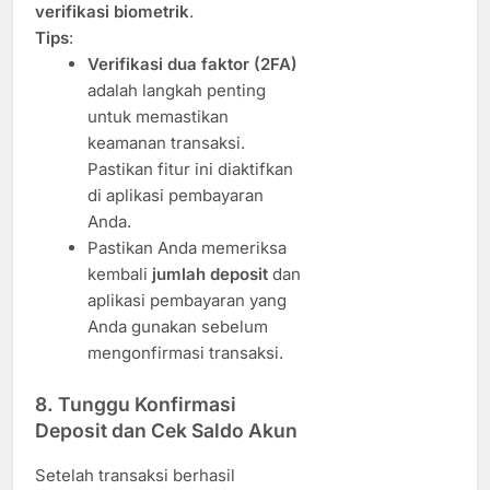
verifikasi biometrik
.
Tips
:
Verifikasi dua faktor (2FA)
adalah langkah penting
untuk memastikan
keamanan transaksi.
Pastikan fitur ini diaktifkan
di aplikasi pembayaran
Anda.
Pastikan Anda memeriksa
kembali
jumlah deposit
dan
aplikasi pembayaran yang
Anda gunakan sebelum
mengonfirmasi transaksi.
8.
Tunggu Konfirmasi
Deposit dan Cek Saldo Akun
Setelah transaksi berhasil