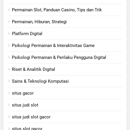
Permainan Slot, Panduan Casino, Tips dan Trik
Permainan, Hiburan, Strategi
Platform Digital
Psikologi Permainan & Interaktivitas Game
Psikologi Permainan & Perilaku Pengguna Digital
Riset & Analitik Digital
Sains & Teknologi Komputasi
situs gacor
situs judi slot
situs judi slot gacor
situs slot gacor