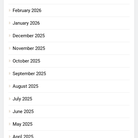
February 2026
January 2026
December 2025
November 2025
October 2025
September 2025
August 2025
July 2025
June 2025
May 2025
April 2025