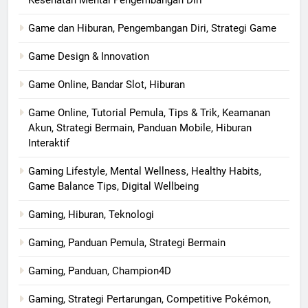
Game dan Hiburan, Pengembangan Diri, Strategi Game
Game Design & Innovation
Game Online, Bandar Slot, Hiburan
Game Online, Tutorial Pemula, Tips & Trik, Keamanan
Akun, Strategi Bermain, Panduan Mobile, Hiburan
Interaktif
Gaming Lifestyle, Mental Wellness, Healthy Habits,
Game Balance Tips, Digital Wellbeing
Gaming, Hiburan, Teknologi
Gaming, Panduan Pemula, Strategi Bermain
Gaming, Panduan, Champion4D
Gaming, Strategi Pertarungan, Competitive Pokémon,