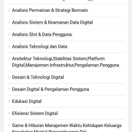
Analisis Permainan & Strategi Bermain
Analisis Sistem & Keamanan Data Digital
Analisis Slot & Data Pengguna
Analisis Teknologi dan Data
Arsitektur Teknologi,Stabilitas Sistem,Platform
Digital,Manajemen Infrastruktur,Pengalaman Pengguna
Desain & Teknologi Digital
Desain Digital & Pengalaman Pengguna
Edukasi Digital
Efisiensi Sistem Digital
Game & Hiburan Manajemen Waktu Kehidupan Keluarga
Kesehatan Mental Pengembangan Diri