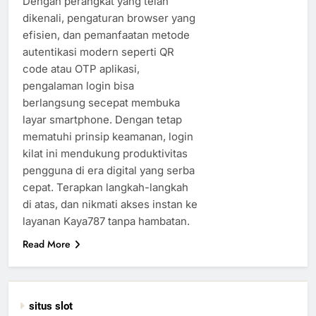
Dengan perangkat yang telah
dikenali, pengaturan browser yang
efisien, dan pemanfaatan metode
autentikasi modern seperti QR
code atau OTP aplikasi,
pengalaman login bisa
berlangsung secepat membuka
layar smartphone. Dengan tetap
mematuhi prinsip keamanan, login
kilat ini mendukung produktivitas
pengguna di era digital yang serba
cepat. Terapkan langkah-langkah
di atas, dan nikmati akses instan ke
layanan Kaya787 tanpa hambatan.
Read More
situs slot