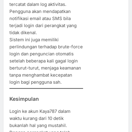
tercatat dalam log aktivitas.
Pengguna akan mendapatkan
notifikasi email atau SMS bila
terjadi login dari perangkat yang
tidak dikenal.
Sistem ini juga memiliki
perlindungan terhadap brute-force
login dan penguncian otomatis
setelah beberapa kali gagal login
berturut-turut, menjaga keamanan
tanpa menghambat kecepatan
login bagi pengguna sah.
Kesimpulan
Login ke akun Kaya787 dalam
waktu kurang dari 10 detik
bukanlah hal yang mustahil.