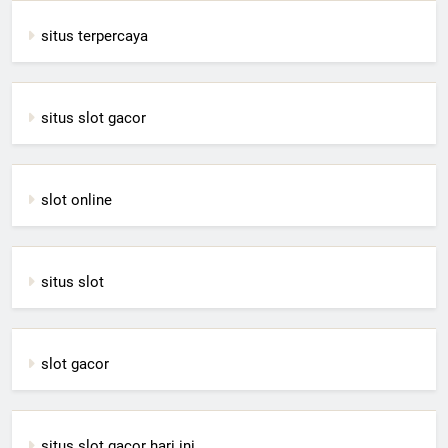
situs terpercaya
situs slot gacor
slot online
situs slot
slot gacor
situs slot gacor hari ini