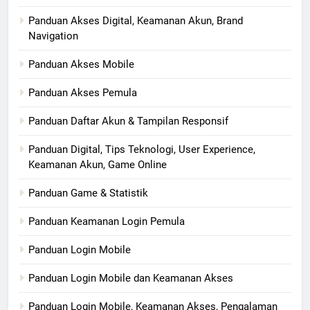
Panduan Akses Digital, Keamanan Akun, Brand
Navigation
Panduan Akses Mobile
Panduan Akses Pemula
Panduan Daftar Akun & Tampilan Responsif
Panduan Digital, Tips Teknologi, User Experience,
Keamanan Akun, Game Online
Panduan Game & Statistik
Panduan Keamanan Login Pemula
Panduan Login Mobile
Panduan Login Mobile dan Keamanan Akses
Panduan Login Mobile, Keamanan Akses, Pengalaman