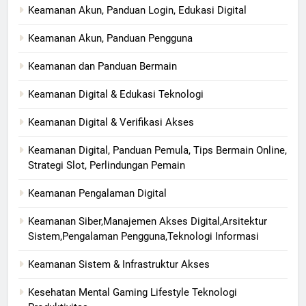
Keamanan Akun, Panduan Login, Edukasi Digital
Keamanan Akun, Panduan Pengguna
Keamanan dan Panduan Bermain
Keamanan Digital & Edukasi Teknologi
Keamanan Digital & Verifikasi Akses
Keamanan Digital, Panduan Pemula, Tips Bermain Online,
Strategi Slot, Perlindungan Pemain
Keamanan Pengalaman Digital
Keamanan Siber,Manajemen Akses Digital,Arsitektur
Sistem,Pengalaman Pengguna,Teknologi Informasi
Keamanan Sistem & Infrastruktur Akses
Kesehatan Mental Gaming Lifestyle Teknologi