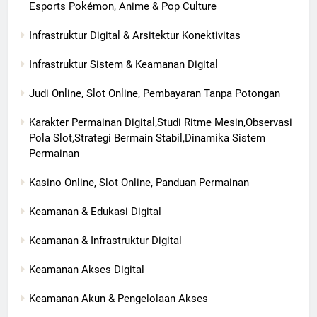
Esports Pokémon, Anime & Pop Culture
Infrastruktur Digital & Arsitektur Konektivitas
Infrastruktur Sistem & Keamanan Digital
Judi Online, Slot Online, Pembayaran Tanpa Potongan
Karakter Permainan Digital,Studi Ritme Mesin,Observasi
Pola Slot,Strategi Bermain Stabil,Dinamika Sistem
Permainan
Kasino Online, Slot Online, Panduan Permainan
Keamanan & Edukasi Digital
Keamanan & Infrastruktur Digital
Keamanan Akses Digital
Keamanan Akun & Pengelolaan Akses