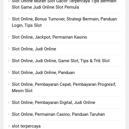
Slot Online Murah Slot Gacor Terpercaya Tips Bermain
Slot Game Judi Online Slot Pemula
Slot Online, Bonus Turnover, Strategi Bermain, Panduan
Login, Tips Slot
Slot Online, Jackpot, Permainan Kasino
Slot Online, Judi Online
Slot Online, Judi Online, Game Slot, Tips & Trik Slot
Slot Online, Judi Online, Panduan
Slot Online, Pembayaran Cepat, Pembayaran Progresif,
Mesin Slot
Slot Online, Pembayaran Digital, Judi Online
Slot Online, Permainan Casino, Panduan Taruhan
slot terpercaya