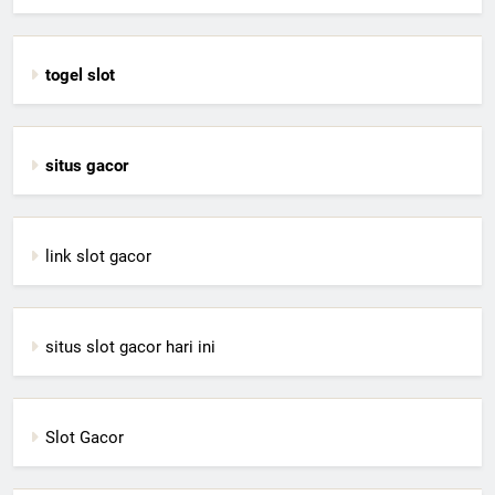
togel slot
situs gacor
link slot gacor
situs slot gacor hari ini
Slot Gacor