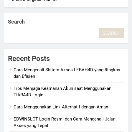
Search
SEARCH
Recent Posts
Cara Mengenali Sistem Akses LEBAH4D yang Ringkas
dan Efisien
Tips Menjaga Keamanan Akun saat Menggunakan
TIARA4D Login
Cara Menggunakan Link Alternatif dengan Aman
EDWINSLOT Login Resmi dan Cara Mengenali Jalur
Akses yang Tepat