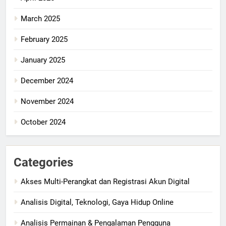
March 2025
February 2025
January 2025
December 2024
November 2024
October 2024
Categories
Akses Multi-Perangkat dan Registrasi Akun Digital
Analisis Digital, Teknologi, Gaya Hidup Online
Analisis Permainan & Pengalaman Pengguna