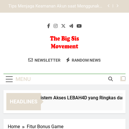
Skip
Cara Menggunakan Link Alternatif dengan Aman
to
content
EDWINSLOT Login Resmi dan Cara Mengenali
Jalur Akses yang Tepat
Cara Mengenali Sistem Akses LEBAH4D yang
Ringkas dan Efisien
Tips Menjaga Keamanan Akun saat Menggunakan
TIARA4D Login
The Big Sis
Bergabunglah Dengan Komunitas
Cara Menggunakan Link Alternatif dengan Aman
NEWSLETTER
RANDOM NEWS
Movement
Dukungan Dan Inspirasi Dari The Big Sis
EDWINSLOT Login Resmi dan Cara Mengenali
Movement. Empowerment Untuk Wanita
Jalur Akses yang Tepat
MENU
Dari Berbagai Latar Belakang.
ra Mengenali Sistem Akses LEBAH4D yang Ringkas dan Efisie
HEADLINES
Weeks Ago
Home
Fitur Bonus Game