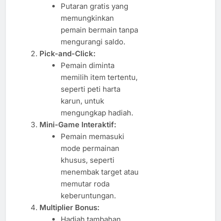
Putaran gratis yang
memungkinkan
pemain bermain tanpa
mengurangi saldo.
Pick-and-Click:
Pemain diminta
memilih item tertentu,
seperti peti harta
karun, untuk
mengungkap hadiah.
Mini-Game Interaktif:
Pemain memasuki
mode permainan
khusus, seperti
menembak target atau
memutar roda
keberuntungan.
Multiplier Bonus:
Hadiah tambahan