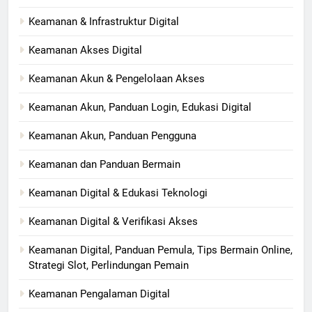
Keamanan & Infrastruktur Digital
Keamanan Akses Digital
Keamanan Akun & Pengelolaan Akses
Keamanan Akun, Panduan Login, Edukasi Digital
Keamanan Akun, Panduan Pengguna
Keamanan dan Panduan Bermain
Keamanan Digital & Edukasi Teknologi
Keamanan Digital & Verifikasi Akses
Keamanan Digital, Panduan Pemula, Tips Bermain Online,
Strategi Slot, Perlindungan Pemain
Keamanan Pengalaman Digital