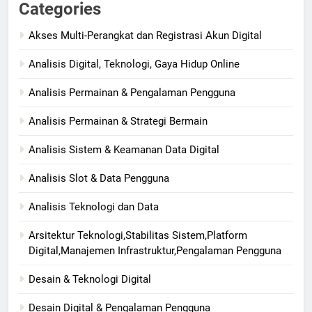
Categories
Akses Multi-Perangkat dan Registrasi Akun Digital
Analisis Digital, Teknologi, Gaya Hidup Online
Analisis Permainan & Pengalaman Pengguna
Analisis Permainan & Strategi Bermain
Analisis Sistem & Keamanan Data Digital
Analisis Slot & Data Pengguna
Analisis Teknologi dan Data
Arsitektur Teknologi,Stabilitas Sistem,Platform
Digital,Manajemen Infrastruktur,Pengalaman Pengguna
Desain & Teknologi Digital
Desain Digital & Pengalaman Pengguna