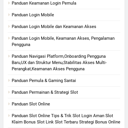
Panduan Keamanan Login Pemula
Panduan Login Mobile
Panduan Login Mobile dan Keamanan Akses
Panduan Login Mobile, Keamanan Akses, Pengalaman
Pengguna
Panduan Navigasi Platform,Onboarding Pengguna
Baru,UX dan Struktur Menu,Stabilitas Akses Multi-
Perangkat,Keamanan Akses Pengguna
Panduan Pemula & Gaming Santai
Panduan Permainan & Strategi Slot
Panduan Slot Online
Panduan Slot Online Tips & Trik Slot Login Aman Slot
Klaim Bonus Slot Link Slot Terbaru Strategi Bonus Online