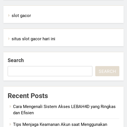
slot gacor
situs slot gacor hari ini
Search
SEARCH
Recent Posts
Cara Mengenali Sistem Akses LEBAH4D yang Ringkas
dan Efisien
Tips Menjaga Keamanan Akun saat Menggunakan