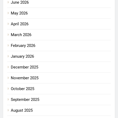
June 2026
May 2026
April 2026
March 2026
February 2026
January 2026
December 2025
November 2025
October 2025
September 2025
August 2025