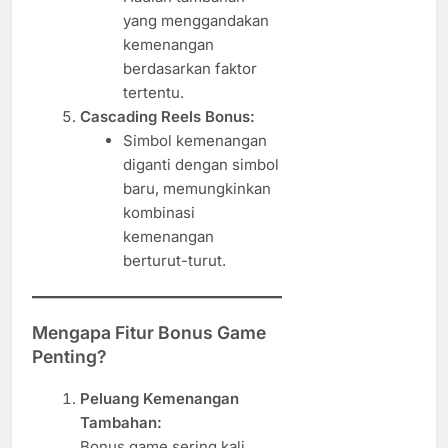
yang menggandakan
kemenangan
berdasarkan faktor
tertentu.
Cascading Reels Bonus:
Simbol kemenangan
diganti dengan simbol
baru, memungkinkan
kombinasi
kemenangan
berturut-turut.
Mengapa Fitur Bonus Game
Penting?
Peluang Kemenangan
Tambahan:
Bonus game sering kali