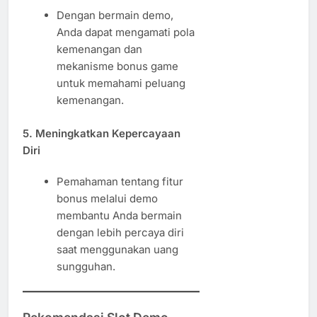
Dengan bermain demo,
Anda dapat mengamati pola
kemenangan dan
mekanisme bonus game
untuk memahami peluang
kemenangan.
5. Meningkatkan Kepercayaan
Diri
Pemahaman tentang fitur
bonus melalui demo
membantu Anda bermain
dengan lebih percaya diri
saat menggunakan uang
sungguhan.