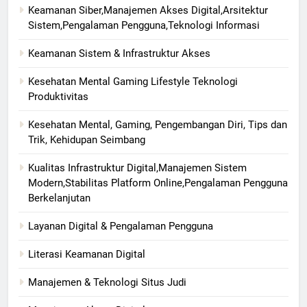
Keamanan Siber,Manajemen Akses Digital,Arsitektur
Sistem,Pengalaman Pengguna,Teknologi Informasi
Keamanan Sistem & Infrastruktur Akses
Kesehatan Mental Gaming Lifestyle Teknologi
Produktivitas
Kesehatan Mental, Gaming, Pengembangan Diri, Tips dan
Trik, Kehidupan Seimbang
Kualitas Infrastruktur Digital,Manajemen Sistem
Modern,Stabilitas Platform Online,Pengalaman Pengguna
Berkelanjutan
Layanan Digital & Pengalaman Pengguna
Literasi Keamanan Digital
Manajemen & Teknologi Situs Judi