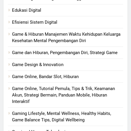
Edukasi Digital
Efisiensi Sistem Digital
Game & Hiburan Manajemen Waktu Kehidupan Keluarga
Kesehatan Mental Pengembangan Diri
Game dan Hiburan, Pengembangan Diri, Strategi Game
Game Design & Innovation
Game Online, Bandar Slot, Hiburan
Game Online, Tutorial Pemula, Tips & Trik, Keamanan
Akun, Strategi Bermain, Panduan Mobile, Hiburan
Interaktif
Gaming Lifestyle, Mental Wellness, Healthy Habits,
Game Balance Tips, Digital Wellbeing