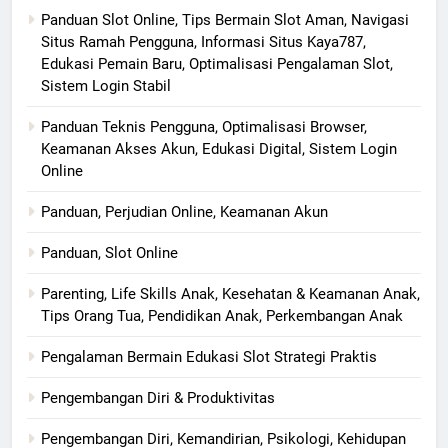
Panduan Slot Online, Tips Bermain Slot Aman, Navigasi
Situs Ramah Pengguna, Informasi Situs Kaya787,
Edukasi Pemain Baru, Optimalisasi Pengalaman Slot,
Sistem Login Stabil
Panduan Teknis Pengguna, Optimalisasi Browser,
Keamanan Akses Akun, Edukasi Digital, Sistem Login
Online
Panduan, Perjudian Online, Keamanan Akun
Panduan, Slot Online
Parenting, Life Skills Anak, Kesehatan & Keamanan Anak,
Tips Orang Tua, Pendidikan Anak, Perkembangan Anak
Pengalaman Bermain Edukasi Slot Strategi Praktis
Pengembangan Diri & Produktivitas
Pengembangan Diri, Kemandirian, Psikologi, Kehidupan