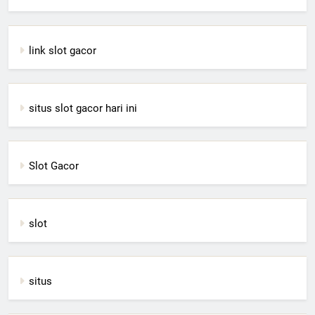
link slot gacor
situs slot gacor hari ini
Slot Gacor
slot
situs