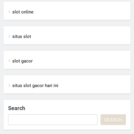
slot online
situs slot
slot gacor
situs slot gacor hari ini
Search
SEARCH