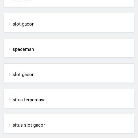
slot gacor
spaceman
slot gacor
situs terpercaya
situs slot gacor