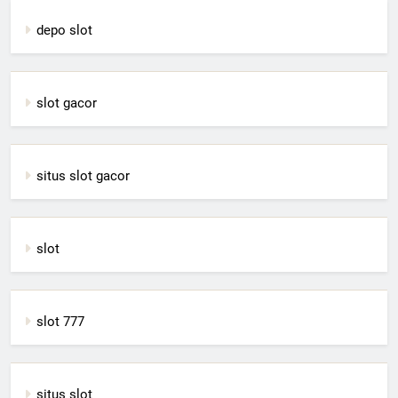
depo slot
slot gacor
situs slot gacor
slot
slot 777
situs slot