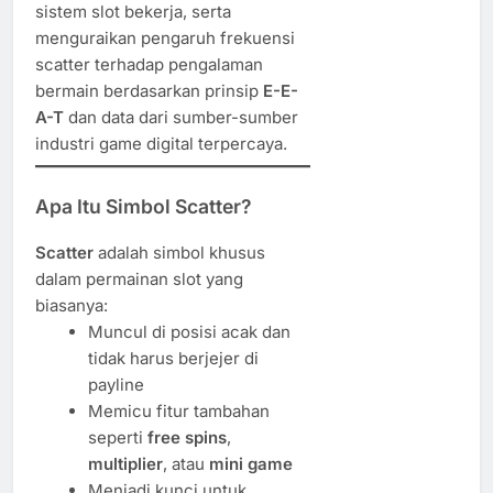
sistem slot bekerja, serta
menguraikan pengaruh frekuensi
scatter terhadap pengalaman
bermain berdasarkan prinsip
E-E-
A-T
dan data dari sumber-sumber
industri game digital terpercaya.
Apa Itu Simbol Scatter?
Scatter
adalah simbol khusus
dalam permainan slot yang
biasanya:
Muncul di posisi acak dan
tidak harus berjejer di
payline
Memicu fitur tambahan
seperti
free spins
,
multiplier
, atau
mini game
Menjadi kunci untuk