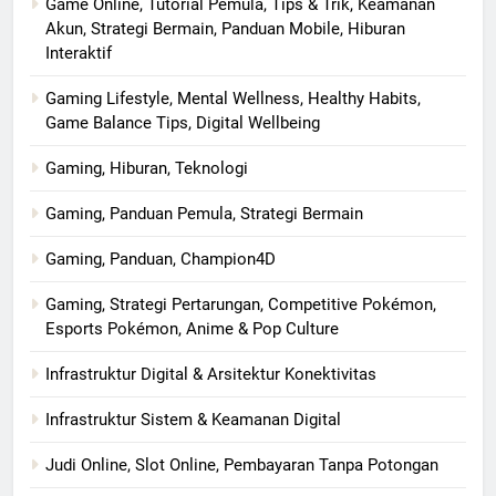
Game Online, Tutorial Pemula, Tips & Trik, Keamanan
Akun, Strategi Bermain, Panduan Mobile, Hiburan
Interaktif
Gaming Lifestyle, Mental Wellness, Healthy Habits,
Game Balance Tips, Digital Wellbeing
Gaming, Hiburan, Teknologi
Gaming, Panduan Pemula, Strategi Bermain
Gaming, Panduan, Champion4D
Gaming, Strategi Pertarungan, Competitive Pokémon,
Esports Pokémon, Anime & Pop Culture
Infrastruktur Digital & Arsitektur Konektivitas
Infrastruktur Sistem & Keamanan Digital
Judi Online, Slot Online, Pembayaran Tanpa Potongan