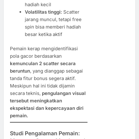
hadiah kecil
Volatilitas tinggi:
Scatter
jarang muncul, tetapi free
spin bisa memberi hadiah
besar ketika aktif
Pemain kerap mengidentifikasi
pola gacor berdasarkan
kemunculan 2 scatter secara
beruntun
, yang dianggap sebagai
tanda fitur bonus segera aktif.
Meskipun hal ini tidak dijamin
secara teknis,
pengulangan visual
tersebut meningkatkan
ekspektasi dan kepercayaan diri
pemain.
Studi Pengalaman Pemain: