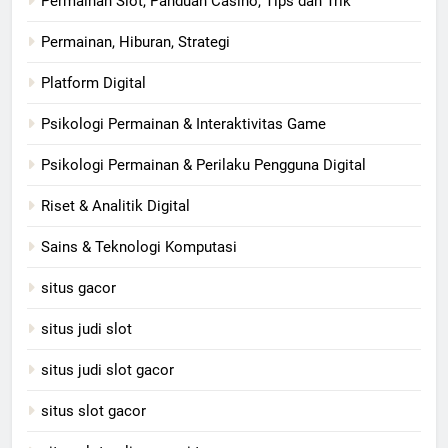
Permainan Slot, Panduan Casino, Tips dan Trik
Permainan, Hiburan, Strategi
Platform Digital
Psikologi Permainan & Interaktivitas Game
Psikologi Permainan & Perilaku Pengguna Digital
Riset & Analitik Digital
Sains & Teknologi Komputasi
situs gacor
situs judi slot
situs judi slot gacor
situs slot gacor