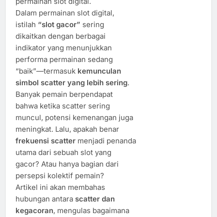
permainan slot digital.
Dalam permainan slot digital,
istilah
“slot gacor”
sering
dikaitkan dengan berbagai
indikator yang menunjukkan
performa permainan sedang
“baik”—termasuk
kemunculan
simbol scatter yang lebih sering
.
Banyak pemain berpendapat
bahwa ketika scatter sering
muncul, potensi kemenangan juga
meningkat. Lalu, apakah benar
frekuensi scatter
menjadi penanda
utama dari sebuah slot yang
gacor? Atau hanya bagian dari
persepsi kolektif pemain?
Artikel ini akan membahas
hubungan antara
scatter dan
kegacoran
, mengulas bagaimana