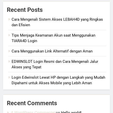
Recent Posts
Cara Mengenali Sistem Akses LEBAH4D yang Ringkas
dan Efisien
Tips Menjaga Keamanan Akun saat Menggunakan
TIARA4D Login
Cara Menggunakan Link Alternatif dengan Aman
EDWINSLOT Login Resmi dan Cara Mengenali Jalur
Akses yang Tepat
Login Edwinslot Lewat HP dengan Langkah yang Mudah
Dipahami untuk Akses Mobile yang Lebih Aman
Recent Comments
A WordPress Commenter
on
Hello world!