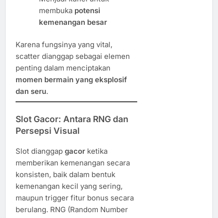
membuka
potensi
kemenangan besar
Karena fungsinya yang vital,
scatter dianggap sebagai elemen
penting dalam menciptakan
momen bermain yang eksplosif
dan seru
.
Slot Gacor: Antara RNG dan
Persepsi Visual
Slot dianggap
gacor
ketika
memberikan kemenangan secara
konsisten, baik dalam bentuk
kemenangan kecil yang sering,
maupun trigger fitur bonus secara
berulang. RNG (Random Number