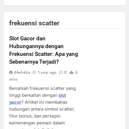
frekuensi scatter
Slot Gacor dan
Hubungannya dengan
Frekuensi Scatter: Apa yang
Sebenarnya Terjadi?
6fe646a
1 year ago
0
6
mins
Benarkah frekuensi scatter yang
tinggi berkaitan dengan
slot
gacor
? Artikel ini membahas
hubungan antara simbol scatter,
fitur bonus, dan persepsi
kemenangan pemain dalam