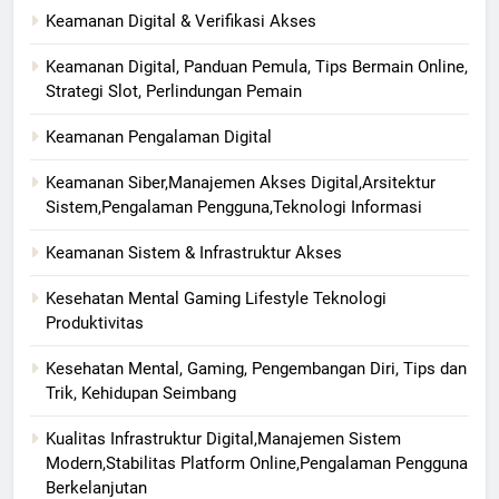
Keamanan Digital & Verifikasi Akses
Keamanan Digital, Panduan Pemula, Tips Bermain Online,
Strategi Slot, Perlindungan Pemain
Keamanan Pengalaman Digital
Keamanan Siber,Manajemen Akses Digital,Arsitektur
Sistem,Pengalaman Pengguna,Teknologi Informasi
Keamanan Sistem & Infrastruktur Akses
Kesehatan Mental Gaming Lifestyle Teknologi
Produktivitas
Kesehatan Mental, Gaming, Pengembangan Diri, Tips dan
Trik, Kehidupan Seimbang
Kualitas Infrastruktur Digital,Manajemen Sistem
Modern,Stabilitas Platform Online,Pengalaman Pengguna
Berkelanjutan