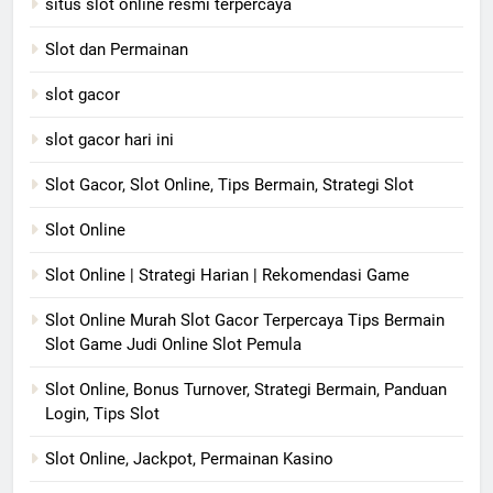
situs slot online resmi terpercaya
Slot dan Permainan
slot gacor
slot gacor hari ini
Slot Gacor, Slot Online, Tips Bermain, Strategi Slot
Slot Online
Slot Online | Strategi Harian | Rekomendasi Game
Slot Online Murah Slot Gacor Terpercaya Tips Bermain
Slot Game Judi Online Slot Pemula
Slot Online, Bonus Turnover, Strategi Bermain, Panduan
Login, Tips Slot
Slot Online, Jackpot, Permainan Kasino