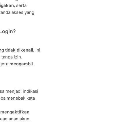
rigakan
, serta
-tanda akses yang
 Login?
ng tidak dikenali
, ini
tanpa izin.
egera
mengambil
sa menjadi indikasi
ba menebak kata
 mengaktifkan
keamanan akun.