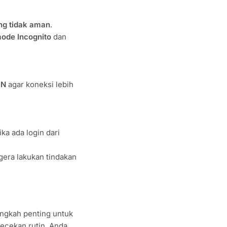
ng tidak aman
.
ode Incognito
dan
PN
agar koneksi lebih
ka ada login dari
gera lakukan tindakan
angkah penting untuk
ecekan rutin, Anda