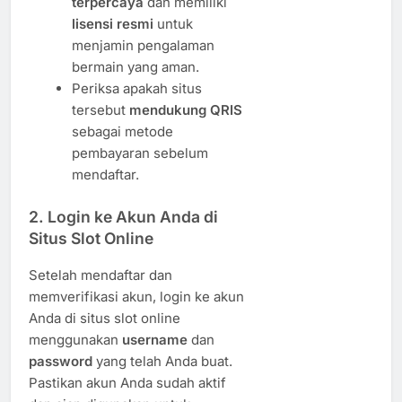
terpercaya
dan memiliki
lisensi resmi
untuk
menjamin pengalaman
bermain yang aman.
Periksa apakah situs
tersebut
mendukung QRIS
sebagai metode
pembayaran sebelum
mendaftar.
2.
Login ke Akun Anda di
Situs Slot Online
Setelah mendaftar dan
memverifikasi akun, login ke akun
Anda di situs slot online
menggunakan
username
dan
password
yang telah Anda buat.
Pastikan akun Anda sudah aktif