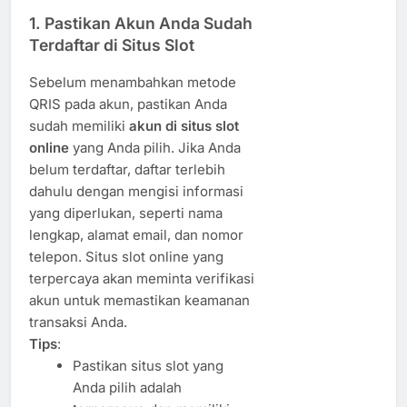
1.
Pastikan Akun Anda Sudah
Terdaftar di Situs Slot
Sebelum menambahkan metode
QRIS pada akun, pastikan Anda
sudah memiliki
akun di situs slot
online
yang Anda pilih. Jika Anda
belum terdaftar, daftar terlebih
dahulu dengan mengisi informasi
yang diperlukan, seperti nama
lengkap, alamat email, dan nomor
telepon. Situs slot online yang
terpercaya akan meminta verifikasi
akun untuk memastikan keamanan
transaksi Anda.
Tips
:
Pastikan situs slot yang
Anda pilih adalah