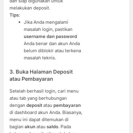
dan siap digunakan untuk
melakukan deposit.
Tips
:
Jika Anda mengalami
masalah login, pastikan
username dan password
Anda benar dan akun Anda
belum diblokir atau terkena
masalah teknis.
3.
Buka Halaman Deposit
atau Pembayaran
Setelah berhasil login, cari menu
atau tab yang berhubungan
dengan
deposit
atau
pembayaran
di dashboard akun Anda. Biasanya,
menu ini dapat ditemukan di
bagian
akun
atau
saldo
. Pada