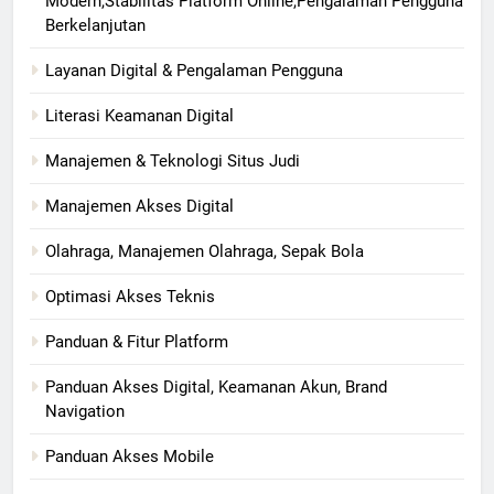
Modern,Stabilitas Platform Online,Pengalaman Pengguna
Berkelanjutan
Layanan Digital & Pengalaman Pengguna
Literasi Keamanan Digital
Manajemen & Teknologi Situs Judi
Manajemen Akses Digital
Olahraga, Manajemen Olahraga, Sepak Bola
Optimasi Akses Teknis
Panduan & Fitur Platform
Panduan Akses Digital, Keamanan Akun, Brand
Navigation
Panduan Akses Mobile