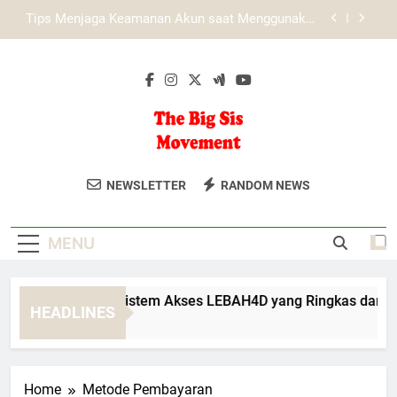
Skip
Cara Menggunakan Link Alternatif dengan Aman
to
content
EDWINSLOT Login Resmi dan Cara Mengenali
Jalur Akses yang Tepat
Cara Mengenali Sistem Akses LEBAH4D yang
Ringkas dan Efisien
Tips Menjaga Keamanan Akun saat Menggunakan
TIARA4D Login
The Big Sis
Bergabunglah Dengan Komunitas
Cara Menggunakan Link Alternatif dengan Aman
NEWSLETTER
RANDOM NEWS
Movement
Dukungan Dan Inspirasi Dari The Big Sis
EDWINSLOT Login Resmi dan Cara Mengenali
Movement. Empowerment Untuk Wanita
Jalur Akses yang Tepat
MENU
Dari Berbagai Latar Belakang.
ra Mengenali Sistem Akses LEBAH4D yang Ringkas dan Efisie
HEADLINES
Weeks Ago
Home
Metode Pembayaran