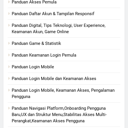
Panduan Akses Pemula
Panduan Daftar Akun & Tampilan Responsif
Panduan Digital, Tips Teknologi, User Experience,
Keamanan Akun, Game Online
Panduan Game & Statistik
Panduan Keamanan Login Pemula
Panduan Login Mobile
Panduan Login Mobile dan Keamanan Akses
Panduan Login Mobile, Keamanan Akses, Pengalaman
Pengguna
Panduan Navigasi Platform,Onboarding Pengguna
Baru,UX dan Struktur Menu,Stabilitas Akses Multi-
Perangkat,Keamanan Akses Pengguna