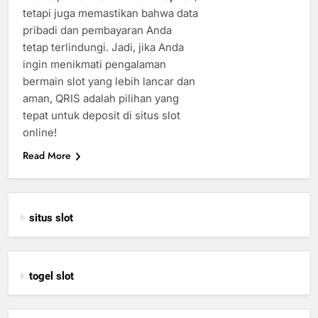
tetapi juga memastikan bahwa data
pribadi dan pembayaran Anda
tetap terlindungi. Jadi, jika Anda
ingin menikmati pengalaman
bermain slot yang lebih lancar dan
aman, QRIS adalah pilihan yang
tepat untuk deposit di situs slot
online!
Read More
situs slot
togel slot