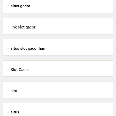
situs gacor
link slot gacor
situs slot gacor hari ini
Slot Gacor
slot
situs