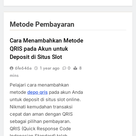
Metode Pembayaran
Cara Menambahkan Metode
QRIS pada Akun untuk
Deposit di Situs Slot
6fe646a
1 year ago
0
8
mins
Pelajari cara menambahkan
metode
depo qris
pada akun Anda
untuk deposit di situs slot online.
Nikmati kemudahan transaksi
cepat dan aman dengan QRIS
sebagai pilihan pembayaran.
QRIS (Quick Response Code
Indonesian Standard) telah