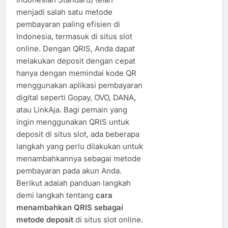
menjadi salah satu metode
pembayaran paling efisien di
Indonesia, termasuk di situs slot
online. Dengan QRIS, Anda dapat
melakukan deposit dengan cepat
hanya dengan memindai kode QR
menggunakan aplikasi pembayaran
digital seperti Gopay, OVO, DANA,
atau LinkAja. Bagi pemain yang
ingin menggunakan QRIS untuk
deposit di situs slot, ada beberapa
langkah yang perlu dilakukan untuk
menambahkannya sebagai metode
pembayaran pada akun Anda.
Berikut adalah panduan langkah
demi langkah tentang
cara
menambahkan QRIS sebagai
metode deposit
di situs slot online.