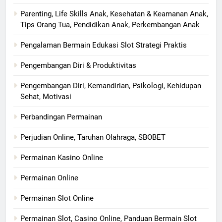
Parenting, Life Skills Anak, Kesehatan & Keamanan Anak,
Tips Orang Tua, Pendidikan Anak, Perkembangan Anak
Pengalaman Bermain Edukasi Slot Strategi Praktis
Pengembangan Diri & Produktivitas
Pengembangan Diri, Kemandirian, Psikologi, Kehidupan
Sehat, Motivasi
Perbandingan Permainan
Perjudian Online, Taruhan Olahraga, SBOBET
Permainan Kasino Online
Permainan Online
Permainan Slot Online
Permainan Slot, Casino Online, Panduan Bermain Slot