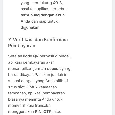
yang mendukung QRIS,
pastikan aplikasi tersebut
terhubung dengan akun
Anda
dan siap untuk
digunakan.
7.
Verifikasi dan Konfirmasi
Pembayaran
Setelah kode QR berhasil dipindai,
aplikasi pembayaran akan
menampilkan
jumlah deposit
yang
harus dibayar. Pastikan jumlah ini
sesuai dengan yang Anda pilih di
situs slot. Untuk keamanan
tambahan, aplikasi pembayaran
biasanya meminta Anda untuk
memverifikasi transaksi
menggunakan
PIN
,
OTP
, atau