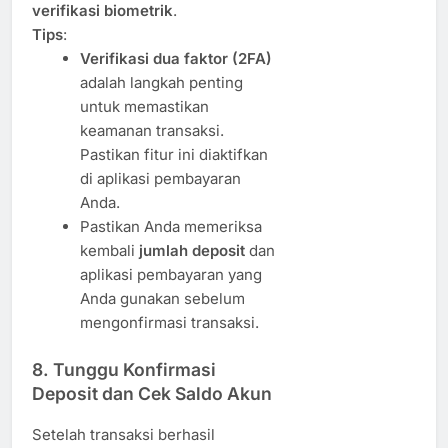
verifikasi biometrik
.
Tips
:
Verifikasi dua faktor (2FA)
adalah langkah penting
untuk memastikan
keamanan transaksi.
Pastikan fitur ini diaktifkan
di aplikasi pembayaran
Anda.
Pastikan Anda memeriksa
kembali
jumlah deposit
dan
aplikasi pembayaran yang
Anda gunakan sebelum
mengonfirmasi transaksi.
8.
Tunggu Konfirmasi
Deposit dan Cek Saldo Akun
Setelah transaksi berhasil