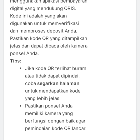
menggunakan aplikasi pembayaran
digital yang mendukung QRIS.
Kode ini adalah yang akan
digunakan untuk memverifikasi
dan memproses deposit Anda.
Pastikan kode QR yang ditampilkan
jelas dan dapat dibaca oleh kamera
ponsel Anda.
Tips
:
Jika kode QR terlihat buram
atau tidak dapat dipindai,
coba
segarkan halaman
untuk mendapatkan kode
yang lebih jelas.
Pastikan ponsel Anda
memiliki kamera yang
berfungsi dengan baik agar
pemindaian kode QR lancar.