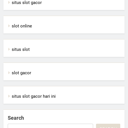
situs slot gacor
slot online
situs slot
slot gacor
situs slot gacor hari ini
Search