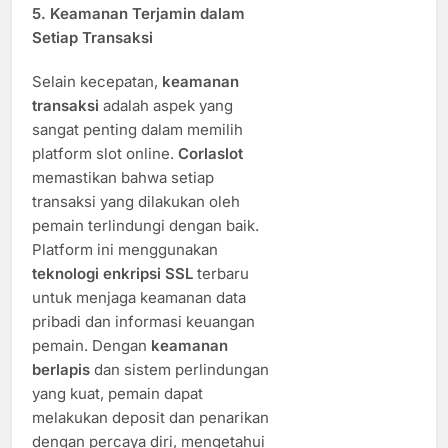
5.
Keamanan Terjamin dalam
Setiap Transaksi
Selain kecepatan,
keamanan
transaksi
adalah aspek yang
sangat penting dalam memilih
platform slot online.
Corlaslot
memastikan bahwa setiap
transaksi yang dilakukan oleh
pemain terlindungi dengan baik.
Platform ini menggunakan
teknologi enkripsi SSL
terbaru
untuk menjaga keamanan data
pribadi dan informasi keuangan
pemain. Dengan
keamanan
berlapis
dan sistem perlindungan
yang kuat, pemain dapat
melakukan deposit dan penarikan
dengan percaya diri, mengetahui