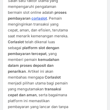
Salah satu faktor utama yang
mempengaruhi pengalaman
bermain slot online adalah
proses
pembayaran
corlaslot
. Pemain
menginginkan transaksi yang
cepat, aman, dan efisien, terutama
saat menarik kemenangan mereka.
Corlaslot
telah dikenal luas
sebagai
platform slot dengan
pembayaran tercepat
, yang
memberi pemain
kemudahan
dalam proses deposit dan
penarikan
. Artikel ini akan
membahas mengapa
Corlaslot
menjadi pilihan utama bagi pemain
yang mengutamakan
transaksi
cepat dan aman
, serta bagaimana
platform ini memastikan
pembayaran yang lancar dan tanpa