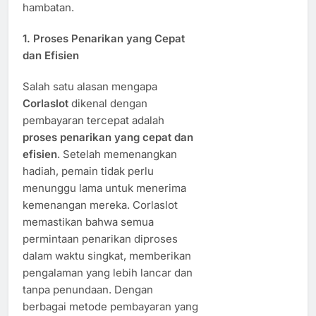
hambatan.
1.
Proses Penarikan yang Cepat
dan Efisien
Salah satu alasan mengapa
Corlaslot
dikenal dengan
pembayaran tercepat adalah
proses penarikan yang cepat dan
efisien
. Setelah memenangkan
hadiah, pemain tidak perlu
menunggu lama untuk menerima
kemenangan mereka. Corlaslot
memastikan bahwa semua
permintaan penarikan diproses
dalam waktu singkat, memberikan
pengalaman yang lebih lancar dan
tanpa penundaan. Dengan
berbagai metode pembayaran yang