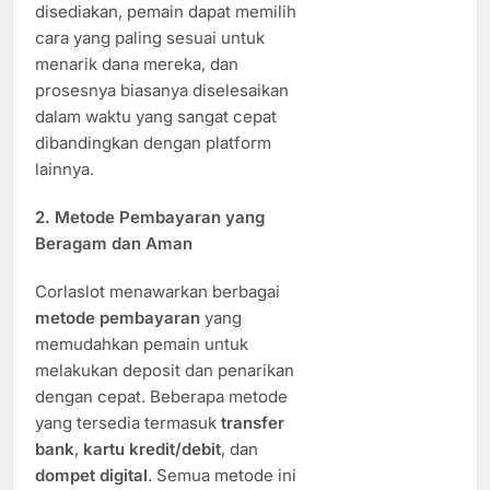
disediakan, pemain dapat memilih
cara yang paling sesuai untuk
menarik dana mereka, dan
prosesnya biasanya diselesaikan
dalam waktu yang sangat cepat
dibandingkan dengan platform
lainnya.
2.
Metode Pembayaran yang
Beragam dan Aman
Corlaslot menawarkan berbagai
metode pembayaran
yang
memudahkan pemain untuk
melakukan deposit dan penarikan
dengan cepat. Beberapa metode
yang tersedia termasuk
transfer
bank
,
kartu kredit/debit
, dan
dompet digital
. Semua metode ini