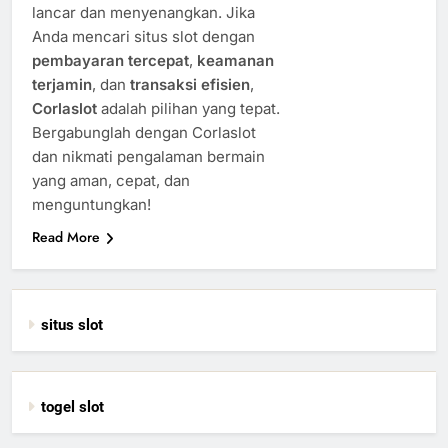
lancar dan menyenangkan. Jika
Anda mencari situs slot dengan
pembayaran tercepat
,
keamanan
terjamin
, dan
transaksi efisien
,
Corlaslot
adalah pilihan yang tepat.
Bergabunglah dengan Corlaslot
dan nikmati pengalaman bermain
yang aman, cepat, dan
menguntungkan!
Read More
situs slot
togel slot