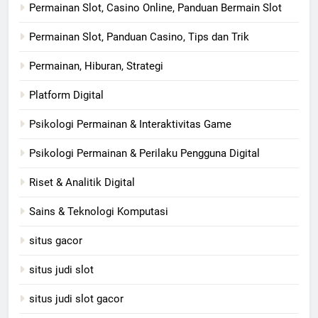
Permainan Slot, Casino Online, Panduan Bermain Slot
Permainan Slot, Panduan Casino, Tips dan Trik
Permainan, Hiburan, Strategi
Platform Digital
Psikologi Permainan & Interaktivitas Game
Psikologi Permainan & Perilaku Pengguna Digital
Riset & Analitik Digital
Sains & Teknologi Komputasi
situs gacor
situs judi slot
situs judi slot gacor