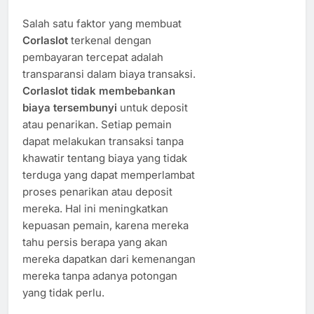
Salah satu faktor yang membuat
Corlaslot
terkenal dengan
pembayaran tercepat adalah
transparansi dalam biaya transaksi.
Corlaslot tidak membebankan
biaya tersembunyi
untuk deposit
atau penarikan. Setiap pemain
dapat melakukan transaksi tanpa
khawatir tentang biaya yang tidak
terduga yang dapat memperlambat
proses penarikan atau deposit
mereka. Hal ini meningkatkan
kepuasan pemain, karena mereka
tahu persis berapa yang akan
mereka dapatkan dari kemenangan
mereka tanpa adanya potongan
yang tidak perlu.