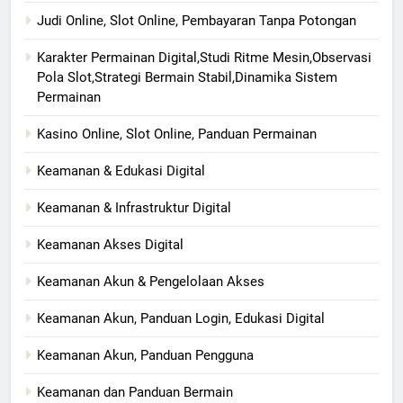
Judi Online, Slot Online, Pembayaran Tanpa Potongan
Karakter Permainan Digital,Studi Ritme Mesin,Observasi
Pola Slot,Strategi Bermain Stabil,Dinamika Sistem
Permainan
Kasino Online, Slot Online, Panduan Permainan
Keamanan & Edukasi Digital
Keamanan & Infrastruktur Digital
Keamanan Akses Digital
Keamanan Akun & Pengelolaan Akses
Keamanan Akun, Panduan Login, Edukasi Digital
Keamanan Akun, Panduan Pengguna
Keamanan dan Panduan Bermain