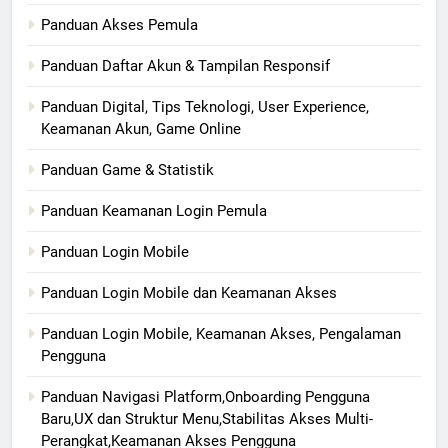
Panduan Akses Pemula
Panduan Daftar Akun & Tampilan Responsif
Panduan Digital, Tips Teknologi, User Experience,
Keamanan Akun, Game Online
Panduan Game & Statistik
Panduan Keamanan Login Pemula
Panduan Login Mobile
Panduan Login Mobile dan Keamanan Akses
Panduan Login Mobile, Keamanan Akses, Pengalaman
Pengguna
Panduan Navigasi Platform,Onboarding Pengguna
Baru,UX dan Struktur Menu,Stabilitas Akses Multi-
Perangkat,Keamanan Akses Pengguna