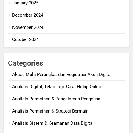
January 2025
December 2024
November 2024
October 2024
Categories
Akses Multi-Perangkat dan Registrasi Akun Digital
Analisis Digital, Teknologi, Gaya Hidup Online
Analisis Permainan & Pengalaman Pengguna
Analisis Permainan & Strategi Bermain
Analisis Sistem & Keamanan Data Digital