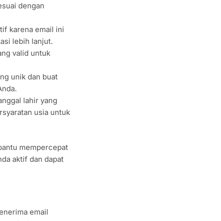
esuai dengan
if karena email ini
si lebih lanjut.
ng valid untuk
ang unik dan buat
Anda.
nggal lahir yang
syaratan usia untuk
mbantu mempercepat
da aktif dan dapat
menerima email