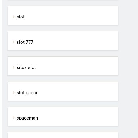
slot
slot 777
situs slot
slot gacor
spaceman