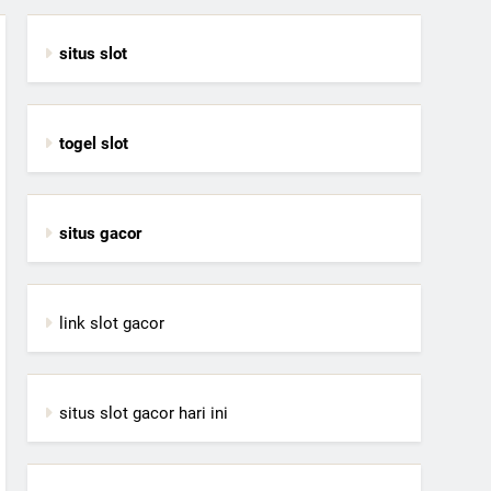
situs slot
togel slot
situs gacor
link slot gacor
situs slot gacor hari ini