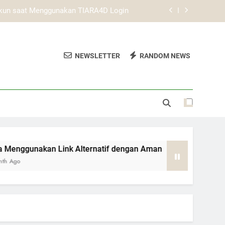
kun saat Menggunakan TIARA4D Login
ggunakan Link Alternatif dengan Aman
ra Mengenali Jalur Akses yang Tepat
NEWSLETTER
RANDOM NEWS
es LEBAH4D yang Ringkas dan Efisien
is Movement. Empowerment Untuk Wanita Dari Berbagai Latar
kun saat Menggunakan TIARA4D Login
ggunakan Link Alternatif dengan Aman
ra Mengenali Jalur Akses yang Tepat
an Link Alternatif dengan Aman
EDWINSLOT Login Resm
1 Month Ago