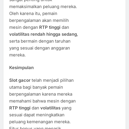
memaksimalkan peluang mereka.
Oleh karena itu, pemain
berpengalaman akan memilih
mesin dengan
RTP tinggi
dan
volatilitas rendah hingga sedang
,
serta bermain dengan taruhan
yang sesuai dengan anggaran
mereka.
Kesimpulan
Slot gacor
telah menjadi pilihan
utama bagi banyak pemain
berpengalaman karena mereka
memahami bahwa mesin dengan
RTP tinggi
dan
volatilitas
yang
sesuai dapat meningkatkan
peluang kemenangan mereka.
Fitur bonus yang menarik,