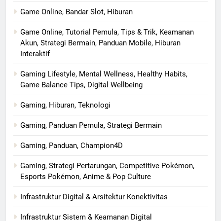
Game Online, Bandar Slot, Hiburan
Game Online, Tutorial Pemula, Tips & Trik, Keamanan
Akun, Strategi Bermain, Panduan Mobile, Hiburan
Interaktif
Gaming Lifestyle, Mental Wellness, Healthy Habits,
Game Balance Tips, Digital Wellbeing
Gaming, Hiburan, Teknologi
Gaming, Panduan Pemula, Strategi Bermain
Gaming, Panduan, Champion4D
Gaming, Strategi Pertarungan, Competitive Pokémon,
Esports Pokémon, Anime & Pop Culture
Infrastruktur Digital & Arsitektur Konektivitas
Infrastruktur Sistem & Keamanan Digital