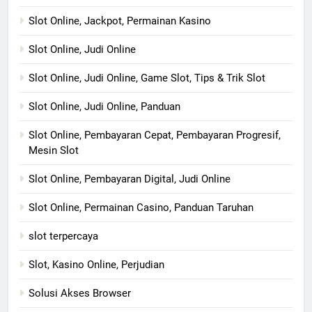
Slot Online, Jackpot, Permainan Kasino
Slot Online, Judi Online
Slot Online, Judi Online, Game Slot, Tips & Trik Slot
Slot Online, Judi Online, Panduan
Slot Online, Pembayaran Cepat, Pembayaran Progresif,
Mesin Slot
Slot Online, Pembayaran Digital, Judi Online
Slot Online, Permainan Casino, Panduan Taruhan
slot terpercaya
Slot, Kasino Online, Perjudian
Solusi Akses Browser