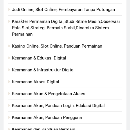
Judi Online, Slot Online, Pembayaran Tanpa Potongan
Karakter Permainan Digital,Studi Ritme Mesin,Observasi
Pola Slot,Strategi Bermain Stabil,Dinamika Sistem
Permainan
Kasino Online, Slot Online, Panduan Permainan
Keamanan & Edukasi Digital
Keamanan & Infrastruktur Digital
Keamanan Akses Digital
Keamanan Akun & Pengelolaan Akses
Keamanan Akun, Panduan Login, Edukasi Digital
Keamanan Akun, Panduan Pengguna
Keamanan dan Panduan Bermain