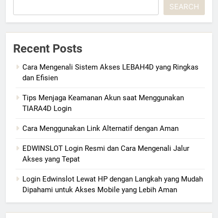
SEARCH
Recent Posts
Cara Mengenali Sistem Akses LEBAH4D yang Ringkas
dan Efisien
Tips Menjaga Keamanan Akun saat Menggunakan
TIARA4D Login
Cara Menggunakan Link Alternatif dengan Aman
EDWINSLOT Login Resmi dan Cara Mengenali Jalur
Akses yang Tepat
Login Edwinslot Lewat HP dengan Langkah yang Mudah
Dipahami untuk Akses Mobile yang Lebih Aman