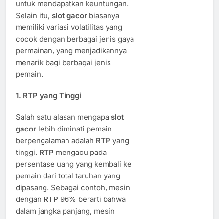
untuk mendapatkan keuntungan.
Selain itu,
slot gacor
biasanya
memiliki variasi volatilitas yang
cocok dengan berbagai jenis gaya
permainan, yang menjadikannya
menarik bagi berbagai jenis
pemain.
1.
RTP yang Tinggi
Salah satu alasan mengapa
slot
gacor
lebih diminati pemain
berpengalaman adalah
RTP
yang
tinggi.
RTP
mengacu pada
persentase uang yang kembali ke
pemain dari total taruhan yang
dipasang. Sebagai contoh, mesin
dengan
RTP
96% berarti bahwa
dalam jangka panjang, mesin