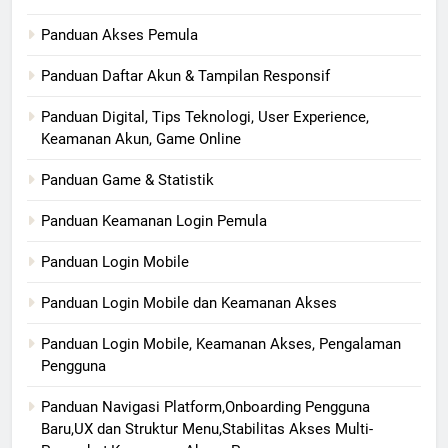
Panduan Akses Pemula
Panduan Daftar Akun & Tampilan Responsif
Panduan Digital, Tips Teknologi, User Experience,
Keamanan Akun, Game Online
Panduan Game & Statistik
Panduan Keamanan Login Pemula
Panduan Login Mobile
Panduan Login Mobile dan Keamanan Akses
Panduan Login Mobile, Keamanan Akses, Pengalaman
Pengguna
Panduan Navigasi Platform,Onboarding Pengguna
Baru,UX dan Struktur Menu,Stabilitas Akses Multi-