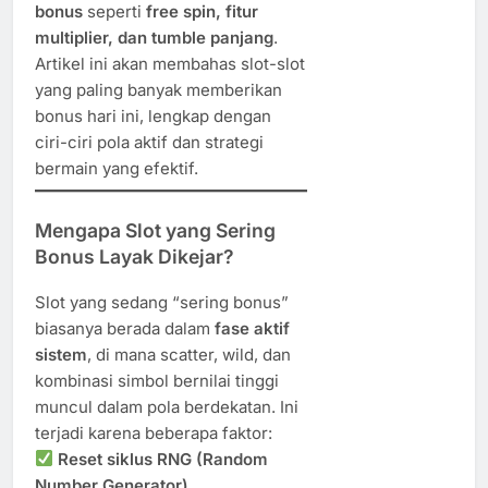
bonus
seperti
free spin, fitur
multiplier, dan tumble panjang
.
Artikel ini akan membahas slot-slot
yang paling banyak memberikan
bonus hari ini, lengkap dengan
ciri-ciri pola aktif dan strategi
bermain yang efektif.
Mengapa Slot yang Sering
Bonus Layak Dikejar?
Slot yang sedang “sering bonus”
biasanya berada dalam
fase aktif
sistem
, di mana scatter, wild, dan
kombinasi simbol bernilai tinggi
muncul dalam pola berdekatan. Ini
terjadi karena beberapa faktor:
Reset siklus RNG (Random
Number Generator)