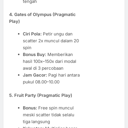
tengah
4.
Gates of Olympus (Pragmatic
Play)
Ciri Pola:
Petir ungu dan
scatter 2x muncul dalam 20
spin
Bonus Buy:
Memberikan
hasil 100x–150x dari modal
awal di 3 percobaan
Jam Gacor:
Pagi hari antara
pukul 08.00–10.00
5.
Fruit Party (Pragmatic Play)
Bonus:
Free spin muncul
meski scatter tidak selalu
tiga langsung