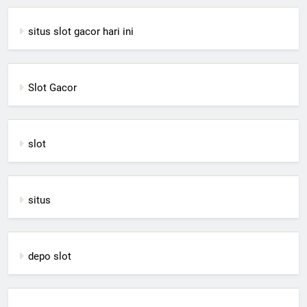
situs slot gacor hari ini
Slot Gacor
slot
situs
depo slot