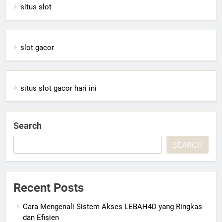
situs slot
slot gacor
situs slot gacor hari ini
Search
SEARCH
Recent Posts
Cara Mengenali Sistem Akses LEBAH4D yang Ringkas
dan Efisien