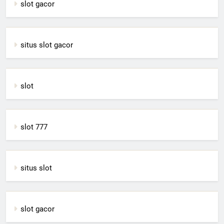
slot gacor
situs slot gacor
slot
slot 777
situs slot
slot gacor