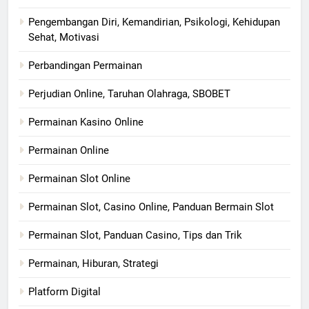
Pengembangan Diri, Kemandirian, Psikologi, Kehidupan
Sehat, Motivasi
Perbandingan Permainan
Perjudian Online, Taruhan Olahraga, SBOBET
Permainan Kasino Online
Permainan Online
Permainan Slot Online
Permainan Slot, Casino Online, Panduan Bermain Slot
Permainan Slot, Panduan Casino, Tips dan Trik
Permainan, Hiburan, Strategi
Platform Digital