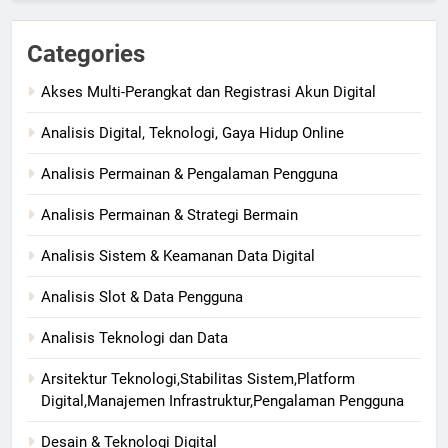
Categories
Akses Multi-Perangkat dan Registrasi Akun Digital
Analisis Digital, Teknologi, Gaya Hidup Online
Analisis Permainan & Pengalaman Pengguna
Analisis Permainan & Strategi Bermain
Analisis Sistem & Keamanan Data Digital
Analisis Slot & Data Pengguna
Analisis Teknologi dan Data
Arsitektur Teknologi,Stabilitas Sistem,Platform
Digital,Manajemen Infrastruktur,Pengalaman Pengguna
Desain & Teknologi Digital