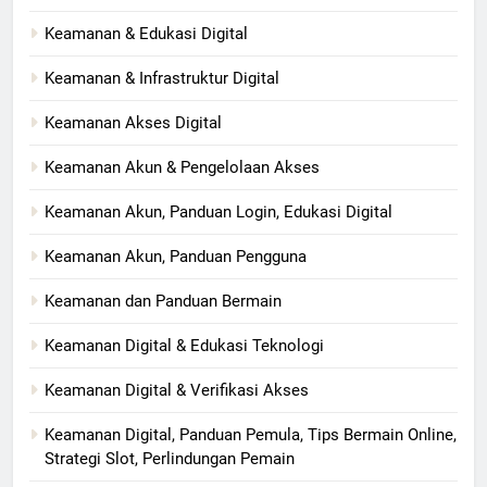
Keamanan & Edukasi Digital
Keamanan & Infrastruktur Digital
Keamanan Akses Digital
Keamanan Akun & Pengelolaan Akses
Keamanan Akun, Panduan Login, Edukasi Digital
Keamanan Akun, Panduan Pengguna
Keamanan dan Panduan Bermain
Keamanan Digital & Edukasi Teknologi
Keamanan Digital & Verifikasi Akses
Keamanan Digital, Panduan Pemula, Tips Bermain Online,
Strategi Slot, Perlindungan Pemain