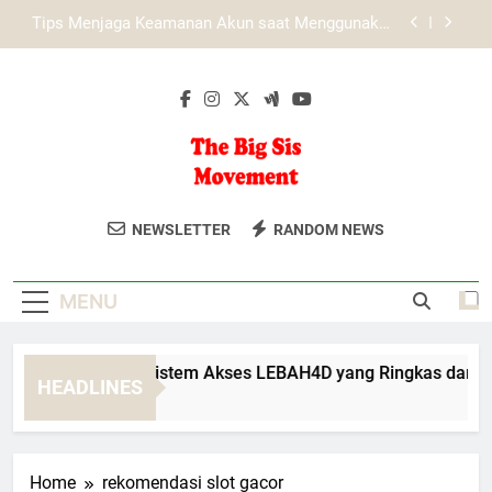
Skip
Cara Menggunakan Link Alternatif dengan Aman
to
content
EDWINSLOT Login Resmi dan Cara Mengenali
Jalur Akses yang Tepat
Cara Mengenali Sistem Akses LEBAH4D yang
Ringkas dan Efisien
Tips Menjaga Keamanan Akun saat Menggunakan
TIARA4D Login
The Big Sis
Bergabunglah Dengan Komunitas
Cara Menggunakan Link Alternatif dengan Aman
NEWSLETTER
RANDOM NEWS
Movement
Dukungan Dan Inspirasi Dari The Big Sis
EDWINSLOT Login Resmi dan Cara Mengenali
Movement. Empowerment Untuk Wanita
Jalur Akses yang Tepat
MENU
Dari Berbagai Latar Belakang.
ara Mengenali Sistem Akses LEBAH4D yang Ringkas dan Efisi
HEADLINES
Weeks Ago
Home
rekomendasi slot gacor