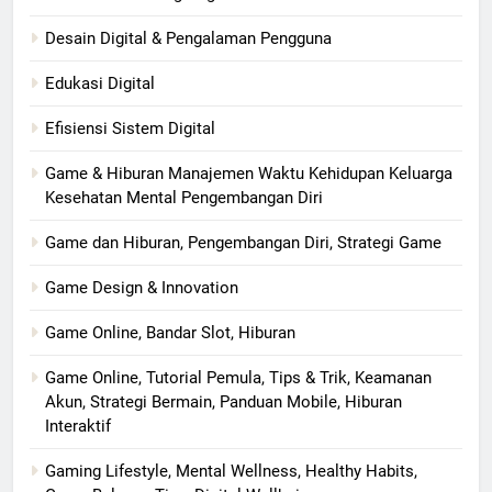
Desain Digital & Pengalaman Pengguna
Edukasi Digital
Efisiensi Sistem Digital
Game & Hiburan Manajemen Waktu Kehidupan Keluarga
Kesehatan Mental Pengembangan Diri
Game dan Hiburan, Pengembangan Diri, Strategi Game
Game Design & Innovation
Game Online, Bandar Slot, Hiburan
Game Online, Tutorial Pemula, Tips & Trik, Keamanan
Akun, Strategi Bermain, Panduan Mobile, Hiburan
Interaktif
Gaming Lifestyle, Mental Wellness, Healthy Habits,