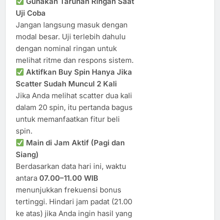
Gunakan Taruhan Ringan Saat
Uji Coba
Jangan langsung masuk dengan
modal besar. Uji terlebih dahulu
dengan nominal ringan untuk
melihat ritme dan respons sistem.
Aktifkan Buy Spin Hanya Jika
Scatter Sudah Muncul 2 Kali
Jika Anda melihat scatter dua kali
dalam 20 spin, itu pertanda bagus
untuk memanfaatkan fitur beli
spin.
Main di Jam Aktif (Pagi dan
Siang)
Berdasarkan data hari ini, waktu
antara
07.00–11.00 WIB
menunjukkan frekuensi bonus
tertinggi. Hindari jam padat (21.00
ke atas) jika Anda ingin hasil yang