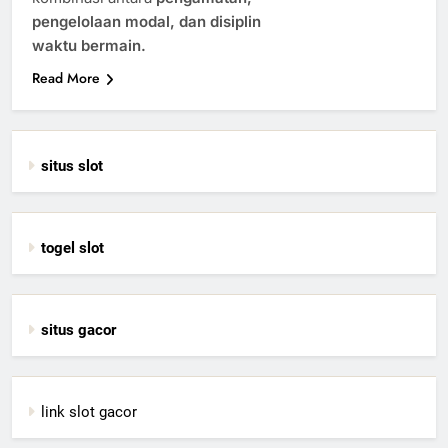
pengelolaan modal, dan disiplin
waktu bermain.
Read More
situs slot
togel slot
situs gacor
link slot gacor