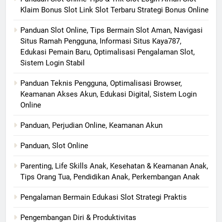
Klaim Bonus Slot Link Slot Terbaru Strategi Bonus Online
Panduan Slot Online, Tips Bermain Slot Aman, Navigasi
Situs Ramah Pengguna, Informasi Situs Kaya787,
Edukasi Pemain Baru, Optimalisasi Pengalaman Slot,
Sistem Login Stabil
Panduan Teknis Pengguna, Optimalisasi Browser,
Keamanan Akses Akun, Edukasi Digital, Sistem Login
Online
Panduan, Perjudian Online, Keamanan Akun
Panduan, Slot Online
Parenting, Life Skills Anak, Kesehatan & Keamanan Anak,
Tips Orang Tua, Pendidikan Anak, Perkembangan Anak
Pengalaman Bermain Edukasi Slot Strategi Praktis
Pengembangan Diri & Produktivitas