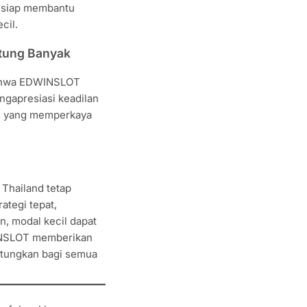
 siap membantu
cil.
tung Banyak
bahwa EDWINSLOT
gapresiasi keadilan
s yang memperkaya
Thailand tetap
tegi tepat,
, modal kecil dapat
INSLOT memberikan
tungkan bagi semua