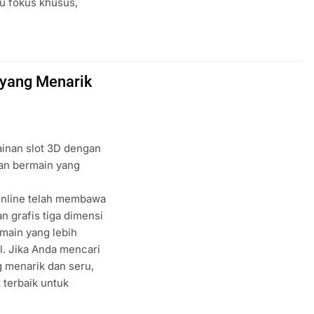
au fokus khusus,
 yang Menarik
inan slot 3D dengan
man bermain yang
online telah membawa
n grafis tiga dimensi
main yang lebih
l. Jika Anda mencari
g menarik dan seru,
terbaik untuk