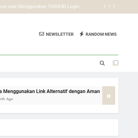
kun saat Menggunakan TIARA4D Login
ggunakan Link Alternatif dengan Aman
ra Mengenali Jalur Akses yang Tepat
NEWSLETTER
RANDOM NEWS
es LEBAH4D yang Ringkas dan Efisien
is Movement. Empowerment Untuk Wanita Dari Berbagai Latar
kun saat Menggunakan TIARA4D Login
ggunakan Link Alternatif dengan Aman
ra Mengenali Jalur Akses yang Tepat
n Link Alternatif dengan Aman
EDWINSLOT Login Resmi
1 Month Ago