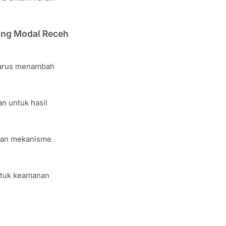
ng Modal Receh
harus menambah
n untuk hasil
dan mekanisme
untuk keamanan