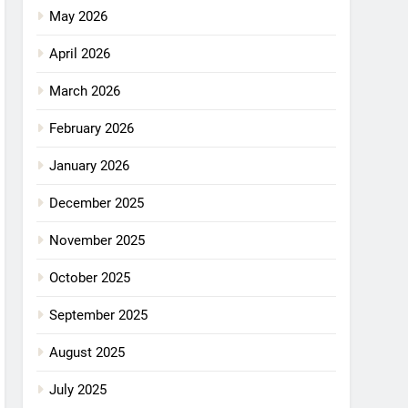
May 2026
April 2026
March 2026
February 2026
January 2026
December 2025
November 2025
October 2025
September 2025
August 2025
July 2025