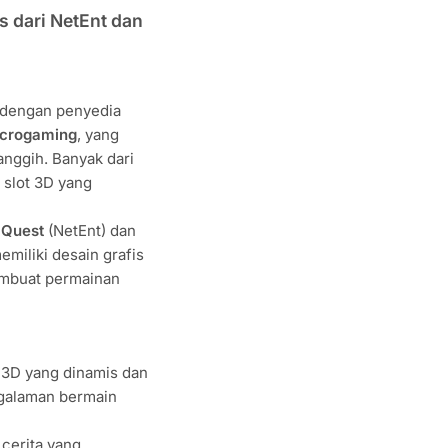
s dari NetEnt dan
 dengan penyedia
crogaming
, yang
anggih. Banyak dari
slot 3D yang
 Quest
(NetEnt) dan
miliki desain grafis
embuat permainan
3D yang dinamis dan
galaman bermain
cerita yang