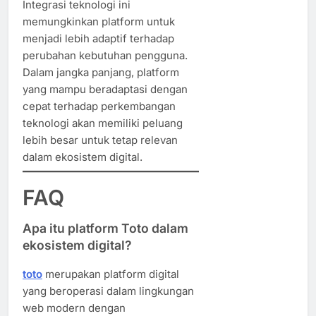
Integrasi teknologi ini
memungkinkan platform untuk
menjadi lebih adaptif terhadap
perubahan kebutuhan pengguna.
Dalam jangka panjang, platform
yang mampu beradaptasi dengan
cepat terhadap perkembangan
teknologi akan memiliki peluang
lebih besar untuk tetap relevan
dalam ekosistem digital.
FAQ
Apa itu platform Toto dalam
ekosistem digital?
toto
merupakan platform digital
yang beroperasi dalam lingkungan
web modern dengan