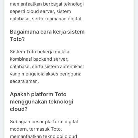
memanfaatkan berbagai teknologi
seperti cloud server, sistem
database, serta keamanan digital.
Bagaimana cara kerja sistem
Toto?
Sistem Toto bekerja melalui
kombinasi backend server,
database, serta sistem autentikasi
yang mengelola akses pengguna
secara aman.
Apakah platform Toto
menggunakan teknologi
cloud?
Sebagian besar platform digital
modern, termasuk Toto,
memanfaatkan teknologi cloud