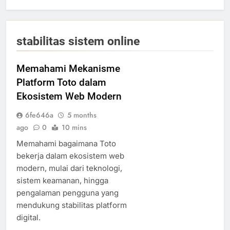
stabilitas sistem online
Memahami Mekanisme
Platform Toto dalam
Ekosistem Web Modern
6fe646a
5 months
ago
0
10 mins
Memahami bagaimana Toto
bekerja dalam ekosistem web
modern, mulai dari teknologi,
sistem keamanan, hingga
pengalaman pengguna yang
mendukung stabilitas platform
digital.