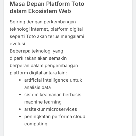
Masa Depan Platform Toto
dalam Ekosistem Web
Seiring dengan perkembangan
teknologi internet, platform digital
seperti Toto akan terus mengalami
evolusi.
Beberapa teknologi yang
diperkirakan akan semakin
berperan dalam pengembangan
platform digital antara lain:
artificial intelligence untuk
analisis data
sistem keamanan berbasis
machine learning
arsitektur microservices
peningkatan performa cloud
computing