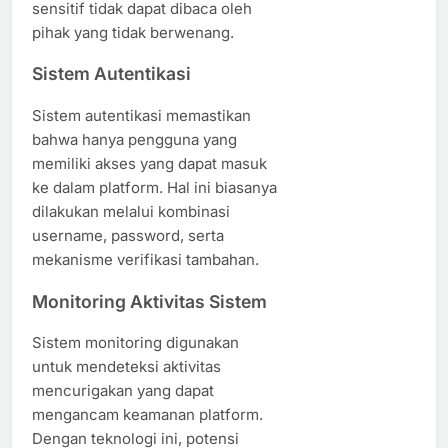
sensitif tidak dapat dibaca oleh
pihak yang tidak berwenang.
Sistem Autentikasi
Sistem autentikasi memastikan
bahwa hanya pengguna yang
memiliki akses yang dapat masuk
ke dalam platform. Hal ini biasanya
dilakukan melalui kombinasi
username, password, serta
mekanisme verifikasi tambahan.
Monitoring Aktivitas Sistem
Sistem monitoring digunakan
untuk mendeteksi aktivitas
mencurigakan yang dapat
mengancam keamanan platform.
Dengan teknologi ini, potensi