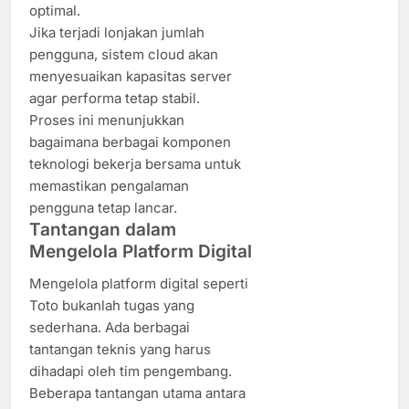
optimal.
Jika terjadi lonjakan jumlah
pengguna, sistem cloud akan
menyesuaikan kapasitas server
agar performa tetap stabil.
Proses ini menunjukkan
bagaimana berbagai komponen
teknologi bekerja bersama untuk
memastikan pengalaman
pengguna tetap lancar.
Tantangan dalam
Mengelola Platform Digital
Mengelola platform digital seperti
Toto bukanlah tugas yang
sederhana. Ada berbagai
tantangan teknis yang harus
dihadapi oleh tim pengembang.
Beberapa tantangan utama antara