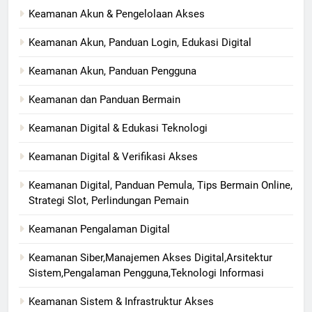
Keamanan Akun & Pengelolaan Akses
Keamanan Akun, Panduan Login, Edukasi Digital
Keamanan Akun, Panduan Pengguna
Keamanan dan Panduan Bermain
Keamanan Digital & Edukasi Teknologi
Keamanan Digital & Verifikasi Akses
Keamanan Digital, Panduan Pemula, Tips Bermain Online,
Strategi Slot, Perlindungan Pemain
Keamanan Pengalaman Digital
Keamanan Siber,Manajemen Akses Digital,Arsitektur
Sistem,Pengalaman Pengguna,Teknologi Informasi
Keamanan Sistem & Infrastruktur Akses