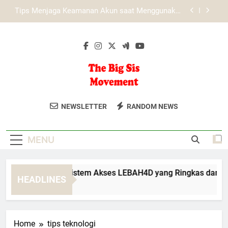
Skip
Cara Menggunakan Link Alternatif dengan Aman
to
content
EDWINSLOT Login Resmi dan Cara Mengenali
Jalur Akses yang Tepat
Cara Mengenali Sistem Akses LEBAH4D yang
Ringkas dan Efisien
Tips Menjaga Keamanan Akun saat Menggunakan
TIARA4D Login
The Big Sis
Bergabunglah Dengan Komunitas
Cara Menggunakan Link Alternatif dengan Aman
NEWSLETTER
RANDOM NEWS
Movement
Dukungan Dan Inspirasi Dari The Big Sis
EDWINSLOT Login Resmi dan Cara Mengenali
Movement. Empowerment Untuk Wanita
Jalur Akses yang Tepat
MENU
Dari Berbagai Latar Belakang.
ra Mengenali Sistem Akses LEBAH4D yang Ringkas dan Efisie
HEADLINES
Weeks Ago
Home
tips teknologi