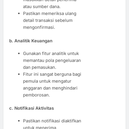
atau sumber dana.
Pastikan memeriksa ulang
detail transaksi sebelum
mengonfirmasi.
b. Analitik Keuangan
Gunakan fitur analitik untuk
memantau pola pengeluaran
dan pemasukan.
Fitur ini sangat berguna bagi
pemula untuk mengatur
anggaran dan menghindari
pemborosan.
c. Notifikasi Aktivitas
Pastikan notifikasi diaktifkan
untuk menerima