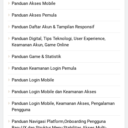
Panduan Akses Mobile
Panduan Akses Pemula
Panduan Daftar Akun & Tampilan Responsif
Panduan Digital, Tips Teknologi, User Experience,
Keamanan Akun, Game Online
Panduan Game & Statistik
Panduan Keamanan Login Pemula
Panduan Login Mobile
Panduan Login Mobile dan Keamanan Akses
Panduan Login Mobile, Keamanan Akses, Pengalaman
Pengguna
Panduan Navigasi Platform,Onboarding Pengguna
Baru,UX dan Struktur Menu,Stabilitas Akses Multi-