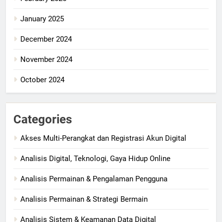
January 2025
December 2024
November 2024
October 2024
Categories
Akses Multi-Perangkat dan Registrasi Akun Digital
Analisis Digital, Teknologi, Gaya Hidup Online
Analisis Permainan & Pengalaman Pengguna
Analisis Permainan & Strategi Bermain
Analisis Sistem & Keamanan Data Digital