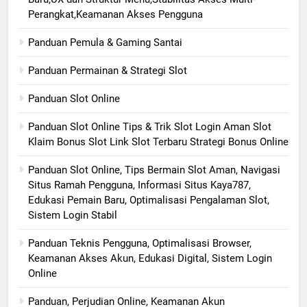
Perangkat,Keamanan Akses Pengguna
Panduan Pemula & Gaming Santai
Panduan Permainan & Strategi Slot
Panduan Slot Online
Panduan Slot Online Tips & Trik Slot Login Aman Slot
Klaim Bonus Slot Link Slot Terbaru Strategi Bonus Online
Panduan Slot Online, Tips Bermain Slot Aman, Navigasi
Situs Ramah Pengguna, Informasi Situs Kaya787,
Edukasi Pemain Baru, Optimalisasi Pengalaman Slot,
Sistem Login Stabil
Panduan Teknis Pengguna, Optimalisasi Browser,
Keamanan Akses Akun, Edukasi Digital, Sistem Login
Online
Panduan, Perjudian Online, Keamanan Akun