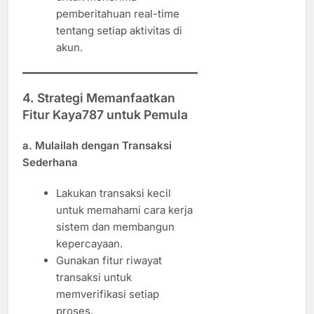
pemberitahuan real-time
tentang setiap aktivitas di
akun.
4. Strategi Memanfaatkan
Fitur Kaya787 untuk Pemula
a. Mulailah dengan Transaksi
Sederhana
Lakukan transaksi kecil
untuk memahami cara kerja
sistem dan membangun
kepercayaan.
Gunakan fitur riwayat
transaksi untuk
memverifikasi setiap
proses.