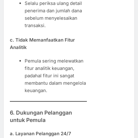
Selalu periksa ulang detail
penerima dan jumlah dana
sebelum menyelesaikan
transaksi.
c. Tidak Memanfaatkan Fitur
Analitik
Pemula sering melewatkan
fitur analitik keuangan,
padahal fitur ini sangat
membantu dalam mengelola
keuangan.
6. Dukungan Pelanggan
untuk Pemula
a. Layanan Pelanggan 24/7