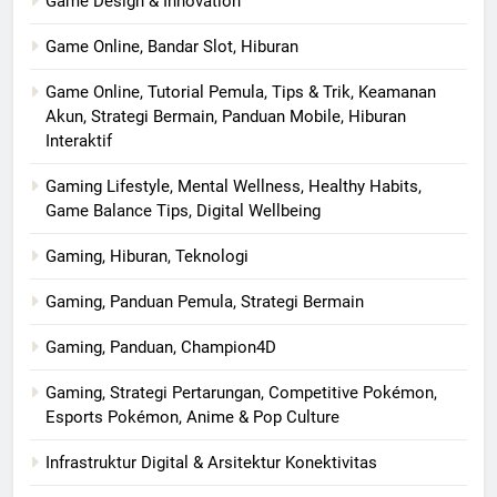
Game Design & Innovation
Game Online, Bandar Slot, Hiburan
Game Online, Tutorial Pemula, Tips & Trik, Keamanan
Akun, Strategi Bermain, Panduan Mobile, Hiburan
Interaktif
Gaming Lifestyle, Mental Wellness, Healthy Habits,
Game Balance Tips, Digital Wellbeing
Gaming, Hiburan, Teknologi
Gaming, Panduan Pemula, Strategi Bermain
Gaming, Panduan, Champion4D
Gaming, Strategi Pertarungan, Competitive Pokémon,
Esports Pokémon, Anime & Pop Culture
Infrastruktur Digital & Arsitektur Konektivitas