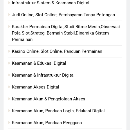
Infrastruktur Sistem & Keamanan Digital
Judi Online, Slot Online, Pembayaran Tanpa Potongan
Karakter Permainan Digital,Studi Ritme Mesin,Observasi
Pola Slot,Strategi Bermain Stabil,Dinamika Sistem
Permainan
Kasino Online, Slot Online, Panduan Permainan
Keamanan & Edukasi Digital
Keamanan & Infrastruktur Digital
Keamanan Akses Digital
Keamanan Akun & Pengelolaan Akses
Keamanan Akun, Panduan Login, Edukasi Digital
Keamanan Akun, Panduan Pengguna