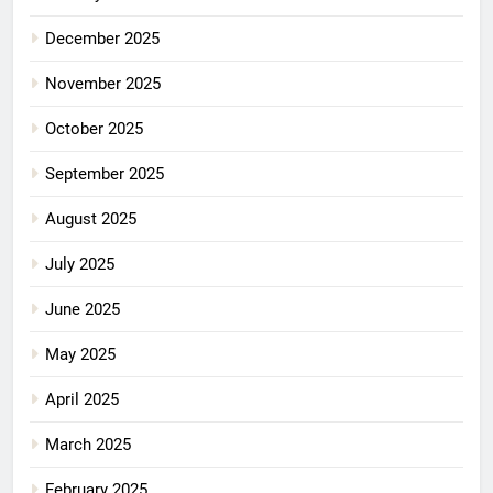
December 2025
November 2025
October 2025
September 2025
August 2025
July 2025
June 2025
May 2025
April 2025
March 2025
February 2025