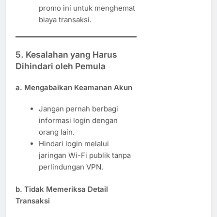
promo ini untuk menghemat
biaya transaksi.
5. Kesalahan yang Harus
Dihindari oleh Pemula
a. Mengabaikan Keamanan Akun
Jangan pernah berbagi
informasi login dengan
orang lain.
Hindari login melalui
jaringan Wi-Fi publik tanpa
perlindungan VPN.
b. Tidak Memeriksa Detail
Transaksi