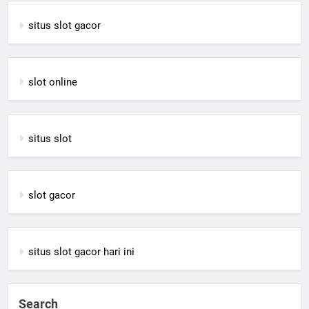
situs slot gacor
slot online
situs slot
slot gacor
situs slot gacor hari ini
Search