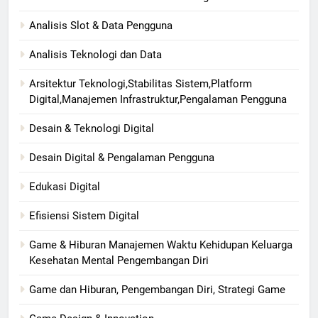
Analisis Slot & Data Pengguna
Analisis Teknologi dan Data
Arsitektur Teknologi,Stabilitas Sistem,Platform
Digital,Manajemen Infrastruktur,Pengalaman Pengguna
Desain & Teknologi Digital
Desain Digital & Pengalaman Pengguna
Edukasi Digital
Efisiensi Sistem Digital
Game & Hiburan Manajemen Waktu Kehidupan Keluarga
Kesehatan Mental Pengembangan Diri
Game dan Hiburan, Pengembangan Diri, Strategi Game