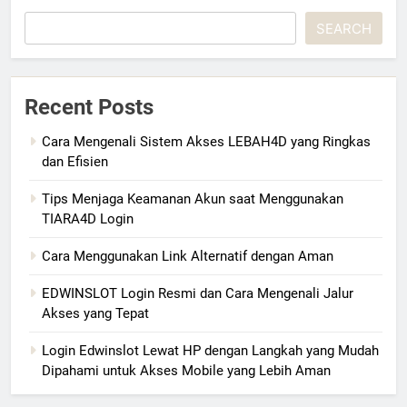
SEARCH
Recent Posts
Cara Mengenali Sistem Akses LEBAH4D yang Ringkas
dan Efisien
Tips Menjaga Keamanan Akun saat Menggunakan
TIARA4D Login
Cara Menggunakan Link Alternatif dengan Aman
EDWINSLOT Login Resmi dan Cara Mengenali Jalur
Akses yang Tepat
Login Edwinslot Lewat HP dengan Langkah yang Mudah
Dipahami untuk Akses Mobile yang Lebih Aman