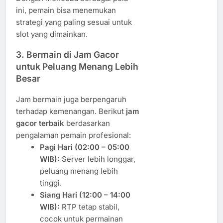
ini, pemain bisa menemukan
strategi yang paling sesuai untuk
slot yang dimainkan.
3. Bermain di Jam Gacor
untuk Peluang Menang Lebih
Besar
Jam bermain juga berpengaruh
terhadap kemenangan. Berikut
jam
gacor terbaik
berdasarkan
pengalaman pemain profesional:
Pagi Hari (02:00 – 05:00
WIB):
Server lebih longgar,
peluang menang lebih
tinggi.
Siang Hari (12:00 – 14:00
WIB):
RTP tetap stabil,
cocok untuk permainan