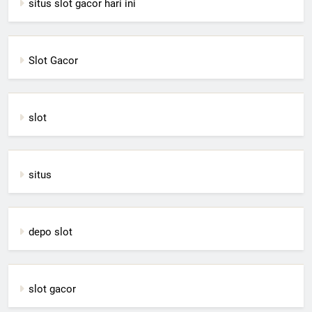
situs slot gacor hari ini
Slot Gacor
slot
situs
depo slot
slot gacor