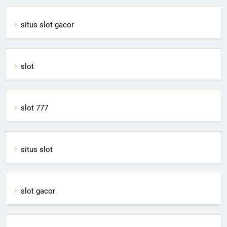
situs slot gacor
slot
slot 777
situs slot
slot gacor