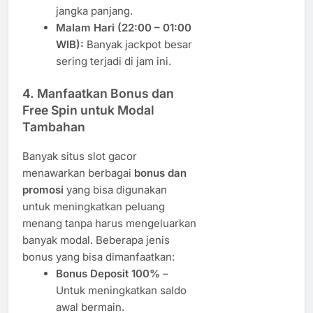
jangka panjang.
Malam Hari (22:00 – 01:00
WIB):
Banyak jackpot besar
sering terjadi di jam ini.
4. Manfaatkan Bonus dan
Free Spin untuk Modal
Tambahan
Banyak situs slot gacor
menawarkan berbagai
bonus dan
promosi
yang bisa digunakan
untuk meningkatkan peluang
menang tanpa harus mengeluarkan
banyak modal. Beberapa jenis
bonus yang bisa dimanfaatkan:
Bonus Deposit 100%
–
Untuk meningkatkan saldo
awal bermain.