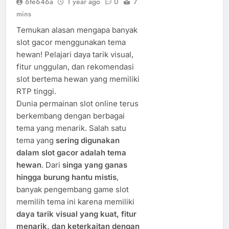
6fe646a
1 year ago
0
7
mins
Temukan alasan mengapa banyak
slot gacor menggunakan tema
hewan! Pelajari daya tarik visual,
fitur unggulan, dan rekomendasi
slot bertema hewan yang memiliki
RTP tinggi.
Dunia permainan slot online terus
berkembang dengan berbagai
tema yang menarik. Salah satu
tema yang
sering digunakan
dalam slot gacor adalah tema
hewan
. Dari
singa yang ganas
hingga burung hantu mistis
,
banyak pengembang game slot
memilih tema ini karena memiliki
daya tarik visual yang kuat, fitur
menarik, dan keterkaitan dengan