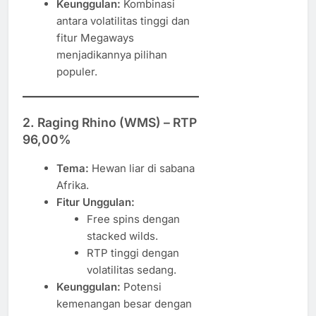
Keunggulan:
Kombinasi
antara volatilitas tinggi dan
fitur Megaways
menjadikannya pilihan
populer.
2. Raging Rhino (WMS) – RTP
96,00%
Tema:
Hewan liar di sabana
Afrika.
Fitur Unggulan:
Free spins dengan
stacked wilds.
RTP tinggi dengan
volatilitas sedang.
Keunggulan:
Potensi
kemenangan besar dengan