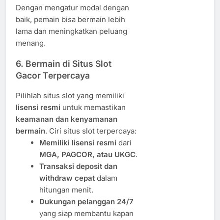
Dengan mengatur modal dengan
baik, pemain bisa bermain lebih
lama dan meningkatkan peluang
menang.
6. Bermain di Situs Slot
Gacor Terpercaya
Pilihlah situs slot yang memiliki
lisensi resmi
untuk memastikan
keamanan dan kenyamanan
bermain
. Ciri situs slot terpercaya:
Memiliki lisensi resmi
dari
MGA, PAGCOR, atau UKGC
.
Transaksi deposit dan
withdraw cepat
dalam
hitungan menit.
Dukungan pelanggan 24/7
yang siap membantu kapan