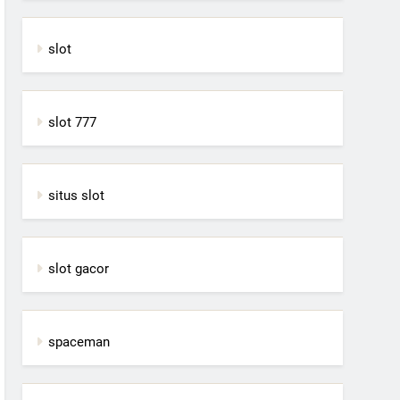
slot
slot 777
situs slot
slot gacor
spaceman