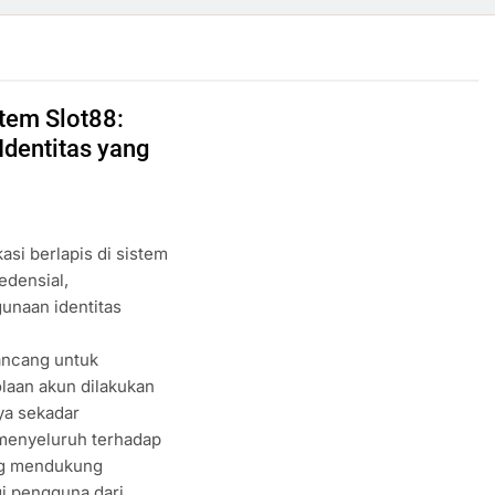
stem Slot88:
Identitas yang
si berlapis di sistem
edensial,
unaan identitas
rancang untuk
laan akun dilakukan
nya sekadar
 menyeluruh terhadap
ang mendukung
gi pengguna dari