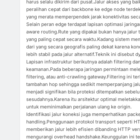
harus selalu dikirim dari pusat.Jalur akses yang ba
peralihan cepat dari backbone ke edge node terd
yang merata memperpendek jarak konektivitas secar
Selain peran edge terdapat lapisan optimasi jaring
aware routing.Rute yang dipakai bukan hanya jalur t
yang paling cepat secara waktu.Kadang sistem me
dari yang secara geografis paling dekat karena kond
lebih stabil pada jalur alternatif.Teknik ini disebut 
Lapisan infrastruktur berikutnya adalah filtering da
keamanan.Pada beberapa jaringan permintaan mele
filtering, atau anti-crawling gateway.Filtering ini 
tambahan hop sehingga sedikit memperpanjang jal
menjadi signifikan bila proteksi ditempatkan sebe
sesudahnya.Karena itu arsitektur optimal meletakka
untuk meminimalkan perjalanan ulang ke origin.
Identifikasi jalur koneksi juga memperhatikan pack
handling.Penggunaan protokol transport seperti 
memberikan jalur lebih efisien dibanding HTTP ver
mengurangi overhead handshake.Keunggulan ini te