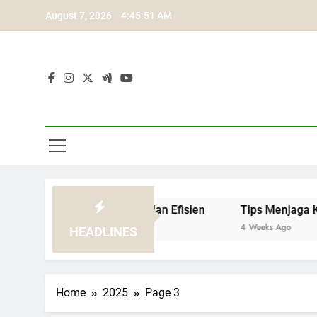
Skip
August 7, 2026
4:45:52 AM
to
content
The
Bergabung
AH4D yang Ringkas dan Efisien
Tips Menjaga Keamana
4 Weeks Ago
HEADLINES
Home
2025
Page 3