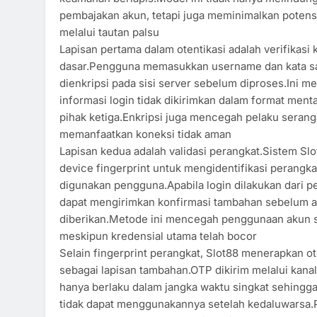
pembajakan akun, tetapi juga meminimalkan potens
melalui tautan palsu
Lapisan pertama dalam otentikasi adalah verifikasi 
dasar.Pengguna memasukkan username dan kata sa
dienkripsi pada sisi server sebelum diproses.Ini 
informasi login tidak dikirimkan dalam format ment
pihak ketiga.Enkripsi juga mencegah pelaku serang
memanfaatkan koneksi tidak aman
Lapisan kedua adalah validasi perangkat.Sistem S
device fingerprint untuk mengidentifikasi perangka
digunakan pengguna.Apabila login dilakukan dari p
dapat mengirimkan konfirmasi tambahan sebelum 
diberikan.Metode ini mencegah penggunaan akun s
meskipun kredensial utama telah bocor
Selain fingerprint perangkat, Slot88 menerapkan o
sebagai lapisan tambahan.OTP dikirim melalui kanal 
hanya berlaku dalam jangka waktu singkat sehingga
tidak dapat menggunakannya setelah kedaluwars