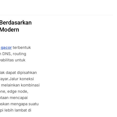
r Berdasarkan
n Modern
t gacor
terbentuk
n DNS, routing
abilitas untuk
idak dapat dipisahkan
layar.Jalur koneksi
a melainkan kombinasi
one, edge node,
ntaan mencapai
laskan mengapa suatu
pi lebih lambat di