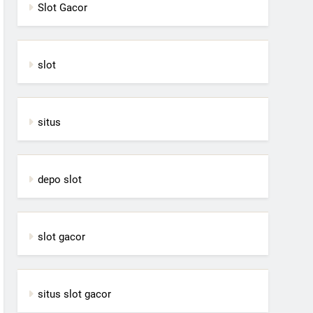
Slot Gacor
slot
situs
depo slot
slot gacor
situs slot gacor