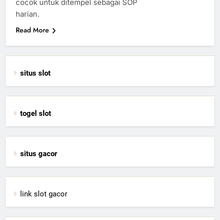
cocok untuk ditempel sebagai SOP
harian.
Read More
situs slot
togel slot
situs gacor
link slot gacor