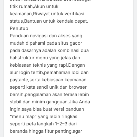
titik rumah,Akun untuk
keamanan,Riwayat untuk verifikasi
status,Bantuan untuk kendala cepat.
Penutup
Panduan navigasi dan akses yang
mudah dipahami pada situs gacor
pada dasarnya adalah kombinasi dua
hal:struktur menu yang jelas dan
kebiasaan teknis yang rapi.Dengan
alur login tertib,pemahaman lobi dan
paytable,serta kebiasaan keamanan
seperti kata sandi unik dan browser
bersih,pengalaman akan terasa lebih
stabil dan minim gangguan.Jika Anda
ingin,saya bisa buat versi panduan
“menu map” yang lebih ringkas
seperti peta langkah 1–2–3 dari
beranda hingga fitur penting,agar