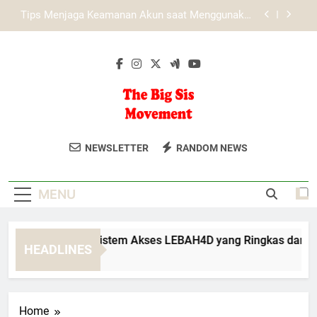
Skip
Cara Menggunakan Link Alternatif dengan Aman
to
content
EDWINSLOT Login Resmi dan Cara Mengenali
Jalur Akses yang Tepat
Cara Mengenali Sistem Akses LEBAH4D yang
Ringkas dan Efisien
Tips Menjaga Keamanan Akun saat Menggunakan
TIARA4D Login
The Big Sis
Bergabunglah Dengan Komunitas
Cara Menggunakan Link Alternatif dengan Aman
NEWSLETTER
RANDOM NEWS
Movement
Dukungan Dan Inspirasi Dari The Big Sis
EDWINSLOT Login Resmi dan Cara Mengenali
Movement. Empowerment Untuk Wanita
Jalur Akses yang Tepat
MENU
Dari Berbagai Latar Belakang.
ra Mengenali Sistem Akses LEBAH4D yang Ringkas dan Efisie
HEADLINES
Weeks Ago
Home