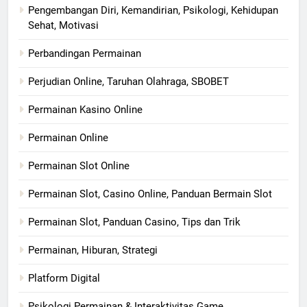
Pengembangan Diri, Kemandirian, Psikologi, Kehidupan
Sehat, Motivasi
Perbandingan Permainan
Perjudian Online, Taruhan Olahraga, SBOBET
Permainan Kasino Online
Permainan Online
Permainan Slot Online
Permainan Slot, Casino Online, Panduan Bermain Slot
Permainan Slot, Panduan Casino, Tips dan Trik
Permainan, Hiburan, Strategi
Platform Digital
Psikologi Permainan & Interaktivitas Game