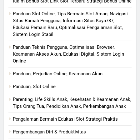
Klaim Bonus Slot Link Slot Terbaru Strategi Bonus Online
Panduan Slot Online, Tips Bermain Slot Aman, Navigasi
Situs Ramah Pengguna, Informasi Situs Kaya787,
Edukasi Pemain Baru, Optimalisasi Pengalaman Slot,
Sistem Login Stabil
Panduan Teknis Pengguna, Optimalisasi Browser,
Keamanan Akses Akun, Edukasi Digital, Sistem Login
Online
Panduan, Perjudian Online, Keamanan Akun
Panduan, Slot Online
Parenting, Life Skills Anak, Kesehatan & Keamanan Anak,
Tips Orang Tua, Pendidikan Anak, Perkembangan Anak
Pengalaman Bermain Edukasi Slot Strategi Praktis
Pengembangan Diri & Produktivitas