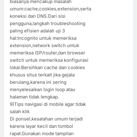
biasanya mencakup masalah
umum:cache,cookies,extension,serta
koneksi dan DNS.Dari sisi
pengguna,langkah troubleshooting
paling efisien adalah uji 3
hal:Incognito untuk memeriksa
extension,network switch untuk
memeriksa ISP/router,dan browser
switch untuk memeriksa konfigurasi
lokal.Bersihkan cache dan cookies
khusus situs terkait jika gejala
berulang,karena ini sering
menyelesaikan login loop atau
halaman tidak lengkap.
9)Tips navigasi di mobile agar tidak
salah klik
Di ponsel,kesalahan umum terjadi
karena layar kecil dan tombol
rapat.Gunakan mode tampilan