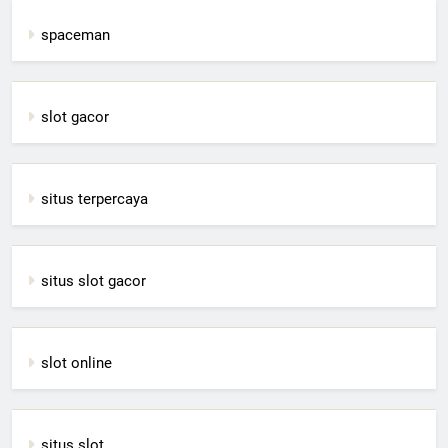
spaceman
slot gacor
situs terpercaya
situs slot gacor
slot online
situs slot