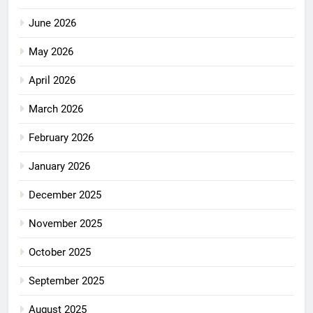
June 2026
May 2026
April 2026
March 2026
February 2026
January 2026
December 2025
November 2025
October 2025
September 2025
August 2025