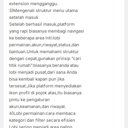
extension mengganggu.
3)Mengenali struktur menu utama
setelah masuk
Setelah berhasil masuk,platform
yang rapi biasanya membagi navigasi
ke beberapa area inti:lobi
permainan,akun,riwayat,status,dan
bantuan.Untuk memahami struktur
dengan cepat,gunakan prinsip “cari
titik rumah”:biasanya beranda atau
lobi menjadi pusat,dari sana Anda
bisa kembali kapan pun jika
tersesat.Jika platform menyediakan
ikon profil di pojok atas,itu biasanya
pintu ke pengaturan
akun,keamanan,dan riwayat.
4)Lobi permainan:cara membaca
kategori dan filter secara efisien
Lobi sering menjadi area paling