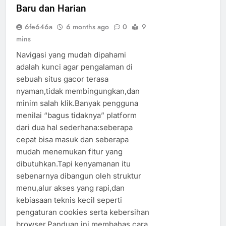
Baru dan Harian
6fe646a
6 months ago
0
9
mins
Navigasi yang mudah dipahami
adalah kunci agar pengalaman di
sebuah situs gacor terasa
nyaman,tidak membingungkan,dan
minim salah klik.Banyak pengguna
menilai “bagus tidaknya” platform
dari dua hal sederhana:seberapa
cepat bisa masuk dan seberapa
mudah menemukan fitur yang
dibutuhkan.Tapi kenyamanan itu
sebenarnya dibangun oleh struktur
menu,alur akses yang rapi,dan
kebiasaan teknis kecil seperti
pengaturan cookies serta kebersihan
browser.Panduan ini membahas cara