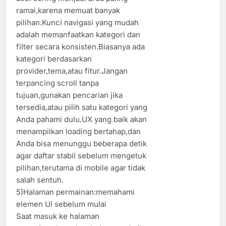
ramai,karena memuat banyak
pilihan.Kunci navigasi yang mudah
adalah memanfaatkan kategori dan
filter secara konsisten.Biasanya ada
kategori berdasarkan
provider,tema,atau fitur.Jangan
terpancing scroll tanpa
tujuan,gunakan pencarian jika
tersedia,atau pilih satu kategori yang
Anda pahami dulu.UX yang baik akan
menampilkan loading bertahap,dan
Anda bisa menunggu beberapa detik
agar daftar stabil sebelum mengetuk
pilihan,terutama di mobile agar tidak
salah sentuh.
5)Halaman permainan:memahami
elemen UI sebelum mulai
Saat masuk ke halaman