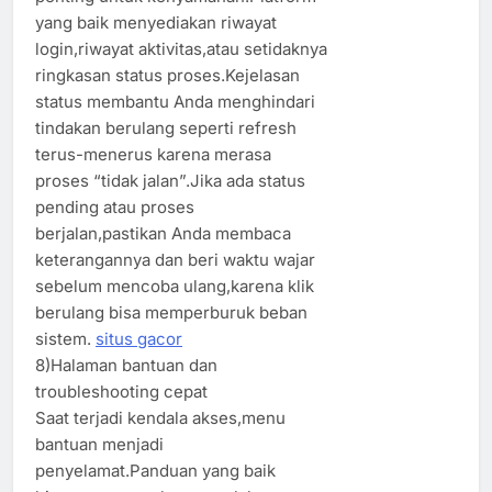
yang baik menyediakan riwayat
login,riwayat aktivitas,atau setidaknya
ringkasan status proses.Kejelasan
status membantu Anda menghindari
tindakan berulang seperti refresh
terus-menerus karena merasa
proses “tidak jalan”.Jika ada status
pending atau proses
berjalan,pastikan Anda membaca
keterangannya dan beri waktu wajar
sebelum mencoba ulang,karena klik
berulang bisa memperburuk beban
sistem.
situs gacor
8)Halaman bantuan dan
troubleshooting cepat
Saat terjadi kendala akses,menu
bantuan menjadi
penyelamat.Panduan yang baik