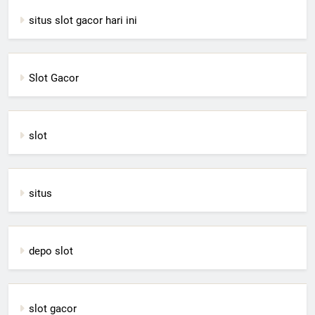
situs slot gacor hari ini
Slot Gacor
slot
situs
depo slot
slot gacor