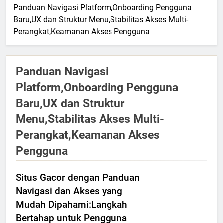
Panduan Navigasi Platform,Onboarding Pengguna
Baru,UX dan Struktur Menu,Stabilitas Akses Multi-
Perangkat,Keamanan Akses Pengguna
Panduan Navigasi
Platform,Onboarding Pengguna
Baru,UX dan Struktur
Menu,Stabilitas Akses Multi-
Perangkat,Keamanan Akses
Pengguna
Situs Gacor dengan Panduan
Navigasi dan Akses yang
Mudah Dipahami:Langkah
Bertahap untuk Pengguna