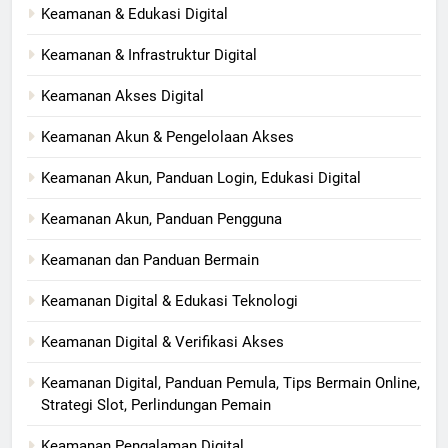
Keamanan & Edukasi Digital
Keamanan & Infrastruktur Digital
Keamanan Akses Digital
Keamanan Akun & Pengelolaan Akses
Keamanan Akun, Panduan Login, Edukasi Digital
Keamanan Akun, Panduan Pengguna
Keamanan dan Panduan Bermain
Keamanan Digital & Edukasi Teknologi
Keamanan Digital & Verifikasi Akses
Keamanan Digital, Panduan Pemula, Tips Bermain Online,
Strategi Slot, Perlindungan Pemain
Keamanan Pengalaman Digital