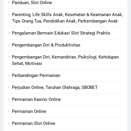
Panduan, Slot Online
Parenting, Life Skills Anak, Kesehatan & Keamanan Anak,
Tips Orang Tua, Pendidikan Anak, Perkembangan Anak
Pengalaman Bermain Edukasi Slot Strategi Praktis
Pengembangan Diri & Produktivitas
Pengembangan Diri, Kemandirian, Psikologi, Kehidupan
Sehat, Motivasi
Perbandingan Permainan
Perjudian Online, Taruhan Olahraga, SBOBET
Permainan Kasino Online
Permainan Online
Permainan Slot Online