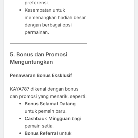
preferensi.
Kesempatan untuk
memenangkan hadiah besar
dengan berbagai opsi
permainan.
5. Bonus dan Promosi
Menguntungkan
Penawaran Bonus Eksklusif
KAYA787 dikenal dengan bonus
dan promosi yang menarik, seperti:
Bonus Selamat Datang
untuk pemain baru.
Cashback Mingguan
bagi
pemain setia.
Bonus Referral
untuk