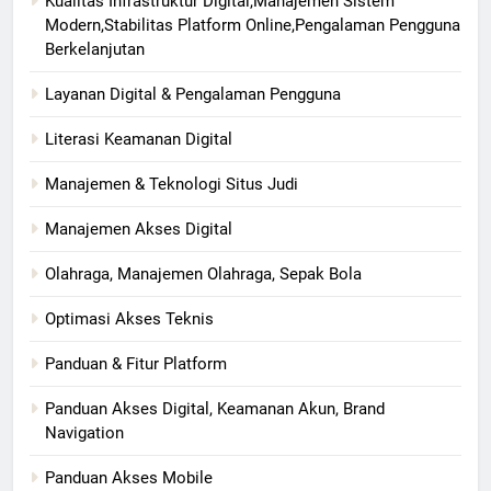
Kualitas Infrastruktur Digital,Manajemen Sistem
Modern,Stabilitas Platform Online,Pengalaman Pengguna
Berkelanjutan
Layanan Digital & Pengalaman Pengguna
Literasi Keamanan Digital
Manajemen & Teknologi Situs Judi
Manajemen Akses Digital
Olahraga, Manajemen Olahraga, Sepak Bola
Optimasi Akses Teknis
Panduan & Fitur Platform
Panduan Akses Digital, Keamanan Akun, Brand
Navigation
Panduan Akses Mobile