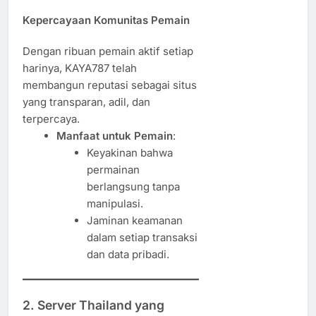
Kepercayaan Komunitas Pemain
Dengan ribuan pemain aktif setiap
harinya, KAYA787 telah
membangun reputasi sebagai situs
yang transparan, adil, dan
terpercaya.
Manfaat untuk Pemain
:
Keyakinan bahwa
permainan
berlangsung tanpa
manipulasi.
Jaminan keamanan
dalam setiap transaksi
dan data pribadi.
2. Server Thailand yang