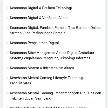
Keamanan Digital & Edukasi Teknologi
Keamanan Digital & Verifikasi Akses
Keamanan Digital, Panduan Pemula, Tips Bermain Online,
Strategi Slot, Perlindungan Pemain
Keamanan Pengalaman Digital
Keamanan Siber,Manajemen Akses Digital,Arsitektur
Sistem,Pengalaman Pengguna,Teknologi Informasi
Keamanan Sistem & Infrastruktur Akses
Kesehatan Mental Gaming Lifestyle Teknologi
Produktivitas
Kesehatan Mental, Gaming, Pengembangan Diri, Tips dan
Trik, Kehidupan Seimbang