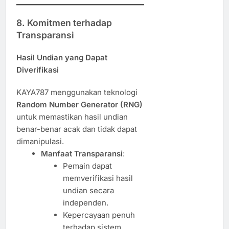
8. Komitmen terhadap
Transparansi
Hasil Undian yang Dapat
Diverifikasi
KAYA787 menggunakan teknologi
Random Number Generator (RNG)
untuk memastikan hasil undian
benar-benar acak dan tidak dapat
dimanipulasi.
Manfaat Transparansi
:
Pemain dapat
memverifikasi hasil
undian secara
independen.
Kepercayaan penuh
terhadap sistem