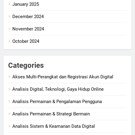
January 2025
December 2024
November 2024
October 2024
Categories
Akses Multi-Perangkat dan Registrasi Akun Digital
Analisis Digital, Teknologi, Gaya Hidup Online
Analisis Permainan & Pengalaman Pengguna
Analisis Permainan & Strategi Bermain
Analisis Sistem & Keamanan Data Digital