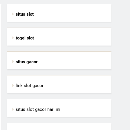
situs slot
togel slot
situs gacor
link slot gacor
situs slot gacor hari ini