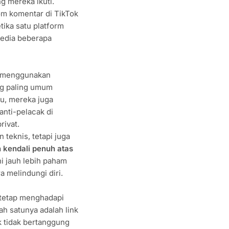
g mereka ikuti.
om komentar di TikTok
tika satu platform
sedia beberapa
gu menggunakan
ng paling umum
tu, mereka juga
anti-pelacak di
rivat.
 teknis, tetapi juga
n kendali penuh atas
ni jauh lebih paham
 melindungi diri.
a tetap menghadapi
ah satunya adalah link
k tidak bertanggung