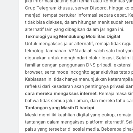
jika informasi datang dari teman atau komunitas yan
Grup Telegram khusus, server Discord, hingga kol
menjadi tempat bertukar informasi secara cepat. Ke
tidak bisa diakses, dalam hitungan menit sudah ter
alternatif lain yang dibagikan dalam jaringan ini.
Teknologi yang Mendukung Mobilitas Digital
Untuk mengakses jalur alternatif, remaja tidak ra
teknologi tambahan. VPN adalah salah satu tool ya
digunakan untuk menghindari blokir lokasi. Selain i
familiar dengan penggunaan DNS pribadi, ekstensi 
browser, serta mode incognito agar aktivitas tetap p
Kebiasaan ini tidak hanya menunjukkan keterampilan
refleksi dari kesadaran akan pentingnya
privasi da
cara mereka mengakses internet
. Remaja masa ki
bahwa tidak semua jalur aman, dan mereka tahu cara
Tantangan yang Masih Dihadapi
Meski memiliki keahlian digital yang cukup, remaj
tantangan dalam mengakses platform alternatif. Sal
palsu yang tersebar di sosial media. Beberapa piha