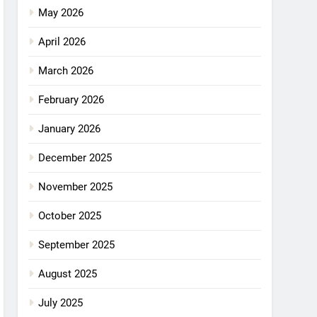
May 2026
April 2026
March 2026
February 2026
January 2026
December 2025
November 2025
October 2025
September 2025
August 2025
July 2025