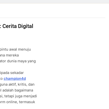
 Cerita Digital
 pintu awal menuju
mana mereka
ator dunia maya yang
ripada sekadar
to
champion4d
a aktif, kritis, dan
ul adalah bagaimana
i, tetapi juga menjadi
orm online, termasuk