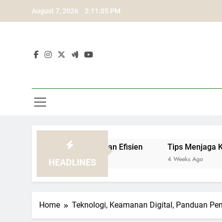
Skip
August 7, 2026
2:11:06 PM
to
content
The
Bergabung
D yang Ringkas dan Efisien
Tips Menjaga Keamanan A
4 Weeks Ago
HEADLINES
Home
Teknologi, Keamanan Digital, Panduan P