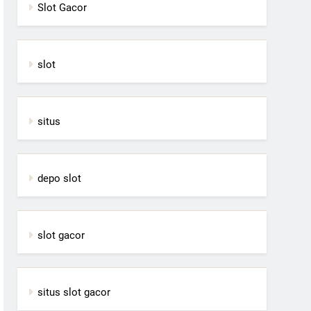
Slot Gacor
slot
situs
depo slot
slot gacor
situs slot gacor