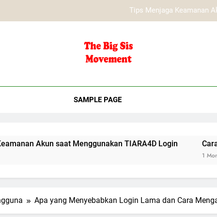
Tips Menjaga Keamanan A
Cara Men
EDWINSLOT Login Resmi dan Ca
 Big Sis Movement
Cara Mengenali Sistem Aks
lah Dengan Komunitas Dukungan Dan Inspirasi Dari The Big S
Belakang.
Tips Menjaga Keamanan A
SAMPLE PAGE
Cara Men
EDWINSLOT Login Resmi dan Ca
kun saat Menggunakan TIARA4D Login
Cara Menggunaka
1 Month Ago
engguna
Apa yang Menyebabkan Login Lama dan Cara Menga