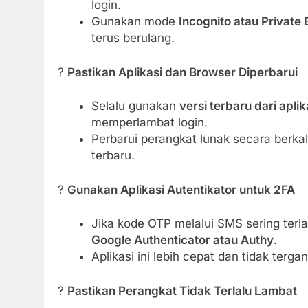
login.
Gunakan mode
Incognito atau Private
terus berulang.
?
Pastikan Aplikasi dan Browser Diperbarui
Selalu gunakan
versi terbaru dari apli
memperlambat login.
Perbarui perangkat lunak secara berk
terbaru.
?
Gunakan Aplikasi Autentikator untuk 2FA
Jika kode OTP melalui SMS sering ter
Google Authenticator atau Authy
.
Aplikasi ini lebih cepat dan tidak terga
?
Pastikan Perangkat Tidak Terlalu Lambat