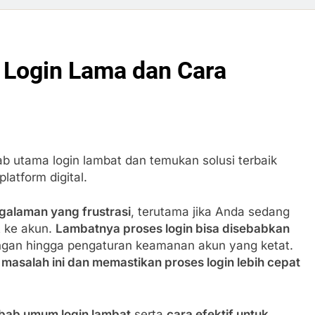
Login Lama dan Cara
b utama login lambat dan temukan solusi terbaik
latform digital.
galaman yang frustrasi
, terutama jika Anda sedang
 ke akun.
Lambatnya proses login bisa disebabkan
ringan hingga pengaturan keamanan akun yang ketat.
asalah ini dan memastikan proses login lebih cepat
bab umum login lambat
serta
cara efektif untuk