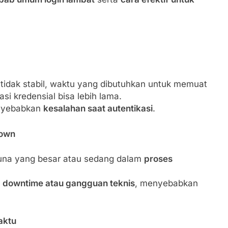
 tidak stabil, waktu yang dibutuhkan untuk memuat
si kredensial bisa lebih lama.
enyebabkan
kesalahan saat autentikasi
.
Down
guna yang besar atau sedang dalam
proses
i
downtime atau gangguan teknis
, menyebabkan
aktu