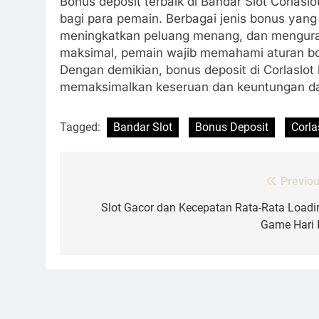
Bonus deposit terbaik di Bandar Slot Corlas
bagi para pemain. Berbagai jenis bonus ya
meningkatkan peluang menang, dan menguran
maksimal, pemain wajib memahami aturan bo
Dengan demikian, bonus deposit di Corlaslot 
memaksimalkan keseruan dan keuntungan dal
Tagged:
Bandar Slot
Bonus Deposit
Corla
Previou
Post
navigation
Slot Gacor dan Kecepatan Rata-Rata Loadi
Game Hari I