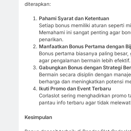
diterapkan:
Pahami Syarat dan Ketentuan
Setiap bonus memiliki aturan seperti m
Memahami ini sangat penting agar bon
penarikan.
Manfaatkan Bonus Pertama dengan Bi
Bonus pertama biasanya paling besar,
agar pengalaman bermain lebih efektif.
Gabungkan Bonus dengan Strategi Be
Bermain secara disiplin dengan manaj
berharga dan meningkatkan potensi m
Ikuti Promo dan Event Terbaru
Corlaslot sering menghadirkan promo 
pantau info terbaru agar tidak melewa
Kesimpulan