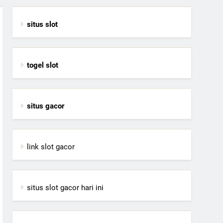
situs slot
togel slot
situs gacor
link slot gacor
situs slot gacor hari ini