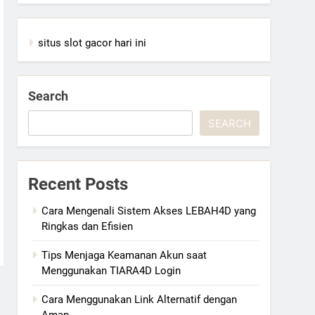
situs slot gacor hari ini
Search
SEARCH
Recent Posts
Cara Mengenali Sistem Akses LEBAH4D yang
Ringkas dan Efisien
Tips Menjaga Keamanan Akun saat
Menggunakan TIARA4D Login
Cara Menggunakan Link Alternatif dengan