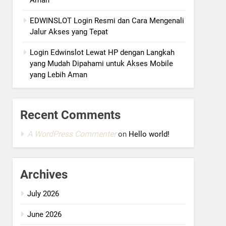
Aman
EDWINSLOT Login Resmi dan Cara Mengenali
Jalur Akses yang Tepat
Login Edwinslot Lewat HP dengan Langkah
yang Mudah Dipahami untuk Akses Mobile
yang Lebih Aman
Recent Comments
A WordPress Commenter
on
Hello world!
Archives
July 2026
June 2026