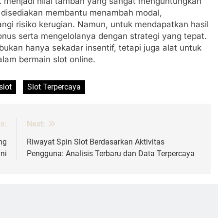
lot menjadi nilai tambah yang sangat menguntungkan
ng disediakan membantu menambah modal,
gi risiko kerugian. Namun, untuk mendapatkan hasil
nus serta mengelolanya dengan strategi yang tepat.
bukan hanya sekadar insentif, tetapi juga alat untuk
am bermain slot online.
slot
Slot Terpercaya
s:
Next:
ng
Riwayat Spin Slot Berdasarkan Aktivitas
ni
Pengguna: Analisis Terbaru dan Data Terpercaya