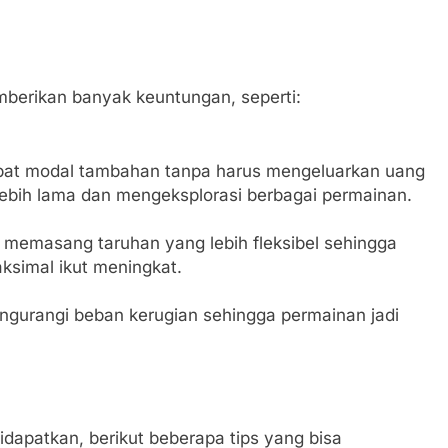
berikan banyak keuntungan, seperti:
pat modal tambahan tanpa harus mengeluarkan uang
ebih lama dan mengeksplorasi berbagai permainan.
memasang taruhan yang lebih fleksibel sehingga
simal ikut meningkat.
gurangi beban kerugian sehingga permainan jadi
dapatkan, berikut beberapa tips yang bisa