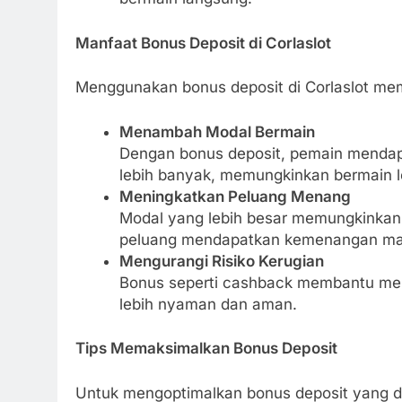
Manfaat Bonus Deposit di Corlaslot
Menggunakan bonus deposit di Corlaslot mem
Menambah Modal Bermain
Dengan bonus deposit, pemain menda
lebih banyak, memungkinkan bermain l
Meningkatkan Peluang Menang
Modal yang lebih besar memungkinkan 
peluang mendapatkan kemenangan mak
Mengurangi Risiko Kerugian
Bonus seperti cashback membantu men
lebih nyaman dan aman.
Tips Memaksimalkan Bonus Deposit
Untuk mengoptimalkan bonus deposit yang di