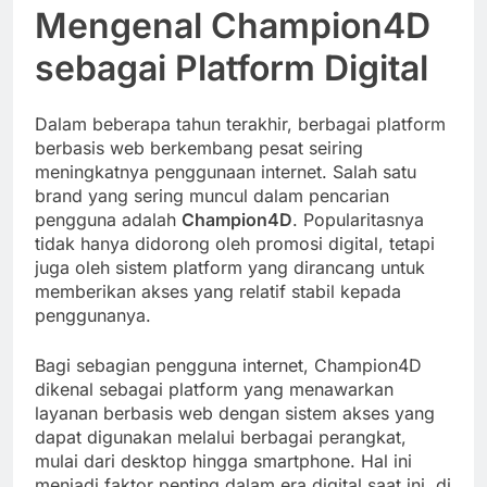
Mengenal Champion4D
sebagai Platform Digital
Dalam beberapa tahun terakhir, berbagai platform
berbasis web berkembang pesat seiring
meningkatnya penggunaan internet. Salah satu
brand yang sering muncul dalam pencarian
pengguna adalah
Champion4D
. Popularitasnya
tidak hanya didorong oleh promosi digital, tetapi
juga oleh sistem platform yang dirancang untuk
memberikan akses yang relatif stabil kepada
penggunanya.
Bagi sebagian pengguna internet, Champion4D
dikenal sebagai platform yang menawarkan
layanan berbasis web dengan sistem akses yang
dapat digunakan melalui berbagai perangkat,
mulai dari desktop hingga smartphone. Hal ini
menjadi faktor penting dalam era digital saat ini, di