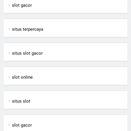
slot gacor
situs terpercaya
situs slot gacor
slot online
situs slot
slot gacor