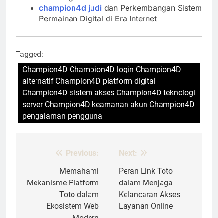
champion4d judi
dan Perkembangan Sistem
Permainan Digital di Era Internet
Tagged:
Champion4D Champion4D login Champion4D
alternatif Champion4D platform digital
Champion4D sistem akses Champion4D teknologi
server Champion4D keamanan akun Champion4D
pengalaman pengguna
Previous:
Next:
Post
navigation
Memahami
Peran Link Toto
Mekanisme Platform
dalam Menjaga
Toto dalam
Kelancaran Akses
Ekosistem Web
Layanan Online
Modern