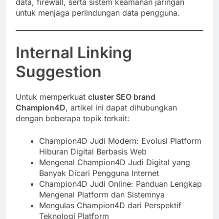
data, firewall, serta sistem keamanan jaringan
untuk menjaga perlindungan data pengguna.
Internal Linking
Suggestion
Untuk memperkuat
cluster SEO brand
Champion4D
, artikel ini dapat dihubungkan
dengan beberapa topik terkait:
Champion4D Judi Modern: Evolusi Platform
Hiburan Digital Berbasis Web
Mengenal Champion4D Judi Digital yang
Banyak Dicari Pengguna Internet
Champion4D Judi Online: Panduan Lengkap
Mengenal Platform dan Sistemnya
Mengulas Champion4D dari Perspektif
Teknologi Platform