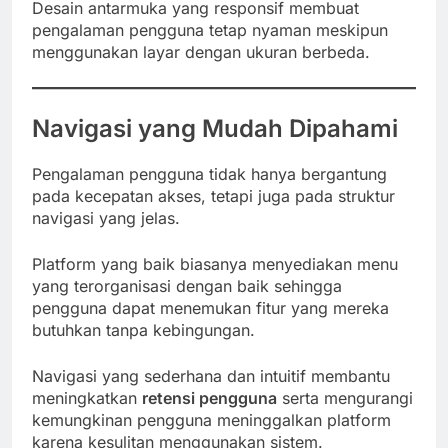
Desain antarmuka yang responsif membuat
pengalaman pengguna tetap nyaman meskipun
menggunakan layar dengan ukuran berbeda.
Navigasi yang Mudah Dipahami
Pengalaman pengguna tidak hanya bergantung
pada kecepatan akses, tetapi juga pada struktur
navigasi yang jelas.
Platform yang baik biasanya menyediakan menu
yang terorganisasi dengan baik sehingga
pengguna dapat menemukan fitur yang mereka
butuhkan tanpa kebingungan.
Navigasi yang sederhana dan intuitif membantu
meningkatkan
retensi pengguna
serta mengurangi
kemungkinan pengguna meninggalkan platform
karena kesulitan menggunakan sistem.