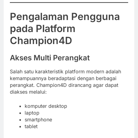
Pengalaman Pengguna
pada Platform
Champion4D
Akses Multi Perangkat
Salah satu karakteristik platform modern adalah
kemampuannya beradaptasi dengan berbagai
perangkat. Champion4D dirancang agar dapat
diakses melalui:
komputer desktop
laptop
smartphone
tablet