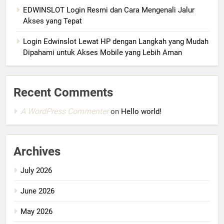
EDWINSLOT Login Resmi dan Cara Mengenali Jalur
Akses yang Tepat
Login Edwinslot Lewat HP dengan Langkah yang Mudah
Dipahami untuk Akses Mobile yang Lebih Aman
Recent Comments
A WordPress Commenter
on
Hello world!
Archives
July 2026
June 2026
May 2026