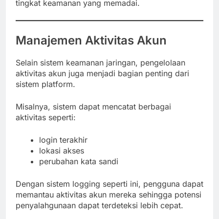
tingkat keamanan yang memadai.
Manajemen Aktivitas Akun
Selain sistem keamanan jaringan, pengelolaan
aktivitas akun juga menjadi bagian penting dari
sistem platform.
Misalnya, sistem dapat mencatat berbagai
aktivitas seperti:
login terakhir
lokasi akses
perubahan kata sandi
Dengan sistem logging seperti ini, pengguna dapat
memantau aktivitas akun mereka sehingga potensi
penyalahgunaan dapat terdeteksi lebih cepat.