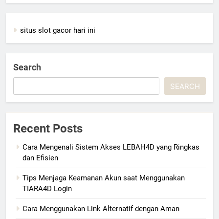
situs slot gacor hari ini
Search
SEARCH
Recent Posts
Cara Mengenali Sistem Akses LEBAH4D yang Ringkas
dan Efisien
Tips Menjaga Keamanan Akun saat Menggunakan
TIARA4D Login
Cara Menggunakan Link Alternatif dengan Aman