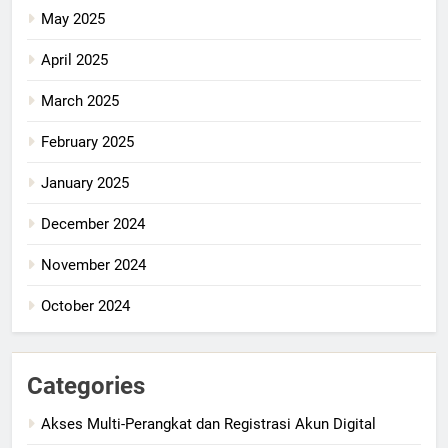
May 2025
April 2025
March 2025
February 2025
January 2025
December 2024
November 2024
October 2024
Categories
Akses Multi-Perangkat dan Registrasi Akun Digital