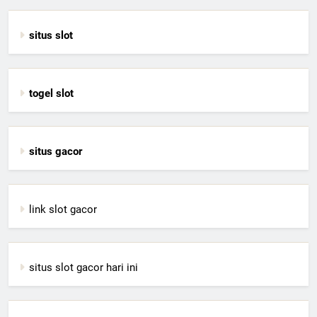
situs slot
togel slot
situs gacor
link slot gacor
situs slot gacor hari ini