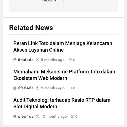
Related News
Peran Link Toto dalam Menjaga Kelancaran
Akses Layanan Online
6fe646a
5 months ago
0
Memahami Mekanisme Platform Toto dalam
Ekosistem Web Modern
6fe646a
5 months ago
0
Audit Teknologi terhadap Rasio RTP dalam
Slot Digital Modern
6fe646a
10 months ago
0