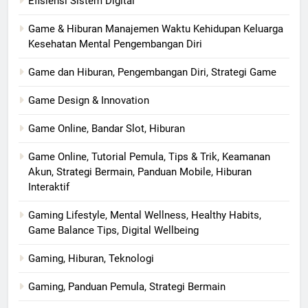
Efisiensi Sistem Digital
Game & Hiburan Manajemen Waktu Kehidupan Keluarga
Kesehatan Mental Pengembangan Diri
Game dan Hiburan, Pengembangan Diri, Strategi Game
Game Design & Innovation
Game Online, Bandar Slot, Hiburan
Game Online, Tutorial Pemula, Tips & Trik, Keamanan
Akun, Strategi Bermain, Panduan Mobile, Hiburan
Interaktif
Gaming Lifestyle, Mental Wellness, Healthy Habits,
Game Balance Tips, Digital Wellbeing
Gaming, Hiburan, Teknologi
Gaming, Panduan Pemula, Strategi Bermain