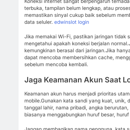
Koneksi internet sangat berpengaruh terhada
terbuka, tampilan belum lengkap, atau prose
memastikan sinyal cukup baik sebelum memb
data seluler.
edwinslot login
Jika memakai Wi-Fi, pastikan jaringan tidak
mengetahui apakah koneksi berjalan normal
kemungkinan berasal dari jaringan.Jika han
dapat mencoba membersihkan cache, mengga
sebelum mencoba kembali.
Jaga Keamanan Akun Saat L
Keamanan akun harus menjadi prioritas uta
mobile.Gunakan kata sandi yang kuat, unik, d
tanggal lahir, nama pribadi, angka berurutan
biasanya menggabungkan huruf besar, huruf k
Jangan membagikan nama pengguna, kata sandi