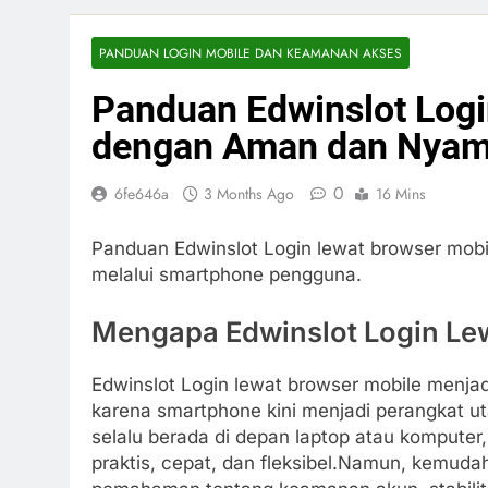
PANDUAN LOGIN MOBILE DAN KEAMANAN AKSES
Panduan Edwinslot Logi
dengan Aman dan Nya
0
6fe646a
3 Months Ago
16 Mins
Panduan Edwinslot Login lewat browser mobil
melalui smartphone pengguna.
Mengapa Edwinslot Login Lew
Edwinslot Login lewat browser mobile menja
karena smartphone kini menjadi perangkat ut
selalu berada di depan laptop atau komputer
praktis, cepat, dan fleksibel.Namun, kemuda