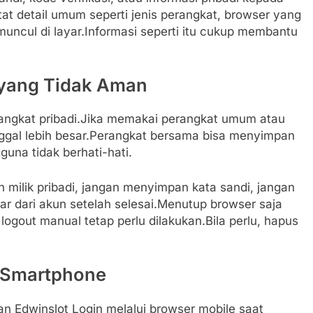
at detail umum seperti jenis perangkat, browser yang
uncul di layar.Informasi seperti itu cukup membantu
t yang Tidak Aman
erangkat pribadi.Jika memakai perangkat umum atau
tinggal lebih besar.Perangkat bersama bisa menyimpan
guna tidak berhati-hati.
milik pribadi, jangan menyimpan kata sandi, jangan
uar dari akun setelah selesai.Menutup browser saja
logout manual tetap perlu dilakukan.Bila perlu, hapus
t Smartphone
 Edwinslot Login melalui browser mobile saat