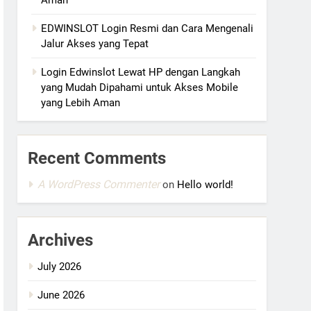
Aman
EDWINSLOT Login Resmi dan Cara Mengenali
Jalur Akses yang Tepat
Login Edwinslot Lewat HP dengan Langkah
yang Mudah Dipahami untuk Akses Mobile
yang Lebih Aman
Recent Comments
A WordPress Commenter
on
Hello world!
Archives
July 2026
June 2026