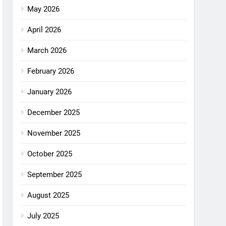
May 2026
April 2026
March 2026
February 2026
January 2026
December 2025
November 2025
October 2025
September 2025
August 2025
July 2025