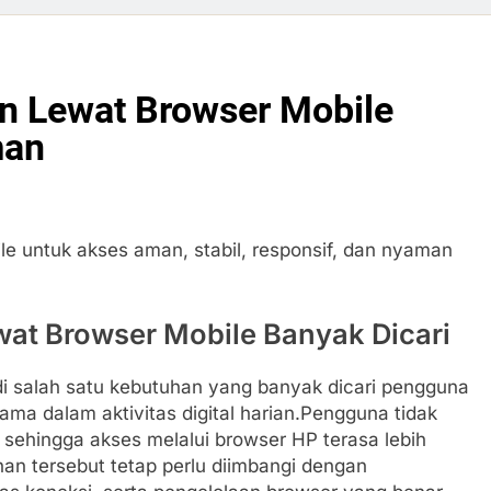
n Lewat Browser Mobile
man
e untuk akses aman, stabil, responsif, dan nyaman
at Browser Mobile Banyak Dicari
di salah satu kebutuhan yang banyak dicari pengguna
ama dalam aktivitas digital harian.Pengguna tidak
, sehingga akses melalui browser HP terasa lebih
han tersebut tetap perlu diimbangi dengan