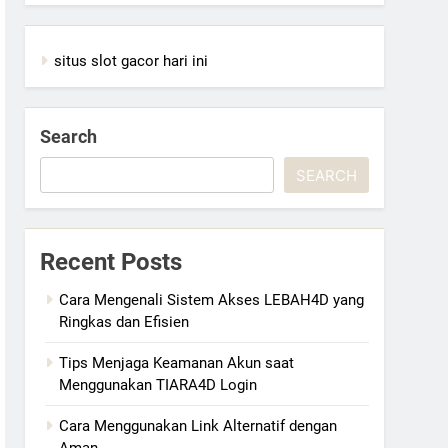
situs slot gacor hari ini
Search
SEARCH
Recent Posts
Cara Mengenali Sistem Akses LEBAH4D yang
Ringkas dan Efisien
Tips Menjaga Keamanan Akun saat
Menggunakan TIARA4D Login
Cara Menggunakan Link Alternatif dengan