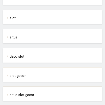
slot
situs
depo slot
slot gacor
situs slot gacor