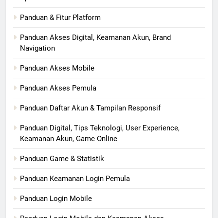
Panduan & Fitur Platform
Panduan Akses Digital, Keamanan Akun, Brand
Navigation
Panduan Akses Mobile
Panduan Akses Pemula
Panduan Daftar Akun & Tampilan Responsif
Panduan Digital, Tips Teknologi, User Experience,
Keamanan Akun, Game Online
Panduan Game & Statistik
Panduan Keamanan Login Pemula
Panduan Login Mobile