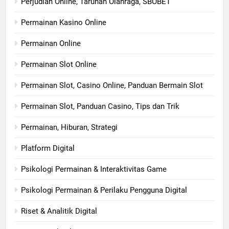
Perjudian Online, Taruhan Olahraga, SBOBET
Permainan Kasino Online
Permainan Online
Permainan Slot Online
Permainan Slot, Casino Online, Panduan Bermain Slot
Permainan Slot, Panduan Casino, Tips dan Trik
Permainan, Hiburan, Strategi
Platform Digital
Psikologi Permainan & Interaktivitas Game
Psikologi Permainan & Perilaku Pengguna Digital
Riset & Analitik Digital