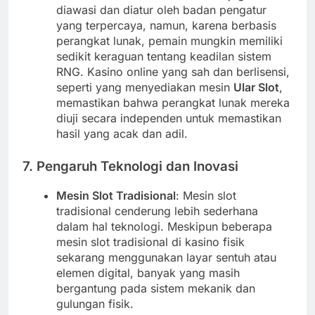
diawasi dan diatur oleh badan pengatur
yang terpercaya, namun, karena berbasis
perangkat lunak, pemain mungkin memiliki
sedikit keraguan tentang keadilan sistem
RNG. Kasino online yang sah dan berlisensi,
seperti yang menyediakan mesin
Ular Slot
,
memastikan bahwa perangkat lunak mereka
diuji secara independen untuk memastikan
hasil yang acak dan adil.
7. Pengaruh Teknologi dan Inovasi
Mesin Slot Tradisional
: Mesin slot
tradisional cenderung lebih sederhana
dalam hal teknologi. Meskipun beberapa
mesin slot tradisional di kasino fisik
sekarang menggunakan layar sentuh atau
elemen digital, banyak yang masih
bergantung pada sistem mekanik dan
gulungan fisik.