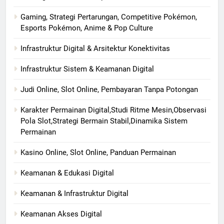
Gaming, Strategi Pertarungan, Competitive Pokémon,
Esports Pokémon, Anime & Pop Culture
Infrastruktur Digital & Arsitektur Konektivitas
Infrastruktur Sistem & Keamanan Digital
Judi Online, Slot Online, Pembayaran Tanpa Potongan
Karakter Permainan Digital,Studi Ritme Mesin,Observasi
Pola Slot,Strategi Bermain Stabil,Dinamika Sistem
Permainan
Kasino Online, Slot Online, Panduan Permainan
Keamanan & Edukasi Digital
Keamanan & Infrastruktur Digital
Keamanan Akses Digital