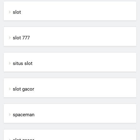
slot
slot 777
situs slot
slot gacor
spaceman