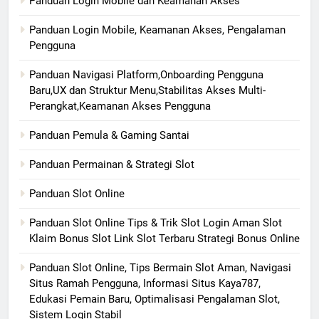
Panduan Login Mobile dan Keamanan Akses
Panduan Login Mobile, Keamanan Akses, Pengalaman
Pengguna
Panduan Navigasi Platform,Onboarding Pengguna
Baru,UX dan Struktur Menu,Stabilitas Akses Multi-
Perangkat,Keamanan Akses Pengguna
Panduan Pemula & Gaming Santai
Panduan Permainan & Strategi Slot
Panduan Slot Online
Panduan Slot Online Tips & Trik Slot Login Aman Slot
Klaim Bonus Slot Link Slot Terbaru Strategi Bonus Online
Panduan Slot Online, Tips Bermain Slot Aman, Navigasi
Situs Ramah Pengguna, Informasi Situs Kaya787,
Edukasi Pemain Baru, Optimalisasi Pengalaman Slot,
Sistem Login Stabil