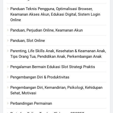
Panduan Teknis Pengguna, Optimalisasi Browser,
Keamanan Akses Akun, Edukasi Digital, Sistem Login
Online
Panduan, Perjudian Online, Keamanan Akun
Panduan, Slot Online
Parenting, Life Skills Anak, Kesehatan & Keamanan Anak,
Tips Orang Tua, Pendidikan Anak, Perkembangan Anak
Pengalaman Bermain Edukasi Slot Strategi Praktis
Pengembangan Diri & Produktivitas
Pengembangan Diri, Kemandirian, Psikologi, Kehidupan
Sehat, Motivasi
Perbandingan Permainan