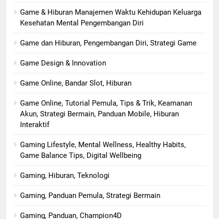
Game & Hiburan Manajemen Waktu Kehidupan Keluarga
Kesehatan Mental Pengembangan Diri
Game dan Hiburan, Pengembangan Diri, Strategi Game
Game Design & Innovation
Game Online, Bandar Slot, Hiburan
Game Online, Tutorial Pemula, Tips & Trik, Keamanan
Akun, Strategi Bermain, Panduan Mobile, Hiburan
Interaktif
Gaming Lifestyle, Mental Wellness, Healthy Habits,
Game Balance Tips, Digital Wellbeing
Gaming, Hiburan, Teknologi
Gaming, Panduan Pemula, Strategi Bermain
Gaming, Panduan, Champion4D