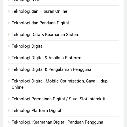
Teknologi dan Hiburan Online
Teknologi dan Panduan Digital
Teknologi Data & Keamanan Sistem
Teknologi Digital
Teknologi Digital & Analisis Platform
Teknologi Digital & Pengalaman Pengguna
Teknologi Digital, Mobile Optimization, Gaya Hidup
Online
Teknologi Permainan Digital / Studi Slot Interaktif
Teknologi Platform Digital
Teknologi, Keamanan Digital, Panduan Pengguna