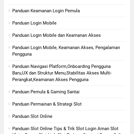
Panduan Keamanan Login Pemula
Panduan Login Mobile
Panduan Login Mobile dan Keamanan Akses
Panduan Login Mobile, Keamanan Akses, Pengalaman
Pengguna
Panduan Navigasi Platform,Onboarding Pengguna
Baru,UX dan Struktur Menu,Stabilitas Akses Multi-
Perangkat,Keamanan Akses Pengguna
Panduan Pemula & Gaming Santai
Panduan Permainan & Strategi Slot
Panduan Slot Online
Panduan Slot Online Tips & Trik Slot Login Aman Slot