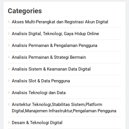
Categories
Akses Multi-Perangkat dan Registrasi Akun Digital
Analisis Digital, Teknologi, Gaya Hidup Online
Analisis Permainan & Pengalaman Pengguna
Analisis Permainan & Strategi Bermain
Analisis Sistem & Keamanan Data Digital
Analisis Slot & Data Pengguna
Analisis Teknologi dan Data
Arsitektur Teknologi,Stabilitas Sistem,Platform
Digital,Manajemen Infrastruktur,Pengalaman Pengguna
Desain & Teknologi Digital