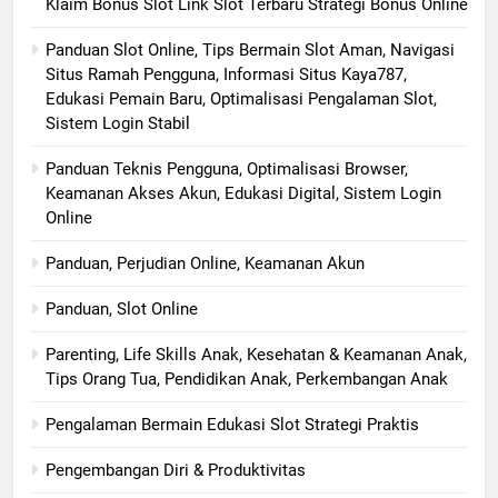
Klaim Bonus Slot Link Slot Terbaru Strategi Bonus Online
Panduan Slot Online, Tips Bermain Slot Aman, Navigasi
Situs Ramah Pengguna, Informasi Situs Kaya787,
Edukasi Pemain Baru, Optimalisasi Pengalaman Slot,
Sistem Login Stabil
Panduan Teknis Pengguna, Optimalisasi Browser,
Keamanan Akses Akun, Edukasi Digital, Sistem Login
Online
Panduan, Perjudian Online, Keamanan Akun
Panduan, Slot Online
Parenting, Life Skills Anak, Kesehatan & Keamanan Anak,
Tips Orang Tua, Pendidikan Anak, Perkembangan Anak
Pengalaman Bermain Edukasi Slot Strategi Praktis
Pengembangan Diri & Produktivitas