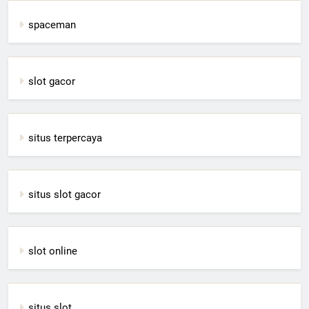
spaceman
slot gacor
situs terpercaya
situs slot gacor
slot online
situs slot