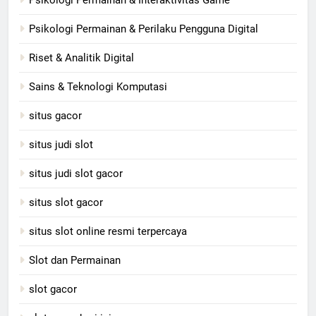
Psikologi Permainan & Perilaku Pengguna Digital
Riset & Analitik Digital
Sains & Teknologi Komputasi
situs gacor
situs judi slot
situs judi slot gacor
situs slot gacor
situs slot online resmi terpercaya
Slot dan Permainan
slot gacor