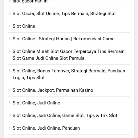
slot gacor hari ini
Slot Gacor, Slot Online, Tips Bermain, Strategi Slot
Slot Online
Slot Online | Strategi Harian | Rekomendasi Game
Slot Online Murah Slot Gacor Terpercaya Tips Bermain
Slot Game Judi Online Slot Pemula
Slot Online, Bonus Turnover, Strategi Bermain, Panduan
Login, Tips Slot
Slot Online, Jackpot, Permainan Kasino
Slot Online, Judi Online
Slot Online, Judi Online, Game Slot, Tips & Trik Slot
Slot Online, Judi Online, Panduan