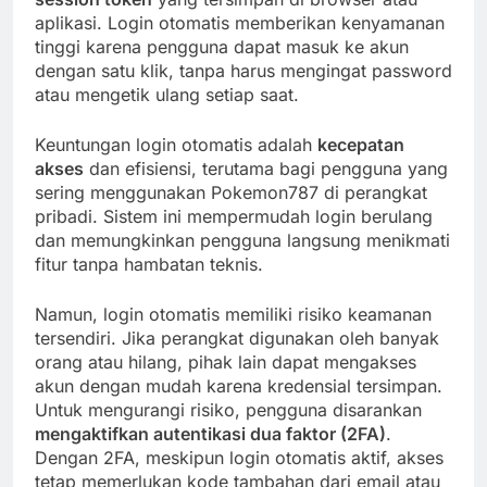
aplikasi. Login otomatis memberikan kenyamanan
tinggi karena pengguna dapat masuk ke akun
dengan satu klik, tanpa harus mengingat password
atau mengetik ulang setiap saat.
Keuntungan login otomatis adalah
kecepatan
akses
dan efisiensi, terutama bagi pengguna yang
sering menggunakan Pokemon787 di perangkat
pribadi. Sistem ini mempermudah login berulang
dan memungkinkan pengguna langsung menikmati
fitur tanpa hambatan teknis.
Namun, login otomatis memiliki risiko keamanan
tersendiri. Jika perangkat digunakan oleh banyak
orang atau hilang, pihak lain dapat mengakses
akun dengan mudah karena kredensial tersimpan.
Untuk mengurangi risiko, pengguna disarankan
mengaktifkan autentikasi dua faktor (2FA)
.
Dengan 2FA, meskipun login otomatis aktif, akses
tetap memerlukan kode tambahan dari email atau