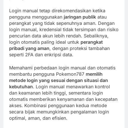
Login manual tetap direkomendasikan ketika
pengguna menggunakan
jaringan publik
atau
perangkat yang tidak sepenuhnya aman. Dengan
login manual, kredensial tidak tersimpan dan risiko
pencurian data akun lebih rendah. Sebaliknya,
login otomatis paling ideal untuk
perangkat
pribadi yang aman
, dengan proteksi tambahan
seperti 2FA dan enkripsi data.
Memahami perbedaan login manual dan otomatis
membantu pengguna Pokemon787
memilih
metode login yang sesuai dengan situasi dan
kebutuhan
. Login manual menawarkan kontrol
dan keamanan lebih tinggi, sementara login
otomatis memberikan kenyamanan dan kecepatan
akses. Kombinasi penggunaan kedua metode
secara bijak memungkinkan pengalaman login
optimal, aman, dan efisien.