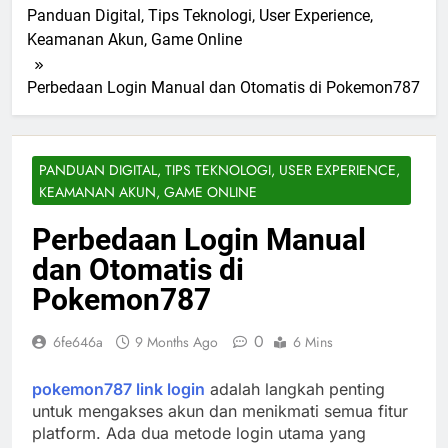
Panduan Digital, Tips Teknologi, User Experience,
Keamanan Akun, Game Online
Perbedaan Login Manual dan Otomatis di Pokemon787
PANDUAN DIGITAL, TIPS TEKNOLOGI, USER EXPERIENCE,
KEAMANAN AKUN, GAME ONLINE
Perbedaan Login Manual
dan Otomatis di
Pokemon787
0
6fe646a
9 Months Ago
6 Mins
pokemon787 link login
adalah langkah penting
untuk mengakses akun dan menikmati semua fitur
platform. Ada dua metode login utama yang