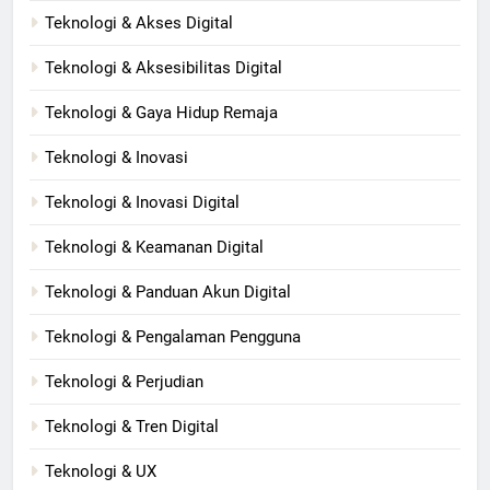
Teknologi & Akses Digital
Teknologi & Aksesibilitas Digital
Teknologi & Gaya Hidup Remaja
Teknologi & Inovasi
Teknologi & Inovasi Digital
Teknologi & Keamanan Digital
Teknologi & Panduan Akun Digital
Teknologi & Pengalaman Pengguna
Teknologi & Perjudian
Teknologi & Tren Digital
Teknologi & UX