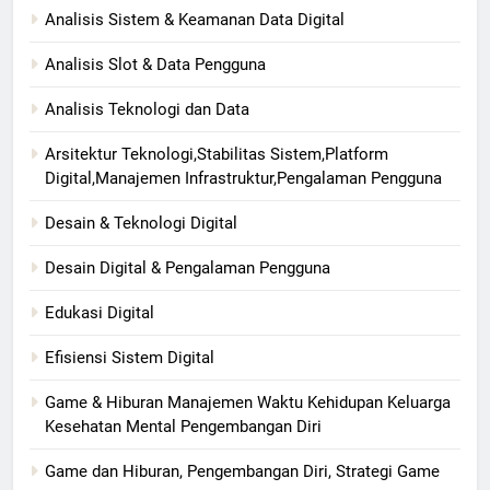
Analisis Sistem & Keamanan Data Digital
Analisis Slot & Data Pengguna
Analisis Teknologi dan Data
Arsitektur Teknologi,Stabilitas Sistem,Platform
Digital,Manajemen Infrastruktur,Pengalaman Pengguna
Desain & Teknologi Digital
Desain Digital & Pengalaman Pengguna
Edukasi Digital
Efisiensi Sistem Digital
Game & Hiburan Manajemen Waktu Kehidupan Keluarga
Kesehatan Mental Pengembangan Diri
Game dan Hiburan, Pengembangan Diri, Strategi Game