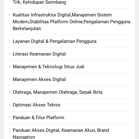
Trik, Kehidupan Seimbang
Kualitas Infrastruktur Digital,Manajemen Sistem
Modern,Stabilitas Platform Online,Pengalaman Pengguna
Berkelanjutan
Layanan Digital & Pengalaman Pengguna
Literasi Keamanan Digital
Manajemen & Teknologi Situs Judi
Manajemen Akses Digital
Olahraga, Manajemen Olahraga, Sepak Bola
Optimasi Akses Teknis
Panduan & Fitur Platform
Panduan Akses Digital, Keamanan Akun, Brand
Navigation