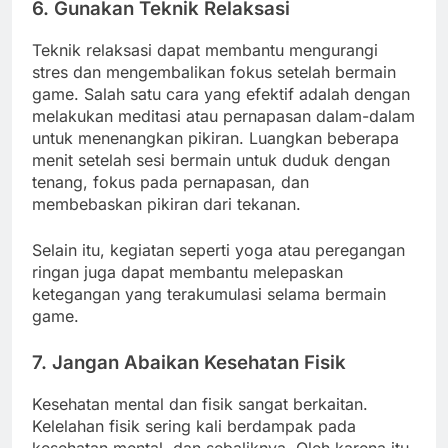
6. Gunakan Teknik Relaksasi
Teknik relaksasi dapat membantu mengurangi
stres dan mengembalikan fokus setelah bermain
game. Salah satu cara yang efektif adalah dengan
melakukan meditasi atau pernapasan dalam-dalam
untuk menenangkan pikiran. Luangkan beberapa
menit setelah sesi bermain untuk duduk dengan
tenang, fokus pada pernapasan, dan
membebaskan pikiran dari tekanan.
Selain itu, kegiatan seperti yoga atau peregangan
ringan juga dapat membantu melepaskan
ketegangan yang terakumulasi selama bermain
game.
7. Jangan Abaikan Kesehatan Fisik
Kesehatan mental dan fisik sangat berkaitan.
Kelelahan fisik sering kali berdampak pada
kesehatan mental, dan sebaliknya. Oleh karena itu,