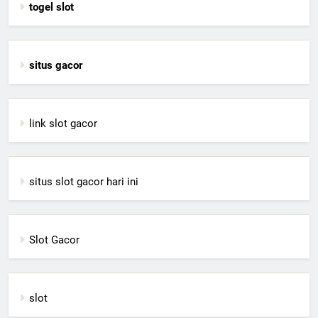
togel slot
situs gacor
link slot gacor
situs slot gacor hari ini
Slot Gacor
slot