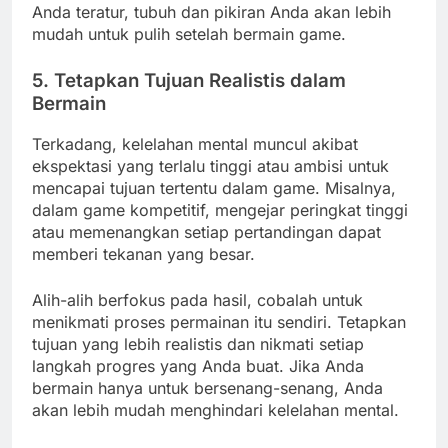
Anda teratur, tubuh dan pikiran Anda akan lebih
mudah untuk pulih setelah bermain game.
5. Tetapkan Tujuan Realistis dalam
Bermain
Terkadang, kelelahan mental muncul akibat
ekspektasi yang terlalu tinggi atau ambisi untuk
mencapai tujuan tertentu dalam game. Misalnya,
dalam game kompetitif, mengejar peringkat tinggi
atau memenangkan setiap pertandingan dapat
memberi tekanan yang besar.
Alih-alih berfokus pada hasil, cobalah untuk
menikmati proses permainan itu sendiri. Tetapkan
tujuan yang lebih realistis dan nikmati setiap
langkah progres yang Anda buat. Jika Anda
bermain hanya untuk bersenang-senang, Anda
akan lebih mudah menghindari kelelahan mental.