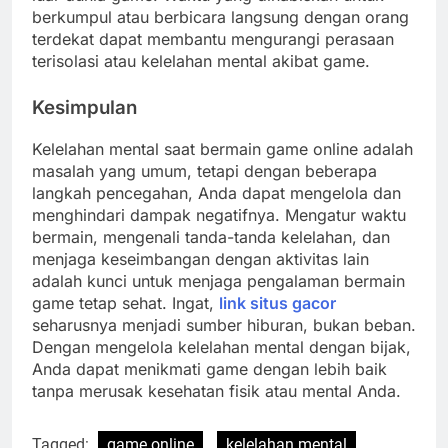
berkumpul atau berbicara langsung dengan orang
terdekat dapat membantu mengurangi perasaan
terisolasi atau kelelahan mental akibat game.
Kesimpulan
Kelelahan mental saat bermain game online adalah
masalah yang umum, tetapi dengan beberapa
langkah pencegahan, Anda dapat mengelola dan
menghindari dampak negatifnya. Mengatur waktu
bermain, mengenali tanda-tanda kelelahan, dan
menjaga keseimbangan dengan aktivitas lain
adalah kunci untuk menjaga pengalaman bermain
game tetap sehat. Ingat,
link situs gacor
seharusnya menjadi sumber hiburan, bukan beban.
Dengan mengelola kelelahan mental dengan bijak,
Anda dapat menikmati game dengan lebih baik
tanpa merusak kesehatan fisik atau mental Anda.
Tagged:
game online
kelelahan mental