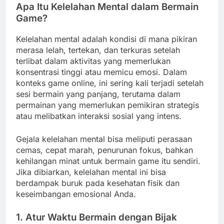
Apa Itu Kelelahan Mental dalam Bermain
Game?
Kelelahan mental adalah kondisi di mana pikiran
merasa lelah, tertekan, dan terkuras setelah
terlibat dalam aktivitas yang memerlukan
konsentrasi tinggi atau memicu emosi. Dalam
konteks game online, ini sering kali terjadi setelah
sesi bermain yang panjang, terutama dalam
permainan yang memerlukan pemikiran strategis
atau melibatkan interaksi sosial yang intens.
Gejala kelelahan mental bisa meliputi perasaan
cemas, cepat marah, penurunan fokus, bahkan
kehilangan minat untuk bermain game itu sendiri.
Jika dibiarkan, kelelahan mental ini bisa
berdampak buruk pada kesehatan fisik dan
keseimbangan emosional Anda.
1. Atur Waktu Bermain dengan Bijak