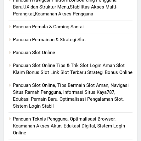
Panduan Navigasi Platform,Onboarding Pengguna
Baru,UX dan Struktur Menu,Stabilitas Akses Multi-
Perangkat,Keamanan Akses Pengguna
Panduan Pemula & Gaming Santai
Panduan Permainan & Strategi Slot
Panduan Slot Online
Panduan Slot Online Tips & Trik Slot Login Aman Slot
Klaim Bonus Slot Link Slot Terbaru Strategi Bonus Online
Panduan Slot Online, Tips Bermain Slot Aman, Navigasi
Situs Ramah Pengguna, Informasi Situs Kaya787,
Edukasi Pemain Baru, Optimalisasi Pengalaman Slot,
Sistem Login Stabil
Panduan Teknis Pengguna, Optimalisasi Browser,
Keamanan Akses Akun, Edukasi Digital, Sistem Login
Online