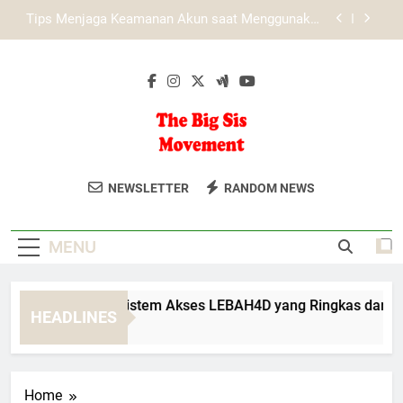
Skip
Cara Menggunakan Link Alternatif dengan Aman
to
content
EDWINSLOT Login Resmi dan Cara Mengenali
Jalur Akses yang Tepat
Cara Mengenali Sistem Akses LEBAH4D yang
Ringkas dan Efisien
Tips Menjaga Keamanan Akun saat Menggunakan
TIARA4D Login
The Big Sis
Bergabunglah Dengan Komunitas
Cara Menggunakan Link Alternatif dengan Aman
NEWSLETTER
RANDOM NEWS
Movement
Dukungan Dan Inspirasi Dari The Big Sis
EDWINSLOT Login Resmi dan Cara Mengenali
Movement. Empowerment Untuk Wanita
Jalur Akses yang Tepat
MENU
Dari Berbagai Latar Belakang.
ra Mengenali Sistem Akses LEBAH4D yang Ringkas dan Efisie
HEADLINES
Weeks Ago
Home