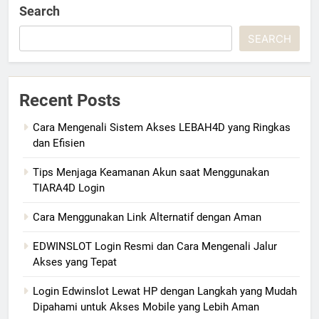
Search
SEARCH
Recent Posts
Cara Mengenali Sistem Akses LEBAH4D yang Ringkas
dan Efisien
Tips Menjaga Keamanan Akun saat Menggunakan
TIARA4D Login
Cara Menggunakan Link Alternatif dengan Aman
EDWINSLOT Login Resmi dan Cara Mengenali Jalur
Akses yang Tepat
Login Edwinslot Lewat HP dengan Langkah yang Mudah
Dipahami untuk Akses Mobile yang Lebih Aman