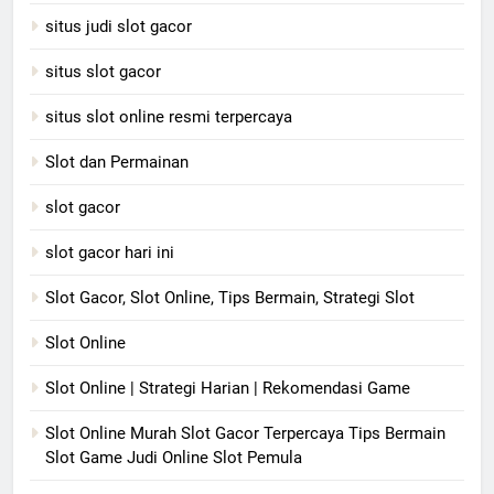
situs judi slot gacor
situs slot gacor
situs slot online resmi terpercaya
Slot dan Permainan
slot gacor
slot gacor hari ini
Slot Gacor, Slot Online, Tips Bermain, Strategi Slot
Slot Online
Slot Online | Strategi Harian | Rekomendasi Game
Slot Online Murah Slot Gacor Terpercaya Tips Bermain
Slot Game Judi Online Slot Pemula