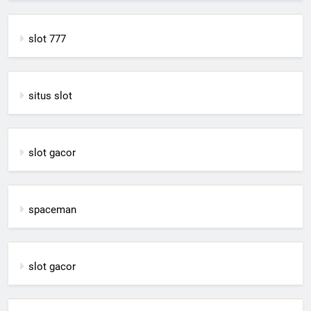
slot 777
situs slot
slot gacor
spaceman
slot gacor