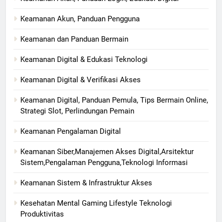
Keamanan Akun, Panduan Pengguna
Keamanan dan Panduan Bermain
Keamanan Digital & Edukasi Teknologi
Keamanan Digital & Verifikasi Akses
Keamanan Digital, Panduan Pemula, Tips Bermain Online,
Strategi Slot, Perlindungan Pemain
Keamanan Pengalaman Digital
Keamanan Siber,Manajemen Akses Digital,Arsitektur
Sistem,Pengalaman Pengguna,Teknologi Informasi
Keamanan Sistem & Infrastruktur Akses
Kesehatan Mental Gaming Lifestyle Teknologi
Produktivitas