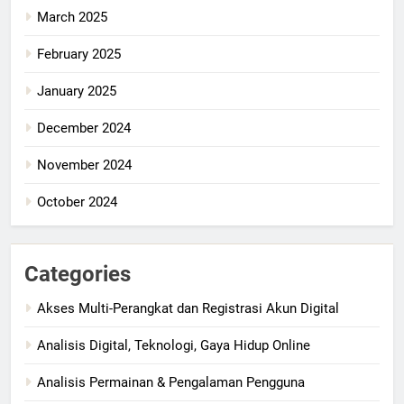
March 2025
February 2025
January 2025
December 2024
November 2024
October 2024
Categories
Akses Multi-Perangkat dan Registrasi Akun Digital
Analisis Digital, Teknologi, Gaya Hidup Online
Analisis Permainan & Pengalaman Pengguna