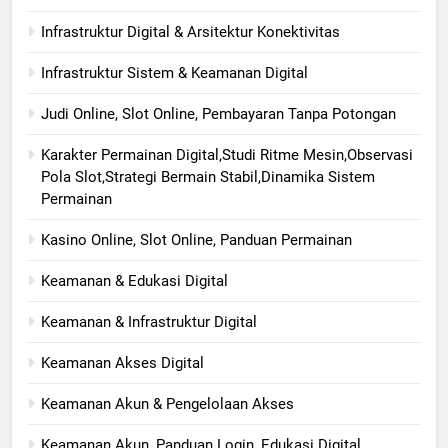
Infrastruktur Digital & Arsitektur Konektivitas
Infrastruktur Sistem & Keamanan Digital
Judi Online, Slot Online, Pembayaran Tanpa Potongan
Karakter Permainan Digital,Studi Ritme Mesin,Observasi
Pola Slot,Strategi Bermain Stabil,Dinamika Sistem
Permainan
Kasino Online, Slot Online, Panduan Permainan
Keamanan & Edukasi Digital
Keamanan & Infrastruktur Digital
Keamanan Akses Digital
Keamanan Akun & Pengelolaan Akses
Keamanan Akun, Panduan Login, Edukasi Digital