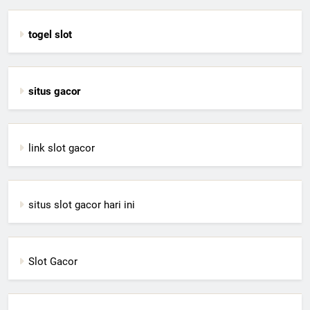
togel slot
situs gacor
link slot gacor
situs slot gacor hari ini
Slot Gacor