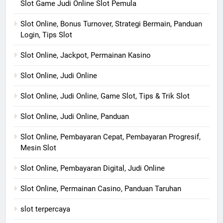
Slot Game Judi Online Slot Pemula
Slot Online, Bonus Turnover, Strategi Bermain, Panduan
Login, Tips Slot
Slot Online, Jackpot, Permainan Kasino
Slot Online, Judi Online
Slot Online, Judi Online, Game Slot, Tips & Trik Slot
Slot Online, Judi Online, Panduan
Slot Online, Pembayaran Cepat, Pembayaran Progresif,
Mesin Slot
Slot Online, Pembayaran Digital, Judi Online
Slot Online, Permainan Casino, Panduan Taruhan
slot terpercaya