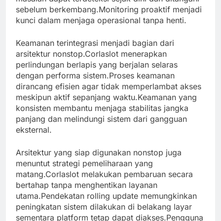
sebelum berkembang.Monitoring proaktif menjadi
kunci dalam menjaga operasional tanpa henti.
Keamanan terintegrasi menjadi bagian dari
arsitektur nonstop.Corlaslot menerapkan
perlindungan berlapis yang berjalan selaras
dengan performa sistem.Proses keamanan
dirancang efisien agar tidak memperlambat akses
meskipun aktif sepanjang waktu.Keamanan yang
konsisten membantu menjaga stabilitas jangka
panjang dan melindungi sistem dari gangguan
eksternal.
Arsitektur yang siap digunakan nonstop juga
menuntut strategi pemeliharaan yang
matang.Corlaslot melakukan pembaruan secara
bertahap tanpa menghentikan layanan
utama.Pendekatan rolling update memungkinkan
peningkatan sistem dilakukan di belakang layar
sementara platform tetap dapat diakses.Pengguna