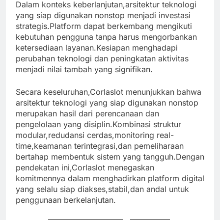
Dalam konteks keberlanjutan,arsitektur teknologi
yang siap digunakan nonstop menjadi investasi
strategis.Platform dapat berkembang mengikuti
kebutuhan pengguna tanpa harus mengorbankan
ketersediaan layanan.Kesiapan menghadapi
perubahan teknologi dan peningkatan aktivitas
menjadi nilai tambah yang signifikan.
Secara keseluruhan,Corlaslot menunjukkan bahwa
arsitektur teknologi yang siap digunakan nonstop
merupakan hasil dari perencanaan dan
pengelolaan yang disiplin.Kombinasi struktur
modular,redudansi cerdas,monitoring real-
time,keamanan terintegrasi,dan pemeliharaan
bertahap membentuk sistem yang tangguh.Dengan
pendekatan ini,Corlaslot menegaskan
komitmennya dalam menghadirkan platform digital
yang selalu siap diakses,stabil,dan andal untuk
penggunaan berkelanjutan.