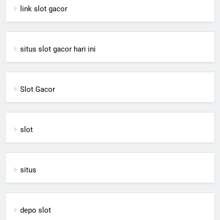
link slot gacor
situs slot gacor hari ini
Slot Gacor
slot
situs
depo slot