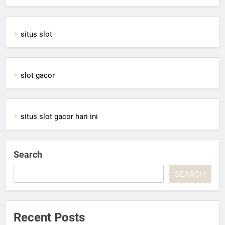
situs slot
slot gacor
situs slot gacor hari ini
Search
SEARCH
Recent Posts