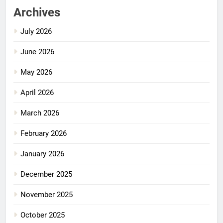
Archives
July 2026
June 2026
May 2026
April 2026
March 2026
February 2026
January 2026
December 2025
November 2025
October 2025