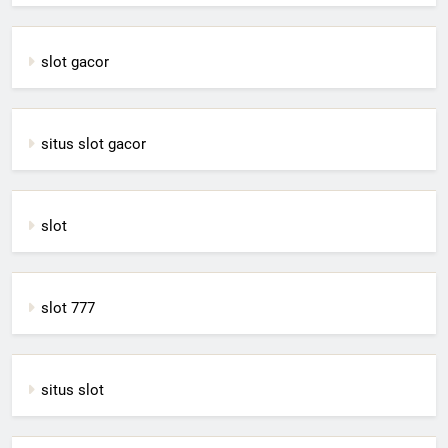
slot gacor
situs slot gacor
slot
slot 777
situs slot