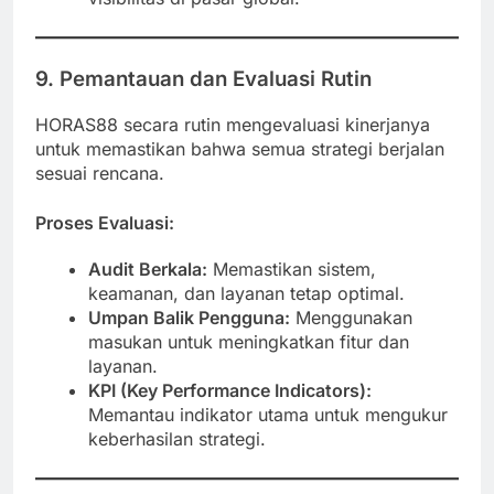
9. Pemantauan dan Evaluasi Rutin
HORAS88 secara rutin mengevaluasi kinerjanya
untuk memastikan bahwa semua strategi berjalan
sesuai rencana.
Proses Evaluasi:
Audit Berkala:
Memastikan sistem,
keamanan, dan layanan tetap optimal.
Umpan Balik Pengguna:
Menggunakan
masukan untuk meningkatkan fitur dan
layanan.
KPI (Key Performance Indicators):
Memantau indikator utama untuk mengukur
keberhasilan strategi.