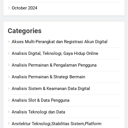
October 2024
Categories
Akses Multi-Perangkat dan Registrasi Akun Digital
Analisis Digital, Teknologi, Gaya Hidup Online
Analisis Permainan & Pengalaman Pengguna
Analisis Permainan & Strategi Bermain
Analisis Sistem & Keamanan Data Digital
Analisis Slot & Data Pengguna
Analisis Teknologi dan Data
Arsitektur Teknologi,Stabilitas Sistem,Platform