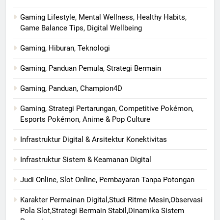
Gaming Lifestyle, Mental Wellness, Healthy Habits,
Game Balance Tips, Digital Wellbeing
Gaming, Hiburan, Teknologi
Gaming, Panduan Pemula, Strategi Bermain
Gaming, Panduan, Champion4D
Gaming, Strategi Pertarungan, Competitive Pokémon,
Esports Pokémon, Anime & Pop Culture
Infrastruktur Digital & Arsitektur Konektivitas
Infrastruktur Sistem & Keamanan Digital
Judi Online, Slot Online, Pembayaran Tanpa Potongan
Karakter Permainan Digital,Studi Ritme Mesin,Observasi
Pola Slot,Strategi Bermain Stabil,Dinamika Sistem