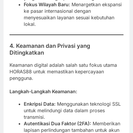
Fokus Wilayah Baru:
Menargetkan ekspansi
ke pasar internasional dengan
menyesuaikan layanan sesuai kebutuhan
lokal.
4. Keamanan dan Privasi yang
Ditingkatkan
Keamanan digital adalah salah satu fokus utama
HORAS88 untuk memastikan kepercayaan
pengguna.
Langkah-Langkah Keamanan:
Enkripsi Data:
Menggunakan teknologi SSL
untuk melindungi data dalam proses
transmisi.
Autentikasi Dua Faktor (2FA):
Memberikan
lapisan perlindungan tambahan untuk akun