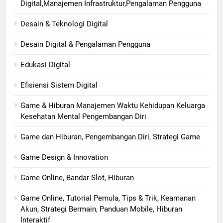
Digital,Manajemen Infrastruktur,Pengalaman Pengguna
Desain & Teknologi Digital
Desain Digital & Pengalaman Pengguna
Edukasi Digital
Efisiensi Sistem Digital
Game & Hiburan Manajemen Waktu Kehidupan Keluarga
Kesehatan Mental Pengembangan Diri
Game dan Hiburan, Pengembangan Diri, Strategi Game
Game Design & Innovation
Game Online, Bandar Slot, Hiburan
Game Online, Tutorial Pemula, Tips & Trik, Keamanan
Akun, Strategi Bermain, Panduan Mobile, Hiburan
Interaktif